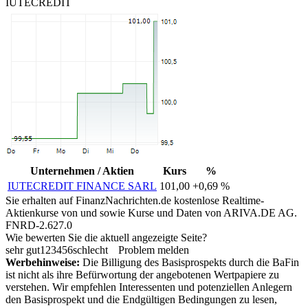
IUTECREDIT
Unternehmen / Aktien
Kurs
%
IUTECREDIT FINANCE SARL
101,00
+0,69 %
Sie erhalten auf FinanzNachrichten.de kostenlose Realtime-
Aktienkurse von
und
sowie Kurse und Daten von
ARIVA.DE AG
.
FNRD-2.627.0
Wie bewerten Sie die aktuell angezeigte Seite?
sehr gut
1
2
3
4
5
6
schlecht
Problem melden
Werbehinweise:
Die Billigung des Basisprospekts durch die BaFin
ist nicht als ihre Befürwortung der angebotenen Wertpapiere zu
verstehen. Wir empfehlen Interessenten und potenziellen Anlegern
den Basisprospekt und die Endgültigen Bedingungen zu lesen,