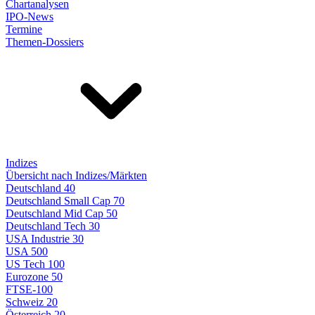
Chartanalysen
IPO-News
Termine
Themen-Dossiers
Indizes
Übersicht nach Indizes/Märkten
Deutschland 40
Deutschland Small Cap 70
Deutschland Mid Cap 50
Deutschland Tech 30
USA Industrie 30
USA 500
US Tech 100
Eurozone 50
FTSE-100
Schweiz 20
Österreich 20