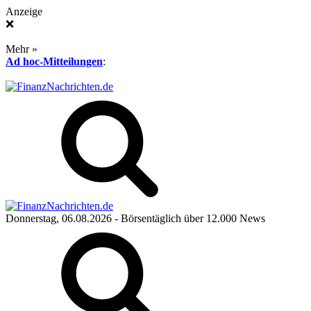
Anzeige
❌
Mehr »
Ad hoc-Mitteilungen
:
Donnerstag, 06.08.2026
- Börsentäglich über 12.000 News