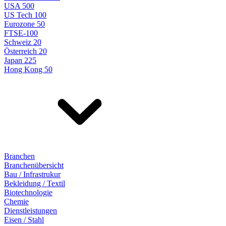
USA 500
US Tech 100
Eurozone 50
FTSE-100
Schweiz 20
Österreich 20
Japan 225
Hong Kong 50
Branchen
Branchenübersicht
Bau / Infrastrukur
Bekleidung / Textil
Biotechnologie
Chemie
Dienstleistungen
Eisen / Stahl