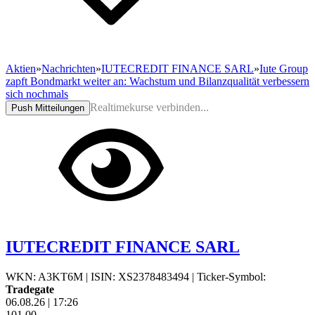
Aktien
»
Nachrichten
»
IUTECREDIT FINANCE SARL
»
Iute Group
zapft Bondmarkt weiter an: Wachstum und Bilanzqualität verbessern
sich nochmals
Realtimekurse verbinden...
Push Mitteilungen
IUTECREDIT FINANCE SARL
WKN: A3KT6M
|
ISIN: XS2378483494
|
Ticker-Symbol:
Tradegate
06.08.26
|
17:26
101,00