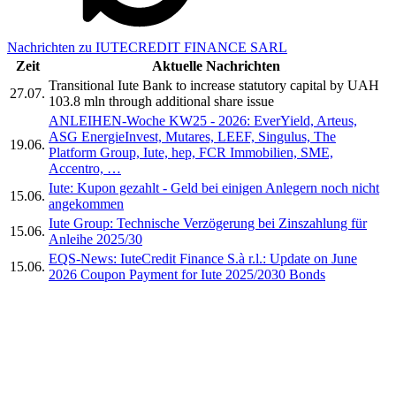
Nachrichten zu IUTECREDIT FINANCE SARL
Zeit
Aktuelle Nachrichten
Transitional Iute Bank to increase statutory capital by UAH
27.07.
103.8 mln through additional share issue
ANLEIHEN-Woche KW25 - 2026: EverYield, Arteus,
ASG EnergieInvest, Mutares, LEEF, Singulus, The
19.06.
Platform Group, Iute, hep, FCR Immobilien, SME,
Accentro, …
Iute: Kupon gezahlt - Geld bei einigen Anlegern noch nicht
15.06.
angekommen
Iute Group: Technische Verzögerung bei Zinszahlung für
15.06.
Anleihe 2025/30
EQS-News: IuteCredit Finance S.à r.l.: Update on June
15.06.
2026 Coupon Payment for Iute 2025/2030 Bonds