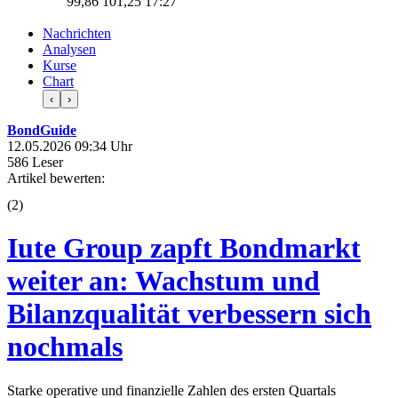
99,86
101,25
17:27
Nachrichten
Analysen
Kurse
Chart
‹
›
BondGuide
12.05.2026 09:34 Uhr
586 Leser
Artikel bewerten:
(
2
)
Iute Group zapft Bondmarkt
weiter an: Wachstum und
Bilanzqualität verbessern sich
nochmals
Starke operative und finanzielle Zahlen des ersten Quartals