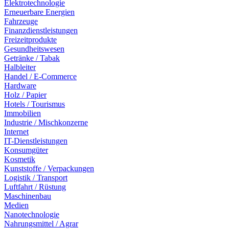
Elektrotechnologie
Erneuerbare Energien
Fahrzeuge
Finanzdienstleistungen
Freizeitprodukte
Gesundheitswesen
Getränke / Tabak
Halbleiter
Handel / E-Commerce
Hardware
Holz / Papier
Hotels / Tourismus
Immobilien
Industrie / Mischkonzerne
Internet
IT-Dienstleistungen
Konsumgüter
Kosmetik
Kunststoffe / Verpackungen
Logistik / Transport
Luftfahrt / Rüstung
Maschinenbau
Medien
Nanotechnologie
Nahrungsmittel / Agrar