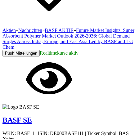
Aktien
»
Nachrichten
»
BASF AKTIE
»
Future Market Insights: Super
Absorbent Polymer Market Outlook 2026-2036: Global Demand
Surges Across India, Europe, and East Asia Led by BASF and LG
Chem
Realtimekurse aktiv
Push Mitteilungen
BASF SE
WKN: BASF11
|
ISIN: DE000BASF111
|
Ticker-Symbol: BAS
Xetra