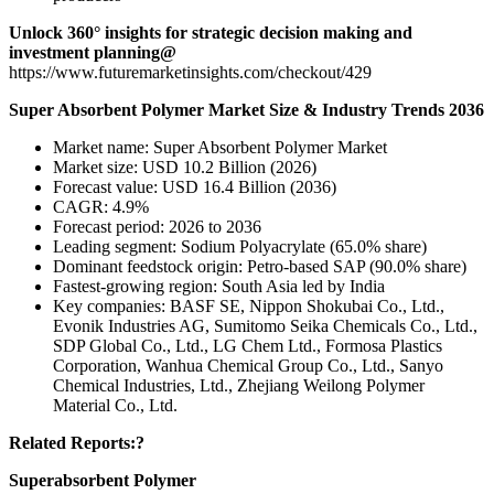
Unlock 360° insights for strategic decision making and
investment planning@
https://www.futuremarketinsights.com/checkout/429
Super Absorbent Polymer Market Size & Industry Trends 2036
Market name: Super Absorbent Polymer Market
Market size: USD 10.2 Billion (2026)
Forecast value: USD 16.4 Billion (2036)
CAGR: 4.9%
Forecast period: 2026 to 2036
Leading segment: Sodium Polyacrylate (65.0% share)
Dominant feedstock origin: Petro-based SAP (90.0% share)
Fastest-growing region: South Asia led by India
Key companies: BASF SE, Nippon Shokubai Co., Ltd.,
Evonik Industries AG, Sumitomo Seika Chemicals Co., Ltd.,
SDP Global Co., Ltd., LG Chem Ltd., Formosa Plastics
Corporation, Wanhua Chemical Group Co., Ltd., Sanyo
Chemical Industries, Ltd., Zhejiang Weilong Polymer
Material Co., Ltd.
Related Reports:?
Superabsorbent Polymer