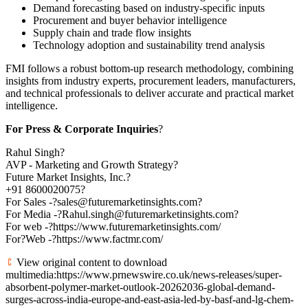
Demand forecasting based on industry-specific inputs
Procurement and buyer behavior intelligence
Supply chain and trade flow insights
Technology adoption and sustainability trend analysis
FMI follows a robust bottom-up research methodology, combining
insights from industry experts, procurement leaders, manufacturers,
and technical professionals to deliver accurate and practical market
intelligence.
For Press & Corporate Inquiries
?
Rahul Singh?
AVP - Marketing and Growth Strategy?
Future Market Insights, Inc.?
+91 8600020075?
For Sales -?sales@futuremarketinsights.com?
For Media -?Rahul.singh@futuremarketinsights.com?
For web -?https://www.futuremarketinsights.com/
For?Web -?https://www.factmr.com/
View original content to download
multimedia:https://www.prnewswire.co.uk/news-releases/super-
absorbent-polymer-market-outlook-20262036-global-demand-
surges-across-india-europe-and-east-asia-led-by-basf-and-lg-chem-