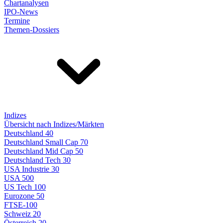
Chartanalysen
IPO-News
Termine
Themen-Dossiers
Indizes
Übersicht nach Indizes/Märkten
Deutschland 40
Deutschland Small Cap 70
Deutschland Mid Cap 50
Deutschland Tech 30
USA Industrie 30
USA 500
US Tech 100
Eurozone 50
FTSE-100
Schweiz 20
Österreich 20