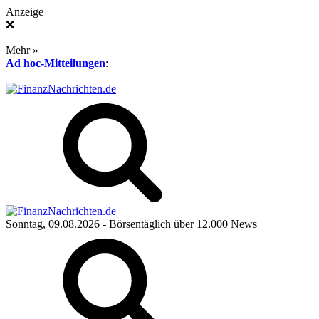
Anzeige
❌
Mehr »
Ad hoc-Mitteilungen
:
Sonntag, 09.08.2026
- Börsentäglich über 12.000 News