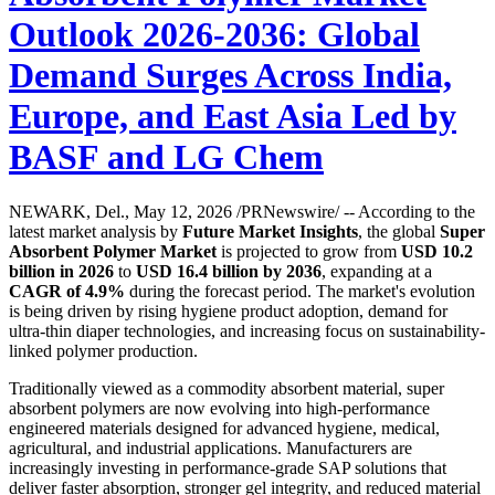
Outlook 2026-2036: Global
Demand Surges Across India,
Europe, and East Asia Led by
BASF and LG Chem
NEWARK, Del., May 12, 2026 /PRNewswire/ -- According to the
latest market analysis by
Future Market Insights
, the global
Super
Absorbent Polymer Market
is projected to grow from
USD 10.2
billion in 2026
to
USD 16.4 billion by 2036
, expanding at a
CAGR of 4.9%
during the forecast period. The market's evolution
is being driven by rising hygiene product adoption, demand for
ultra-thin diaper technologies, and increasing focus on sustainability-
linked polymer production.
Traditionally viewed as a commodity absorbent material, super
absorbent polymers are now evolving into high-performance
engineered materials designed for advanced hygiene, medical,
agricultural, and industrial applications. Manufacturers are
increasingly investing in performance-grade SAP solutions that
deliver faster absorption, stronger gel integrity, and reduced material