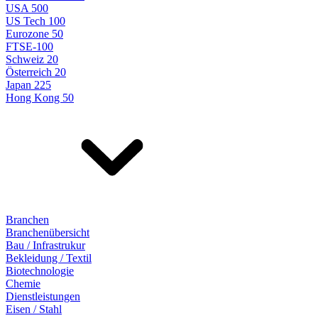
USA 500
US Tech 100
Eurozone 50
FTSE-100
Schweiz 20
Österreich 20
Japan 225
Hong Kong 50
Branchen
Branchenübersicht
Bau / Infrastrukur
Bekleidung / Textil
Biotechnologie
Chemie
Dienstleistungen
Eisen / Stahl