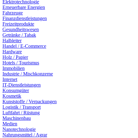
Elektrotechnologie
Erneuerbare Energien
Fahrzeuge
Finanzdienstleistungen
Freizeitprodukte
Gesundheitswesen
Getränke / Tabak
Halbleiter
Handel / E-Commerce
Hardware
Holz / Papier
Hotels / Tourismus
Immobilien
Industrie / Mischkonzerne
Internet
IT-Dienstleistungen
Konsumgüter
Kosmetik
Kunststoffe / Verpackungen
Logistik / Transport
Luftfahrt / Rüstung
Maschinenbau
Medien
Nanotechnologie
Nahrungsmittel / Agrar