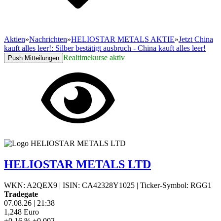
Aktien
»
Nachrichten
»
HELIOSTAR METALS AKTIE
»
Jetzt China
kauft alles leer!: Silber bestätigt ausbruch - China kauft alles leer!
Realtimekurse aktiv
Push Mitteilungen
HELIOSTAR METALS LTD
WKN: A2QEX9
|
ISIN: CA42328Y1025
|
Ticker-Symbol: RGG1
Tradegate
07.08.26
|
21:38
1,248
Euro
+0,16 %
+0,002