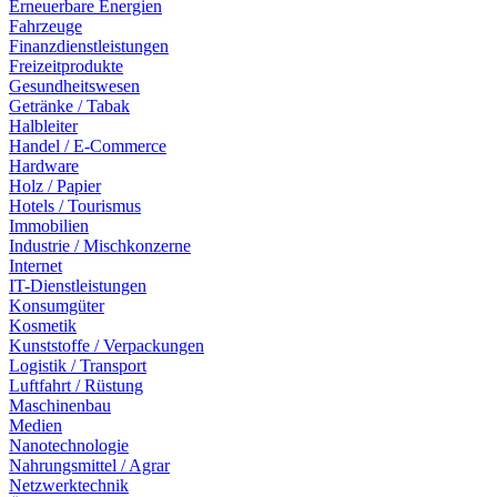
Erneuerbare Energien
Fahrzeuge
Finanzdienstleistungen
Freizeitprodukte
Gesundheitswesen
Getränke / Tabak
Halbleiter
Handel / E-Commerce
Hardware
Holz / Papier
Hotels / Tourismus
Immobilien
Industrie / Mischkonzerne
Internet
IT-Dienstleistungen
Konsumgüter
Kosmetik
Kunststoffe / Verpackungen
Logistik / Transport
Luftfahrt / Rüstung
Maschinenbau
Medien
Nanotechnologie
Nahrungsmittel / Agrar
Netzwerktechnik