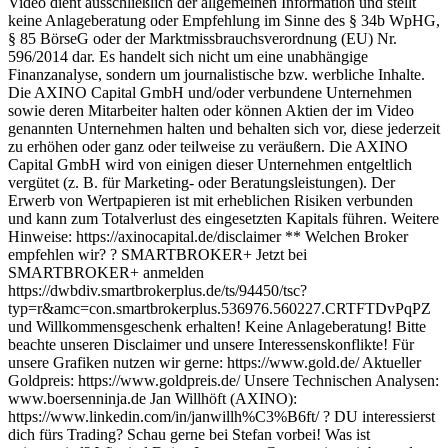
Video dient ausschließlich der allgemeinen Information und stellt
keine Anlageberatung oder Empfehlung im Sinne des § 34b WpHG,
§ 85 BörseG oder der Marktmissbrauchsverordnung (EU) Nr.
596/2014 dar. Es handelt sich nicht um eine unabhängige
Finanzanalyse, sondern um journalistische bzw. werbliche Inhalte.
Die AXINO Capital GmbH und/oder verbundene Unternehmen
sowie deren Mitarbeiter halten oder können Aktien der im Video
genannten Unternehmen halten und behalten sich vor, diese jederzeit
zu erhöhen oder ganz oder teilweise zu veräußern. Die AXINO
Capital GmbH wird von einigen dieser Unternehmen entgeltlich
vergütet (z. B. für Marketing- oder Beratungsleistungen). Der
Erwerb von Wertpapieren ist mit erheblichen Risiken verbunden
und kann zum Totalverlust des eingesetzten Kapitals führen. Weitere
Hinweise: https://axinocapital.de/disclaimer ** Welchen Broker
empfehlen wir? ? SMARTBROKER+ Jetzt bei
SMARTBROKER+ anmelden
https://dwbdiv.smartbrokerplus.de/ts/94450/tsc?
typ=r&amc=con.smartbrokerplus.536976.560227.CRTFTDvPqPZ
und Willkommensgeschenk erhalten! Keine Anlageberatung! Bitte
beachte unseren Disclaimer und unsere Interessenskonflikte! Für
unsere Grafiken nutzen wir gerne: https://www.gold.de/ Aktueller
Goldpreis: https://www.goldpreis.de/ Unsere Technischen Analysen:
www.boersenninja.de Jan Willhöft (AXINO):
https://www.linkedin.com/in/janwillh%C3%B6ft/ ? DU interessierst
dich fürs Trading? Schau gerne bei Stefan vorbei! Was ist