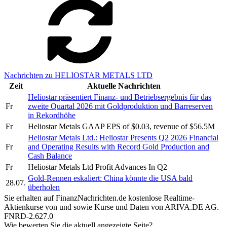
Nachrichten zu HELIOSTAR METALS LTD
Zeit
Aktuelle Nachrichten
Heliostar präsentiert Finanz- und Betriebsergebnis für das
Fr
zweite Quartal 2026 mit Goldproduktion und Barreserven
in Rekordhöhe
Fr
Heliostar Metals GAAP EPS of $0.03, revenue of $56.5M
Heliostar Metals Ltd.: Heliostar Presents Q2 2026 Financial
Fr
and Operating Results with Record Gold Production and
Cash Balance
Fr
Heliostar Metals Ltd Profit Advances In Q2
Gold-Rennen eskaliert: China könnte die USA bald
28.07.
überholen
Sie erhalten auf FinanzNachrichten.de kostenlose Realtime-
Aktienkurse von
und
sowie Kurse und Daten von
ARIVA.DE AG
.
FNRD-2.627.0
Wie bewerten Sie die aktuell angezeigte Seite?