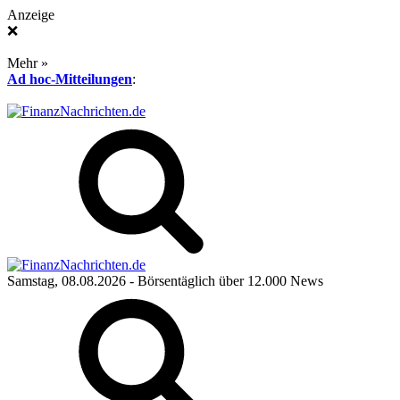
Anzeige
❌
Mehr »
Ad hoc-Mitteilungen
:
Samstag, 08.08.2026
- Börsentäglich über 12.000 News