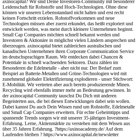
axinocapital? Wir sind Deine Investoren-Community mit besonderer
Leidenschaft für Rohstoffe und Hoch-Technologien. Ohne diese
können wir unseren Lebensstandard nicht halten und erst recht
keinen Fortschritt erzielen. Rohstoffvorkommen und neue
Technologien müssen aber zuerst erkundet, das heißt exploriert und
entwickelt werden, was meist durch kleinere Unternehmen beginnt.
Small Cap Companies möchten schnell bekannt werden und
Investoren & Aktionäre in möglichst vielen Ländern ansprechen und
überzeugen. axinocapital bietet zahlreichen australischen und
kanadischen Unternehmen ihren Corporate Communication Service
im deutschsprachigen Raum. Wir entdecken dabei Chancen &
Potentiale in schnell wachsenden Sektoren. Dazu zählen im
Besonderen die Edelmetalle - aber nicht nur. Der Bedarf zum
Beispiel an Batterie-Metallen und Grüne-Technologien wird mit
zunehmend globaler Elektrifizierung explodieren - unser Stichwort:
E-Mobilität. Wir vertreten aber auch bereits produzierende Minen.
Recycling wird ebenfalls immer mehr an Bedeutung gewinnen. In
der axinocapital Community tauschst Du Dich mit anderen
Begeisterten aus, die bei diesen Entwicklungen dabei sein wollen.
Dabei kannst Du auch Dein Wissen rund um Rohstoffe, Edelmetalle
und Small Cap Companies erweitern. Für echte Geheimtipps und
spannende Trends sorgen wir mit unserer 35-jährigen Investment-
Erfahrung. Lerne, Aktienmärkte zu verstehen mit dem Wissen aus
über 35 Jahren Erfahrung. ?https://axinoacademy.de/ Auf dem
Laufenden bleiben ? https://www.axinocapital.de/newsletter