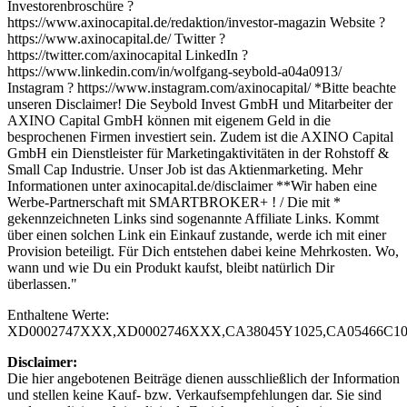
Investorenbroschüre ?
https://www.axinocapital.de/redaktion/investor-magazin Website ?
https://www.axinocapital.de/ Twitter ?
https://twitter.com/axinocapital LinkedIn ?
https://www.linkedin.com/in/wolfgang-seybold-a04a0913/
Instagram ? https://www.instagram.com/axinocapital/ *Bitte beachte
unseren Disclaimer! Die Seybold Invest GmbH und Mitarbeiter der
AXINO Capital GmbH können mit eigenem Geld in die
besprochenen Firmen investiert sein. Zudem ist die AXINO Capital
GmbH ein Dienstleister für Marketingaktivitäten in der Rohstoff &
Small Cap Industrie. Unser Job ist das Aktienmarketing. Mehr
Informationen unter axinocapital.de/disclaimer **Wir haben eine
Werbe-Partnerschaft mit SMARTBROKER+ ! / Die mit *
gekennzeichneten Links sind sogenannte Affiliate Links. Kommt
über einen solchen Link ein Einkauf zustande, werde ich mit einer
Provision beteiligt. Für Dich entstehen dabei keine Mehrkosten. Wo,
wann und wie Du ein Produkt kaufst, bleibt natürlich Dir
überlassen."
Enthaltene Werte:
XD0002747XXX,XD0002746XXX,CA38045Y1025,CA05466C10
Disclaimer:
Die hier angebotenen Beiträge dienen ausschließlich der Information
und stellen keine Kauf- bzw. Verkaufsempfehlungen dar. Sie sind