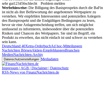
sehr gut
1
2
3
4
5
6
schlecht
Problem melden
Werbehinweise:
Die Billigung des Basisprospekts durch die BaFin
ist nicht als ihre Befürwortung der angebotenen Wertpapiere zu
verstehen. Wir empfehlen Interessenten und potenziellen Anlegern
den Basisprospekt und die Endgültigen Bedingungen zu lesen,
bevor sie eine Anlageentscheidung treffen, um sich möglichst
umfassend zu informieren, insbesondere über die potenziellen
Risiken und Chancen des Wertpapiers. Sie sind im Begriff, ein
Produkt zu erwerben, das nicht einfach ist und schwer zu verstehen
sein kann.
Deutschland 40
Xetra-Orderbuch
Ad hoc-Mitteilungen
Nachrichten Börsen
Aktien-Empfehlungen
Branchen
Medien
Nachrichten-Archiv
Mediadaten
Datenschutzeinstellungen
Impressum | AGB | Disclaimer | Datenschutz
RSS-News von FinanzNachrichten.de