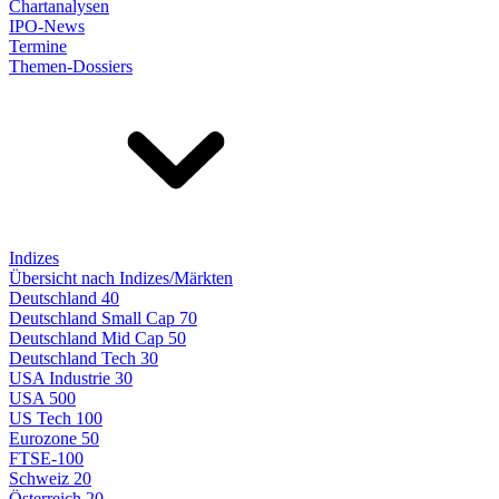
Chartanalysen
IPO-News
Termine
Themen-Dossiers
Indizes
Übersicht nach Indizes/Märkten
Deutschland 40
Deutschland Small Cap 70
Deutschland Mid Cap 50
Deutschland Tech 30
USA Industrie 30
USA 500
US Tech 100
Eurozone 50
FTSE-100
Schweiz 20
Österreich 20