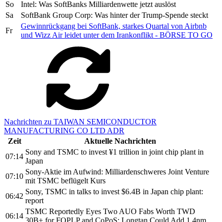
So
Intel: Was SoftBanks Milliardenwette jetzt auslöst
Sa
SoftBank Group Corp: Was hinter der Trump-Spende steckt
Gewinnrückgang bei SoftBank, starkes Quartal von Airbnb
Fr
und Wizz Air leidet unter dem Irankonflikt - BÖRSE TO GO
Nachrichten zu TAIWAN SEMICONDUCTOR
MANUFACTURING CO LTD ADR
Zeit
Aktuelle Nachrichten
Sony and TSMC to invest ¥1 trillion in joint chip plant in
07:14
Japan
Sony-Aktie im Aufwind: Milliardenschweres Joint Venture
07:10
mit TSMC beflügelt Kurs
Sony, TSMC in talks to invest $6.4B in Japan chip plant:
06:42
report
TSMC Reportedly Eyes Two AUO Fabs Worth TWD
06:14
30B+ for FOPLP and CoPoS; Longtan Could Add 1.4nm