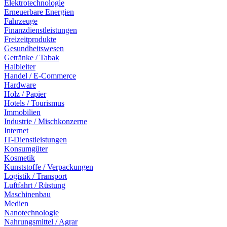
Elektrotechnologie
Erneuerbare Energien
Fahrzeuge
Finanzdienstleistungen
Freizeitprodukte
Gesundheitswesen
Getränke / Tabak
Halbleiter
Handel / E-Commerce
Hardware
Holz / Papier
Hotels / Tourismus
Immobilien
Industrie / Mischkonzerne
Internet
IT-Dienstleistungen
Konsumgüter
Kosmetik
Kunststoffe / Verpackungen
Logistik / Transport
Luftfahrt / Rüstung
Maschinenbau
Medien
Nanotechnologie
Nahrungsmittel / Agrar