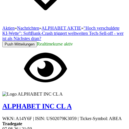
Aktien
»
Nachrichten
»
ALPHABET AKTIE
»
"Hoch verschuldete
KI-Wette": SoftBank-Crash triggert weltweiten Tech-Sell-off - wer
ist als Nächstes dran?
Realtimekurse aktiv
Push Mitteilungen
ALPHABET INC CL A
WKN: A14Y6F
|
ISIN: US02079K3059
|
Ticker-Symbol: ABEA
Tradegate
07.08.26
|
21:59