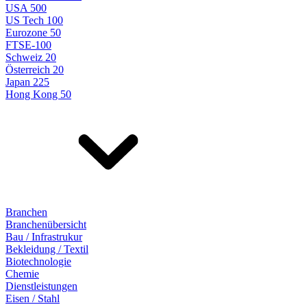
USA 500
US Tech 100
Eurozone 50
FTSE-100
Schweiz 20
Österreich 20
Japan 225
Hong Kong 50
Branchen
Branchenübersicht
Bau / Infrastrukur
Bekleidung / Textil
Biotechnologie
Chemie
Dienstleistungen
Eisen / Stahl