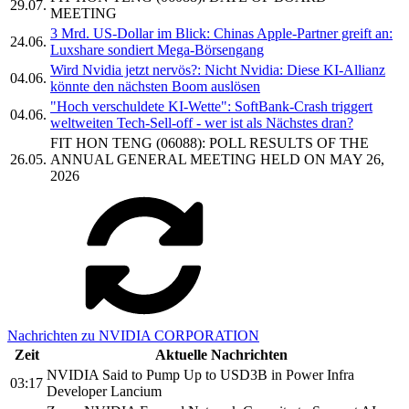
29.07.
MEETING
3 Mrd. US-Dollar im Blick: Chinas Apple-Partner greift an:
24.06.
Luxshare sondiert Mega-Börsengang
Wird Nvidia jetzt nervös?: Nicht Nvidia: Diese KI-Allianz
04.06.
könnte den nächsten Boom auslösen
"Hoch verschuldete KI-Wette": SoftBank-Crash triggert
04.06.
weltweiten Tech-Sell-off - wer ist als Nächstes dran?
FIT HON TENG (06088): POLL RESULTS OF THE
26.05.
ANNUAL GENERAL MEETING HELD ON MAY 26,
2026
Nachrichten zu NVIDIA CORPORATION
Zeit
Aktuelle Nachrichten
NVIDIA Said to Pump Up to USD3B in Power Infra
03:17
Developer Lancium