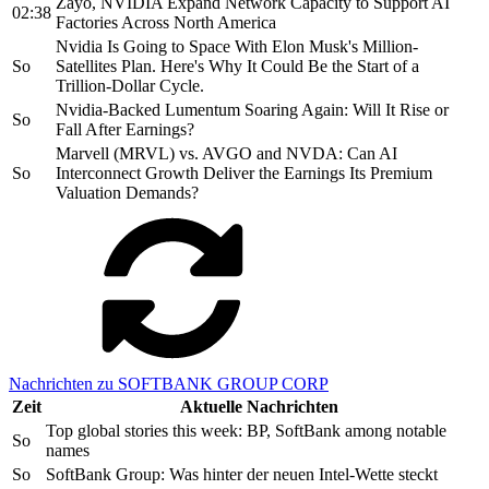
Zayo, NVIDIA Expand Network Capacity to Support AI
02:38
Factories Across North America
Nvidia Is Going to Space With Elon Musk's Million-
So
Satellites Plan. Here's Why It Could Be the Start of a
Trillion-Dollar Cycle.
Nvidia-Backed Lumentum Soaring Again: Will It Rise or
So
Fall After Earnings?
Marvell (MRVL) vs. AVGO and NVDA: Can AI
So
Interconnect Growth Deliver the Earnings Its Premium
Valuation Demands?
Nachrichten zu SOFTBANK GROUP CORP
Zeit
Aktuelle Nachrichten
Top global stories this week: BP, SoftBank among notable
So
names
So
SoftBank Group: Was hinter der neuen Intel-Wette steckt