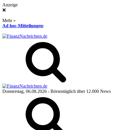
Anzeige
❌
Mehr »
Ad hoc-Mitteilungen
:
Donnerstag, 06.08.2026
- Börsentäglich über 12.000 News