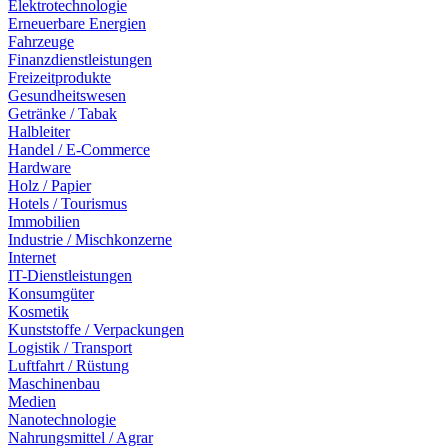
Elektrotechnologie
Erneuerbare Energien
Fahrzeuge
Finanzdienstleistungen
Freizeitprodukte
Gesundheitswesen
Getränke / Tabak
Halbleiter
Handel / E-Commerce
Hardware
Holz / Papier
Hotels / Tourismus
Immobilien
Industrie / Mischkonzerne
Internet
IT-Dienstleistungen
Konsumgüter
Kosmetik
Kunststoffe / Verpackungen
Logistik / Transport
Luftfahrt / Rüstung
Maschinenbau
Medien
Nanotechnologie
Nahrungsmittel / Agrar