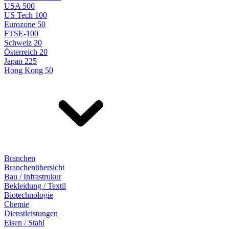
USA 500
US Tech 100
Eurozone 50
FTSE-100
Schweiz 20
Österreich 20
Japan 225
Hong Kong 50
Branchen
Branchenübersicht
Bau / Infrastrukur
Bekleidung / Textil
Biotechnologie
Chemie
Dienstleistungen
Eisen / Stahl