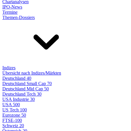
Chartanalysen
IPO-News
Termine
Themen-Dossiers
Indizes
Übersicht nach Indizes/Märkten
Deutschland 40
Deutschland Small Cap 70
Deutschland Mid Cap 50
Deutschland Tech 30
USA Industrie 30
USA 500
US Tech 100
Eurozone 50
FTSE-100
Schweiz 20
Österreich 20