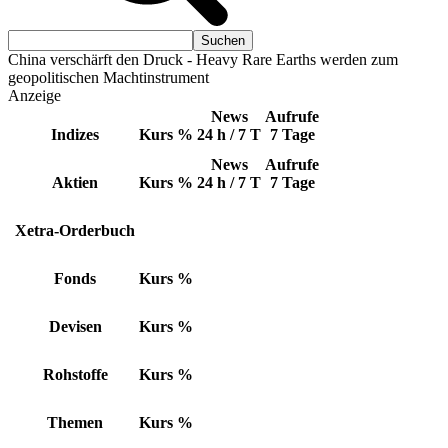
China verschärft den Druck - Heavy Rare Earths werden zum
geopolitischen Machtinstrument
Anzeige
News
Aufrufe
Indizes
Kurs
%
24 h / 7 T
7 Tage
News
Aufrufe
Aktien
Kurs
%
24 h / 7 T
7 Tage
Xetra-Orderbuch
Fonds
Kurs
%
Devisen
Kurs
%
Rohstoffe
Kurs
%
Themen
Kurs
%