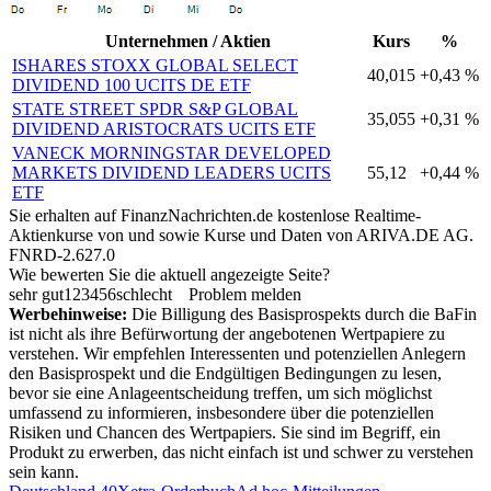
Unternehmen / Aktien
Kurs
%
ISHARES STOXX GLOBAL SELECT
40,015
+0,43 %
DIVIDEND 100 UCITS DE ETF
STATE STREET SPDR S&P GLOBAL
35,055
+0,31 %
DIVIDEND ARISTOCRATS UCITS ETF
VANECK MORNINGSTAR DEVELOPED
MARKETS DIVIDEND LEADERS UCITS
55,12
+0,44 %
ETF
Sie erhalten auf FinanzNachrichten.de kostenlose Realtime-
Aktienkurse von
und
sowie Kurse und Daten von
ARIVA.DE AG
.
FNRD-2.627.0
Wie bewerten Sie die aktuell angezeigte Seite?
sehr gut
1
2
3
4
5
6
schlecht
Problem melden
Werbehinweise:
Die Billigung des Basisprospekts durch die BaFin
ist nicht als ihre Befürwortung der angebotenen Wertpapiere zu
verstehen. Wir empfehlen Interessenten und potenziellen Anlegern
den Basisprospekt und die Endgültigen Bedingungen zu lesen,
bevor sie eine Anlageentscheidung treffen, um sich möglichst
umfassend zu informieren, insbesondere über die potenziellen
Risiken und Chancen des Wertpapiers. Sie sind im Begriff, ein
Produkt zu erwerben, das nicht einfach ist und schwer zu verstehen
sein kann.