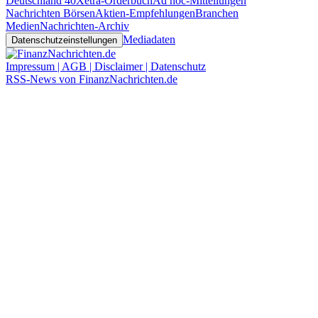
Deutschland 40
Xetra-Orderbuch
Ad hoc-Mitteilungen
Nachrichten Börsen
Aktien-Empfehlungen
Branchen
Medien
Nachrichten-Archiv
Mediadaten
Datenschutzeinstellungen
Impressum | AGB | Disclaimer | Datenschutz
RSS-News von FinanzNachrichten.de