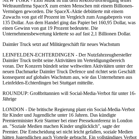
NEW YORK - Elon Musk ist mit dem Rekord-Börsengang seiner
Weltraumfirma SpaceX zum ersten Menschen mit einem Billionen-
Vermögen geworden. Die SpaceX-Aktie debütierte mit einem
Zuwachs von gut elf Prozent im Vergleich zum Ausgabepreis von
135 Dollar. Aus dem Handel ging das Papier bei 160,95 Dollar, was
einen Gewinn von gut 19 Prozent bedeutete. Die
Unternehmensbewertung kletterte so auf fast 2,1 Billionen Dollar.
Daimler Truck setzt auf Militärgeschäft für neues Wachstum
LEINFELDEN-ECHTERDINGEN - Der Nutzfahrzeughersteller
Daimler Truck treibt seine Aktivitäten im Verteidigungsbereich
voran. Der Konzern bündelt seine weltweiten Aktivitäten unter der
neuen Dachmarke Daimler Truck Defence und richtet sein Geschäft
konsequent auf globales Wachstum aus, wie das Unternehmen aus
Leinfelden-Echterdingen bei Stuttgart mitteilte.
ROUNDUP: Großbritannien will Social-Media-Verbot für unter 16-
Jährige
LONDON - Die britische Regierung plant ein Social-Media-Verbot
für Kinder und Jugendliche unter 16 Jahren. Das kündigte
Premierminister Keir Starmer bei einer Pressekonferenz in London
an. "Soziale Medien machen Kinder unglücklich", sagte der
Premier. Die Entscheidung sei nicht leicht gefallen, soziale Medien
hätten Jugendlichen auch Vorteile gebracht. Ein vollständiges Verbot