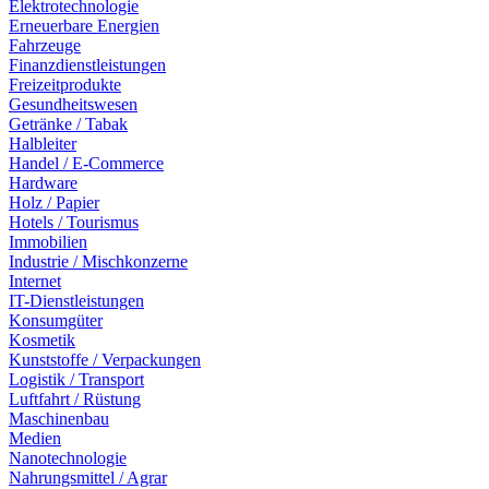
Elektrotechnologie
Erneuerbare Energien
Fahrzeuge
Finanzdienstleistungen
Freizeitprodukte
Gesundheitswesen
Getränke / Tabak
Halbleiter
Handel / E-Commerce
Hardware
Holz / Papier
Hotels / Tourismus
Immobilien
Industrie / Mischkonzerne
Internet
IT-Dienstleistungen
Konsumgüter
Kosmetik
Kunststoffe / Verpackungen
Logistik / Transport
Luftfahrt / Rüstung
Maschinenbau
Medien
Nanotechnologie
Nahrungsmittel / Agrar