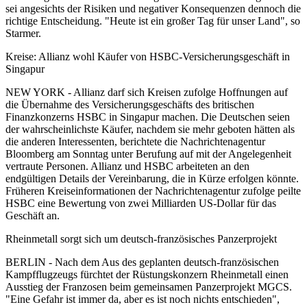
sei angesichts der Risiken und negativer Konsequenzen dennoch die
richtige Entscheidung. "Heute ist ein großer Tag für unser Land", so
Starmer.
Kreise: Allianz wohl Käufer von HSBC-Versicherungsgeschäft in
Singapur
NEW YORK - Allianz darf sich Kreisen zufolge Hoffnungen auf
die Übernahme des Versicherungsgeschäfts des britischen
Finanzkonzerns HSBC in Singapur machen. Die Deutschen seien
der wahrscheinlichste Käufer, nachdem sie mehr geboten hätten als
die anderen Interessenten, berichtete die Nachrichtenagentur
Bloomberg am Sonntag unter Berufung auf mit der Angelegenheit
vertraute Personen. Allianz und HSBC arbeiteten an den
endgültigen Details der Vereinbarung, die in Kürze erfolgen könnte.
Früheren Kreiseinformationen der Nachrichtenagentur zufolge peilte
HSBC eine Bewertung von zwei Milliarden US-Dollar für das
Geschäft an.
Rheinmetall sorgt sich um deutsch-französisches Panzerprojekt
BERLIN - Nach dem Aus des geplanten deutsch-französischen
Kampfflugzeugs fürchtet der Rüstungskonzern Rheinmetall einen
Ausstieg der Franzosen beim gemeinsamen Panzerprojekt MGCS.
"Eine Gefahr ist immer da, aber es ist noch nichts entschieden",