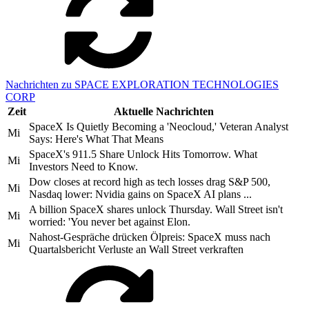
Nachrichten zu SPACE EXPLORATION TECHNOLOGIES
CORP
Zeit
Aktuelle Nachrichten
SpaceX Is Quietly Becoming a 'Neocloud,' Veteran Analyst
Mi
Says: Here's What That Means
SpaceX's 911.5 Share Unlock Hits Tomorrow. What
Mi
Investors Need to Know.
Dow closes at record high as tech losses drag S&P 500,
Mi
Nasdaq lower: Nvidia gains on SpaceX AI plans ...
A billion SpaceX shares unlock Thursday. Wall Street isn't
Mi
worried: 'You never bet against Elon.
Nahost-Gespräche drücken Ölpreis: SpaceX muss nach
Mi
Quartalsbericht Verluste an Wall Street verkraften