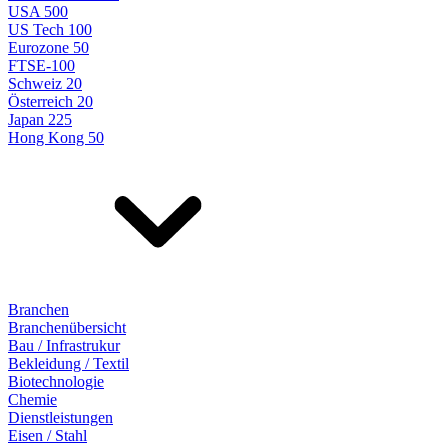
USA 500
US Tech 100
Eurozone 50
FTSE-100
Schweiz 20
Österreich 20
Japan 225
Hong Kong 50
Branchen
Branchenübersicht
Bau / Infrastrukur
Bekleidung / Textil
Biotechnologie
Chemie
Dienstleistungen
Eisen / Stahl