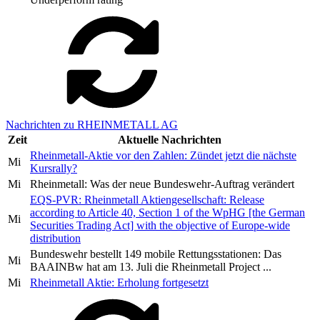
Nachrichten zu RHEINMETALL AG
Zeit
Aktuelle Nachrichten
Rheinmetall-Aktie vor den Zahlen: Zündet jetzt die nächste
Mi
Kursrally?
Mi
Rheinmetall: Was der neue Bundeswehr-Auftrag verändert
EQS-PVR: Rheinmetall Aktiengesellschaft: Release
according to Article 40, Section 1 of the WpHG [the German
Mi
Securities Trading Act] with the objective of Europe-wide
distribution
Bundeswehr bestellt 149 mobile Rettungsstationen: Das
Mi
BAAINBw hat am 13. Juli die Rheinmetall Project ...
Mi
Rheinmetall Aktie: Erholung fortgesetzt