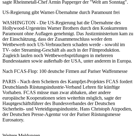
sagte Rheinmetall-Chef Armin Papperger der "Welt am Sonntag".
US-Regierung gibt Warner-Übernahme durch Paramount frei
WASHINGTON - Die US-Regierung hat die Übernahme des
Hollywood-Urgesteins Warner Brothers durch den Konkurrenten
Paramount ohne Auflagen genehmigt. Das Justizministerium kam zu
der Einschätzung, dass der Zusammenschluss weder dem
Wettbewerb noch US-Verbrauchern schaden werde - sowohl im
TV- oder Streaming-Geschäft als auch in der Filmproduktion.
Zugleich laufen noch Wettbewerbsprüfungen in mehreren
Bundesstaaten sowie außerhalb der USA, unter anderem in Europa.
Nach FCAS-Flop: 100 deutsche Firmen auf Pariser Waffenmesse
PARIS - Nach dem Scheitern des Kampfjet-Projektes FCAS fordert
Deutschlands Rüstungsindustrie-Verband Lehren für künftige
Vorhaben. FCAS müsse man zwar abhaken, aber andere
europäische Kooperationen seien weiterhin möglich, sagte der
Hauptgeschäftsführer des Bundesverbandes der Deutschen
Sicherheits- und Verteidigungsindustrie, Hans Christoph Atzpodien,
der Deutschen Presse-Agentur vor der Pariser Rüstungsmesse
Eurosatory.
Weitere Meldungen