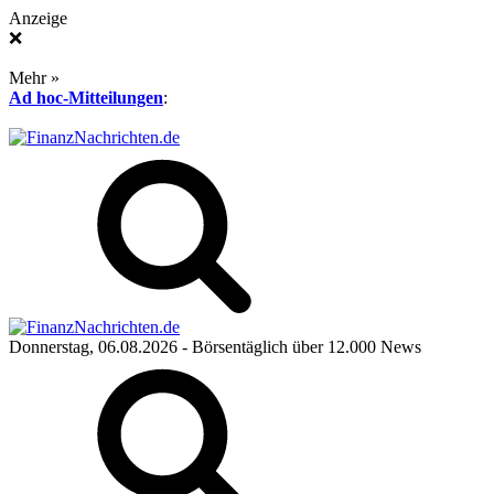
Anzeige
❌
Mehr »
Ad hoc-Mitteilungen
:
Donnerstag, 06.08.2026
- Börsentäglich über 12.000 News