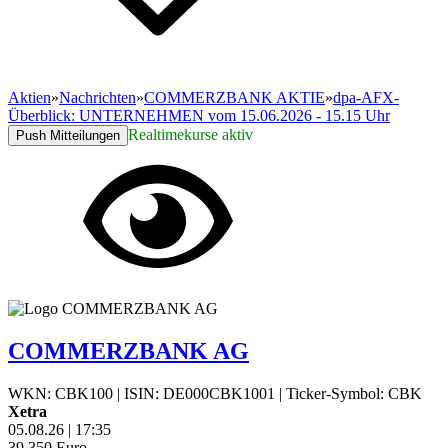
Aktien
»
Nachrichten
»
COMMERZBANK AKTIE
»
dpa-AFX-
Überblick: UNTERNEHMEN vom 15.06.2026 - 15.15 Uhr
Realtimekurse aktiv
Push Mitteilungen
COMMERZBANK AG
WKN: CBK100
|
ISIN: DE000CBK1001
|
Ticker-Symbol: CBK
Xetra
05.08.26
|
17:35
39,350
Euro