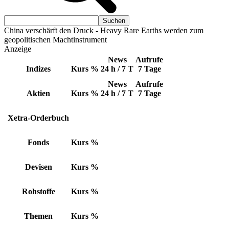
China verschärft den Druck - Heavy Rare Earths werden zum
geopolitischen Machtinstrument
Anzeige
News
Aufrufe
Indizes
Kurs
%
24 h / 7 T
7 Tage
News
Aufrufe
Aktien
Kurs
%
24 h / 7 T
7 Tage
Xetra-Orderbuch
Fonds
Kurs
%
Devisen
Kurs
%
Rohstoffe
Kurs
%
Themen
Kurs
%