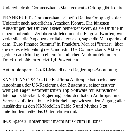
Unicredit droht Commerzbank-Management - Orlopp gibt Kontra
FRANKFURT - Commerzbank -Chefin Bettina Orlopp gibt der
Unicredit nach neuerlichen Attacken Kontra. Die jüngsten
Äußerungen der Unicredit seien bemerkenswert, da sie Unruhe in
einem laufenden Verfahren stifteten und die Frage aufwürfen, wie
verlässlich die Angaben der Italiener seien, sagte die Managerin auf
dem "Euro Finance Summit" in Frankfurt. Man sei "irritiert" über
die neueste Mitteilung der Unicredit. Die Commerzbank-Aktien
gerieten am Montag in einem freundlichen Marktumfeld unter
Druck und büßten zuletzt 1,4 Prozent ein.
Anthropic sperrt Top-KI-Modell nach Regierungs-Anordnung
SAN FRANCISCO - Die KI-Firma Anthropic hat nach einer
Anordnung der US-Regierung den Zugang zu seiner erst vor
wenigen Tagen veröffentlichten Top-Software mit Künstlicher
Intelligenz blockiert. Regierungsbehörden hätten Anthropic unter
Verweis auf die nationale Sicherheit angewiesen, den Zugang aller
Ausländer zu den KI-Modellen Fable 5 und Mythos 5 zu
unterbinden, teilte das Unternehmen mit.
IPO: SpaceX-Börsendebüt macht Musk zum Billionär