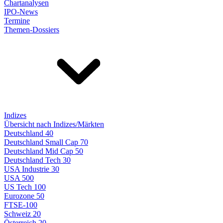
Chartanalysen
IPO-News
Termine
Themen-Dossiers
Indizes
Übersicht nach Indizes/Märkten
Deutschland 40
Deutschland Small Cap 70
Deutschland Mid Cap 50
Deutschland Tech 30
USA Industrie 30
USA 500
US Tech 100
Eurozone 50
FTSE-100
Schweiz 20
Österreich 20