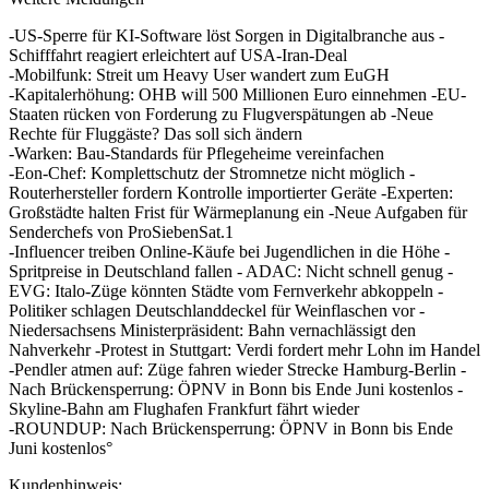
-US-Sperre für KI-Software löst Sorgen in Digitalbranche aus -
Schifffahrt reagiert erleichtert auf USA-Iran-Deal
-Mobilfunk: Streit um Heavy User wandert zum EuGH
-Kapitalerhöhung: OHB will 500 Millionen Euro einnehmen -EU-
Staaten rücken von Forderung zu Flugverspätungen ab -Neue
Rechte für Fluggäste? Das soll sich ändern
-Warken: Bau-Standards für Pflegeheime vereinfachen
-Eon-Chef: Komplettschutz der Stromnetze nicht möglich -
Routerhersteller fordern Kontrolle importierter Geräte -Experten:
Großstädte halten Frist für Wärmeplanung ein -Neue Aufgaben für
Senderchefs von ProSiebenSat.1
-Influencer treiben Online-Käufe bei Jugendlichen in die Höhe -
Spritpreise in Deutschland fallen - ADAC: Nicht schnell genug -
EVG: Italo-Züge könnten Städte vom Fernverkehr abkoppeln -
Politiker schlagen Deutschlanddeckel für Weinflaschen vor -
Niedersachsens Ministerpräsident: Bahn vernachlässigt den
Nahverkehr -Protest in Stuttgart: Verdi fordert mehr Lohn im Handel
-Pendler atmen auf: Züge fahren wieder Strecke Hamburg-Berlin -
Nach Brückensperrung: ÖPNV in Bonn bis Ende Juni kostenlos -
Skyline-Bahn am Flughafen Frankfurt fährt wieder
-ROUNDUP: Nach Brückensperrung: ÖPNV in Bonn bis Ende
Juni kostenlos°
Kundenhinweis: