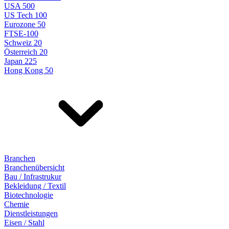
USA 500
US Tech 100
Eurozone 50
FTSE-100
Schweiz 20
Österreich 20
Japan 225
Hong Kong 50
Branchen
Branchenübersicht
Bau / Infrastrukur
Bekleidung / Textil
Biotechnologie
Chemie
Dienstleistungen
Eisen / Stahl