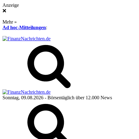
Anzeige
❌
Mehr »
Ad hoc-Mitteilungen
:
Sonntag, 09.08.2026
- Börsentäglich über 12.000 News