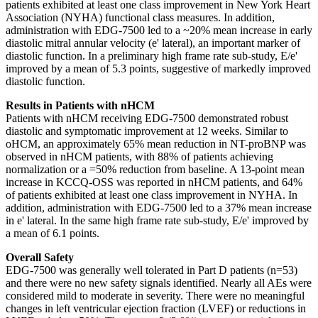
patients exhibited at least one class improvement in New York Heart
Association (NYHA) functional class measures. In addition,
administration with EDG-7500 led to a ~20% mean increase in early
diastolic mitral annular velocity (e' lateral), an important marker of
diastolic function. In a preliminary high frame rate sub-study, E/e'
improved by a mean of 5.3 points, suggestive of markedly improved
diastolic function.
Results in Patients with nHCM
Patients with nHCM receiving EDG-7500 demonstrated robust
diastolic and symptomatic improvement at 12 weeks. Similar to
oHCM, an approximately 65% mean reduction in NT-proBNP was
observed in nHCM patients, with 88% of patients achieving
normalization or a =50% reduction from baseline. A 13-point mean
increase in KCCQ-OSS was reported in nHCM patients, and 64%
of patients exhibited at least one class improvement in NYHA. In
addition, administration with EDG-7500 led to a 37% mean increase
in e' lateral. In the same high frame rate sub-study, E/e' improved by
a mean of 6.1 points.
Overall Safety
EDG-7500 was generally well tolerated in Part D patients (n=53)
and there were no new safety signals identified. Nearly all AEs were
considered mild to moderate in severity. There were no meaningful
changes in left ventricular ejection fraction (LVEF) or reductions in