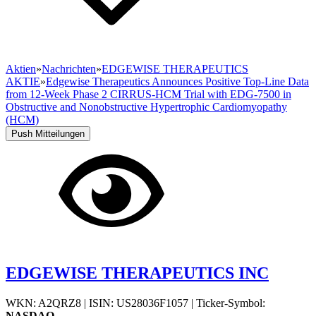
Aktien
»
Nachrichten
»
EDGEWISE THERAPEUTICS
AKTIE
»
Edgewise Therapeutics Announces Positive Top-Line Data
from 12-Week Phase 2 CIRRUS-HCM Trial with EDG-7500 in
Obstructive and Nonobstructive Hypertrophic Cardiomyopathy
(HCM)
Push Mitteilungen
EDGEWISE THERAPEUTICS INC
WKN: A2QRZ8
|
ISIN: US28036F1057
|
Ticker-Symbol:
NASDAQ