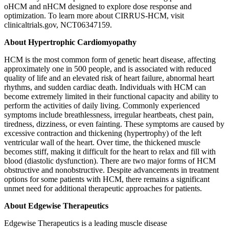
oHCM and nHCM designed to explore dose response and
optimization. To learn more about CIRRUS-HCM, visit
clinicaltrials.gov, NCT06347159.
About Hypertrophic Cardiomyopathy
HCM is the most common form of genetic heart disease, affecting
approximately one in 500 people, and is associated with reduced
quality of life and an elevated risk of heart failure, abnormal heart
rhythms, and sudden cardiac death. Individuals with HCM can
become extremely limited in their functional capacity and ability to
perform the activities of daily living. Commonly experienced
symptoms include breathlessness, irregular heartbeats, chest pain,
tiredness, dizziness, or even fainting. These symptoms are caused by
excessive contraction and thickening (hypertrophy) of the left
ventricular wall of the heart. Over time, the thickened muscle
becomes stiff, making it difficult for the heart to relax and fill with
blood (diastolic dysfunction). There are two major forms of HCM
obstructive and nonobstructive. Despite advancements in treatment
options for some patients with HCM, there remains a significant
unmet need for additional therapeutic approaches for patients.
About Edgewise Therapeutics
Edgewise Therapeutics is a leading muscle disease