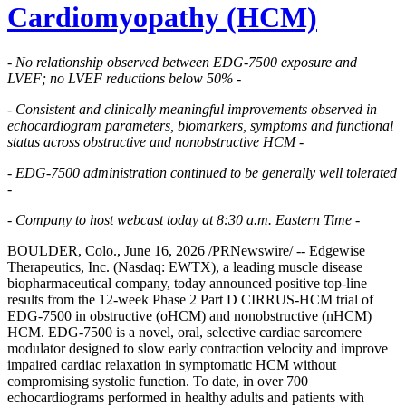
Cardiomyopathy (HCM)
- No relationship observed between EDG-7500 exposure and
LVEF; no LVEF reductions below 50% -
- Consistent and clinically meaningful improvements observed in
echocardiogram parameters, biomarkers, symptoms and functional
status across obstructive and nonobstructive HCM
-
-
EDG-7500 administration continued to be generally well tolerated
-
-
Company to host webcast today at 8:30 a.m. Eastern Time
-
BOULDER, Colo., June 16, 2026 /PRNewswire/ -- Edgewise
Therapeutics, Inc. (Nasdaq: EWTX), a leading muscle disease
biopharmaceutical company, today announced positive top-line
results from the 12-week Phase 2 Part D CIRRUS-HCM trial of
EDG-7500 in obstructive (oHCM) and nonobstructive (nHCM)
HCM. EDG-7500 is a novel, oral, selective cardiac sarcomere
modulator designed to slow early contraction velocity and improve
impaired cardiac relaxation in symptomatic HCM without
compromising systolic function. To date, in over 700
echocardiograms performed in healthy adults and patients with