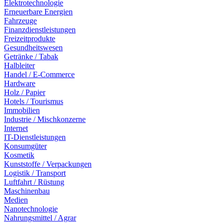
Elektrotechnologie
Erneuerbare Energien
Fahrzeuge
Finanzdienstleistungen
Freizeitprodukte
Gesundheitswesen
Getränke / Tabak
Halbleiter
Handel / E-Commerce
Hardware
Holz / Papier
Hotels / Tourismus
Immobilien
Industrie / Mischkonzerne
Internet
IT-Dienstleistungen
Konsumgüter
Kosmetik
Kunststoffe / Verpackungen
Logistik / Transport
Luftfahrt / Rüstung
Maschinenbau
Medien
Nanotechnologie
Nahrungsmittel / Agrar