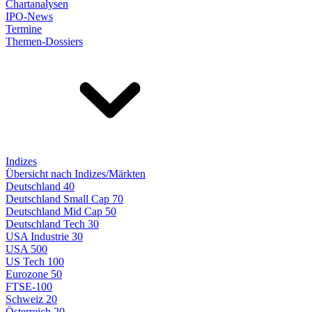
Chartanalysen
IPO-News
Termine
Themen-Dossiers
Indizes
Übersicht nach Indizes/Märkten
Deutschland 40
Deutschland Small Cap 70
Deutschland Mid Cap 50
Deutschland Tech 30
USA Industrie 30
USA 500
US Tech 100
Eurozone 50
FTSE-100
Schweiz 20
Österreich 20