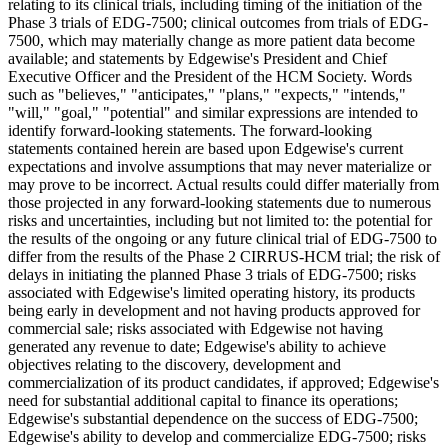
relating to its clinical trials, including timing of the initiation of the
Phase 3 trials of EDG-7500; clinical outcomes from trials of EDG-
7500, which may materially change as more patient data become
available; and statements by Edgewise's President and Chief
Executive Officer and the President of the HCM Society. Words
such as "believes," "anticipates," "plans," "expects," "intends,"
"will," "goal," "potential" and similar expressions are intended to
identify forward-looking statements. The forward-looking
statements contained herein are based upon Edgewise's current
expectations and involve assumptions that may never materialize or
may prove to be incorrect. Actual results could differ materially from
those projected in any forward-looking statements due to numerous
risks and uncertainties, including but not limited to: the potential for
the results of the ongoing or any future clinical trial of EDG-7500 to
differ from the results of the Phase 2 CIRRUS-HCM trial; the risk of
delays in initiating the planned Phase 3 trials of EDG-7500; risks
associated with Edgewise's limited operating history, its products
being early in development and not having products approved for
commercial sale; risks associated with Edgewise not having
generated any revenue to date; Edgewise's ability to achieve
objectives relating to the discovery, development and
commercialization of its product candidates, if approved; Edgewise's
need for substantial additional capital to finance its operations;
Edgewise's substantial dependence on the success of EDG-7500;
Edgewise's ability to develop and commercialize EDG-7500; risks