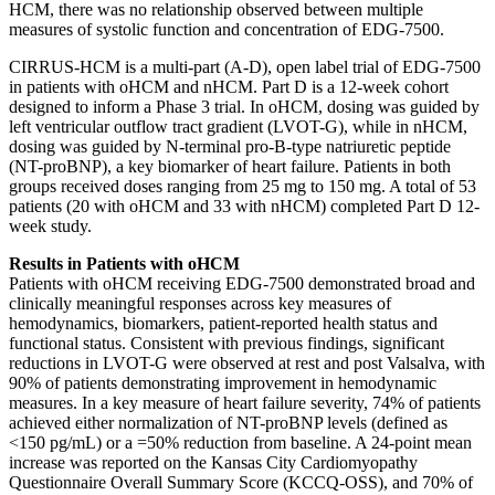
HCM, there was no relationship observed between multiple
measures of systolic function and concentration of EDG-7500.
CIRRUS-HCM is a multi-part (A-D), open label trial of EDG-7500
in patients with oHCM and nHCM. Part D is a 12-week cohort
designed to inform a Phase 3 trial. In oHCM, dosing was guided by
left ventricular outflow tract gradient (LVOT-G), while in nHCM,
dosing was guided by N-terminal pro-B-type natriuretic peptide
(NT-proBNP), a key biomarker of heart failure. Patients in both
groups received doses ranging from 25 mg to 150 mg. A total of 53
patients (20 with oHCM and 33 with nHCM) completed Part D 12-
week study.
Results in Patients with oHCM
Patients with oHCM receiving EDG-7500 demonstrated broad and
clinically meaningful responses across key measures of
hemodynamics, biomarkers, patient-reported health status and
functional status. Consistent with previous findings, significant
reductions in LVOT-G were observed at rest and post Valsalva, with
90% of patients demonstrating improvement in hemodynamic
measures. In a key measure of heart failure severity, 74% of patients
achieved either normalization of NT-proBNP levels (defined as
<150 pg/mL) or a =50% reduction from baseline. A 24-point mean
increase was reported on the Kansas City Cardiomyopathy
Questionnaire Overall Summary Score (KCCQ-OSS), and 70% of