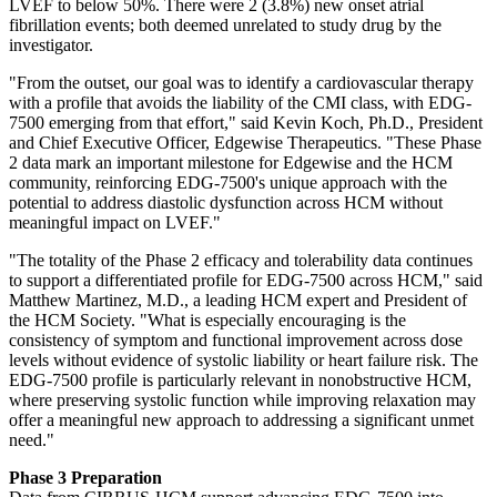
LVEF to below 50%. There were 2 (3.8%) new onset atrial
fibrillation events; both deemed unrelated to study drug by the
investigator.
"From the outset, our goal was to identify a cardiovascular therapy
with a profile that avoids the liability of the CMI class, with EDG-
7500 emerging from that effort," said Kevin Koch, Ph.D., President
and Chief Executive Officer, Edgewise Therapeutics. "These Phase
2 data mark an important milestone for Edgewise and the HCM
community, reinforcing EDG-7500's unique approach with the
potential to address diastolic dysfunction across HCM without
meaningful impact on LVEF."
"The totality of the Phase 2 efficacy and tolerability data continues
to support a differentiated profile for EDG-7500 across HCM," said
Matthew Martinez, M.D., a leading HCM expert and President of
the HCM Society. "What is especially encouraging is the
consistency of symptom and functional improvement across dose
levels without evidence of systolic liability or heart failure risk. The
EDG-7500 profile is particularly relevant in nonobstructive HCM,
where preserving systolic function while improving relaxation may
offer a meaningful new approach to addressing a significant unmet
need."
Phase 3 Preparation