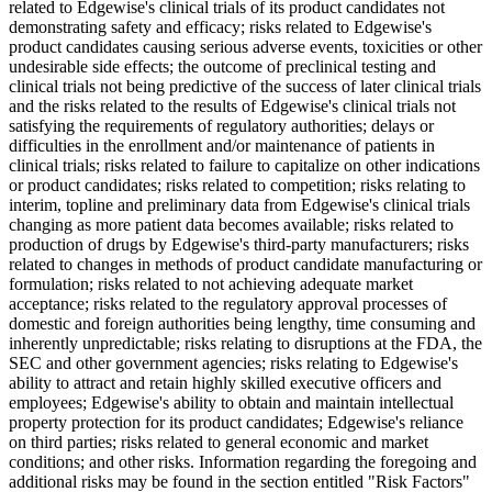
related to Edgewise's clinical trials of its product candidates not
demonstrating safety and efficacy; risks related to Edgewise's
product candidates causing serious adverse events, toxicities or other
undesirable side effects; the outcome of preclinical testing and
clinical trials not being predictive of the success of later clinical trials
and the risks related to the results of Edgewise's clinical trials not
satisfying the requirements of regulatory authorities; delays or
difficulties in the enrollment and/or maintenance of patients in
clinical trials; risks related to failure to capitalize on other indications
or product candidates; risks related to competition; risks relating to
interim, topline and preliminary data from Edgewise's clinical trials
changing as more patient data becomes available; risks related to
production of drugs by Edgewise's third-party manufacturers; risks
related to changes in methods of product candidate manufacturing or
formulation; risks related to not achieving adequate market
acceptance; risks related to the regulatory approval processes of
domestic and foreign authorities being lengthy, time consuming and
inherently unpredictable; risks relating to disruptions at the FDA, the
SEC and other government agencies; risks relating to Edgewise's
ability to attract and retain highly skilled executive officers and
employees; Edgewise's ability to obtain and maintain intellectual
property protection for its product candidates; Edgewise's reliance
on third parties; risks related to general economic and market
conditions; and other risks. Information regarding the foregoing and
additional risks may be found in the section entitled "Risk Factors"