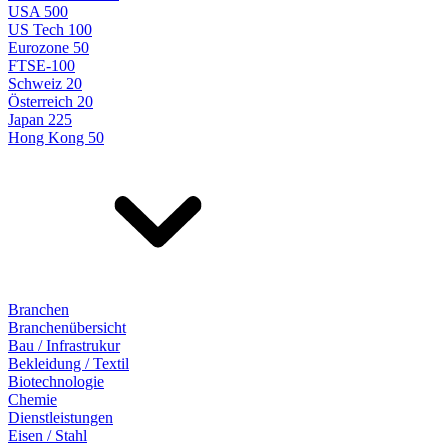
USA 500
US Tech 100
Eurozone 50
FTSE-100
Schweiz 20
Österreich 20
Japan 225
Hong Kong 50
Branchen
Branchenübersicht
Bau / Infrastrukur
Bekleidung / Textil
Biotechnologie
Chemie
Dienstleistungen
Eisen / Stahl