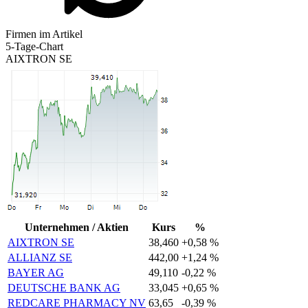
Firmen im Artikel
5-Tage-Chart
AIXTRON SE
Unternehmen / Aktien
Kurs
%
AIXTRON SE
38,460
+0,58 %
ALLIANZ SE
442,00
+1,24 %
BAYER AG
49,110
-0,22 %
DEUTSCHE BANK AG
33,045
+0,65 %
REDCARE PHARMACY NV
63,65
-0,39 %