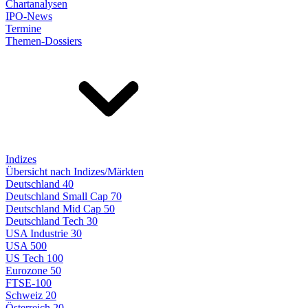
Chartanalysen
IPO-News
Termine
Themen-Dossiers
Indizes
Übersicht nach Indizes/Märkten
Deutschland 40
Deutschland Small Cap 70
Deutschland Mid Cap 50
Deutschland Tech 30
USA Industrie 30
USA 500
US Tech 100
Eurozone 50
FTSE-100
Schweiz 20
Österreich 20