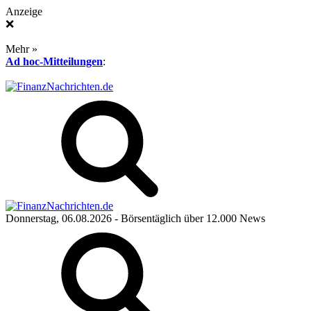
Anzeige
❌
Mehr »
Ad hoc-Mitteilungen
:
Donnerstag, 06.08.2026
- Börsentäglich über 12.000 News