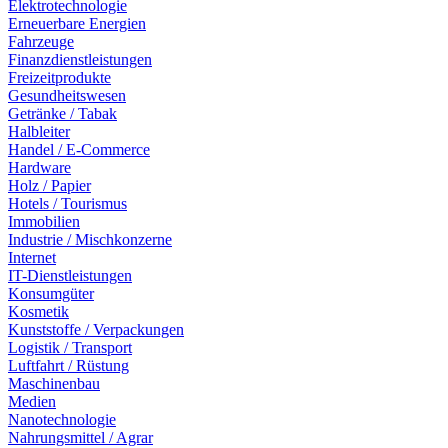
Elektrotechnologie
Erneuerbare Energien
Fahrzeuge
Finanzdienstleistungen
Freizeitprodukte
Gesundheitswesen
Getränke / Tabak
Halbleiter
Handel / E-Commerce
Hardware
Holz / Papier
Hotels / Tourismus
Immobilien
Industrie / Mischkonzerne
Internet
IT-Dienstleistungen
Konsumgüter
Kosmetik
Kunststoffe / Verpackungen
Logistik / Transport
Luftfahrt / Rüstung
Maschinenbau
Medien
Nanotechnologie
Nahrungsmittel / Agrar