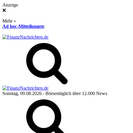
Anzeige
❌
Mehr »
Ad hoc-Mitteilungen
:
Sonntag, 09.08.2026
- Börsentäglich über 12.000 News