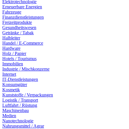
Elektrotechnologie
Erneuerbare Energien
Fahrzeuge
Finanzdienstleistungen
Freizeitprodukte
Gesundheitswesen
Getränke / Tabak
Halbleiter
Handel / E-Commerce
Hardware
Holz / Papier
Hotels / Tourismus
Immobilien
Industrie / Mischkonzerne
Internet
IT-Dienstleistungen
Konsumgüter
Kosmetik
Kunststoffe / Verpackungen
Logistik / Transport
Luftfahrt / Rüstung
Maschinenbau
Medien
Nanotechnologie
Nahrungsmittel / Agrar