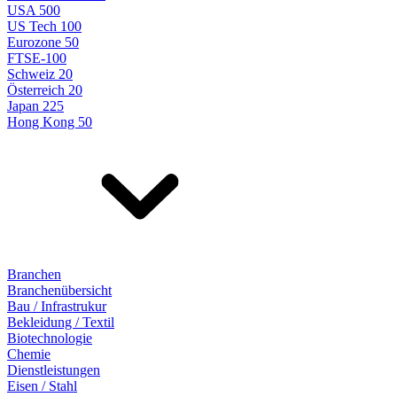
USA 500
US Tech 100
Eurozone 50
FTSE-100
Schweiz 20
Österreich 20
Japan 225
Hong Kong 50
Branchen
Branchenübersicht
Bau / Infrastrukur
Bekleidung / Textil
Biotechnologie
Chemie
Dienstleistungen
Eisen / Stahl