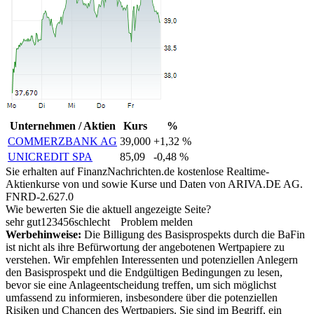
Unternehmen / Aktien
Kurs
%
COMMERZBANK AG
39,000
+1,32 %
UNICREDIT SPA
85,09
-0,48 %
Sie erhalten auf FinanzNachrichten.de kostenlose Realtime-
Aktienkurse von
und
sowie Kurse und Daten von
ARIVA.DE AG
.
FNRD-2.627.0
Wie bewerten Sie die aktuell angezeigte Seite?
sehr gut
1
2
3
4
5
6
schlecht
Problem melden
Werbehinweise:
Die Billigung des Basisprospekts durch die BaFin
ist nicht als ihre Befürwortung der angebotenen Wertpapiere zu
verstehen. Wir empfehlen Interessenten und potenziellen Anlegern
den Basisprospekt und die Endgültigen Bedingungen zu lesen,
bevor sie eine Anlageentscheidung treffen, um sich möglichst
umfassend zu informieren, insbesondere über die potenziellen
Risiken und Chancen des Wertpapiers. Sie sind im Begriff, ein