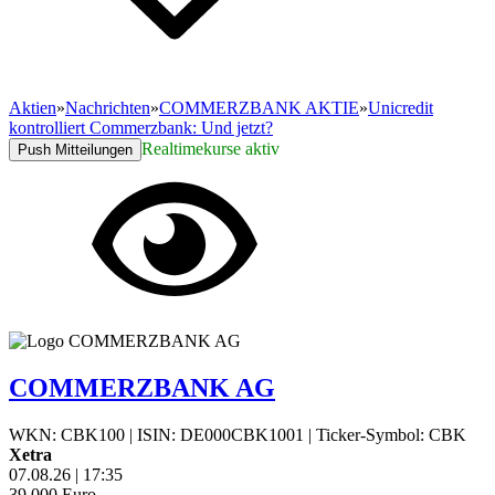
Aktien
»
Nachrichten
»
COMMERZBANK AKTIE
»
Unicredit
kontrolliert Commerzbank: Und jetzt?
Realtimekurse aktiv
Push Mitteilungen
COMMERZBANK AG
WKN: CBK100
|
ISIN: DE000CBK1001
|
Ticker-Symbol: CBK
Xetra
07.08.26
|
17:35
39,000
Euro