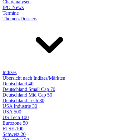
Chartanalysen
IPO-News
Termine
Themen-Dossiers
Indizes
Übersicht nach Indizes/Märkten
Deutschland 40
Deutschland Small Cap 70
Deutschland Mid Cap 50
Deutschland Tech 30
USA Industrie 30
USA 500
US Tech 100
Eurozone 50
FTSE-100
Schweiz 20
Österreich 20