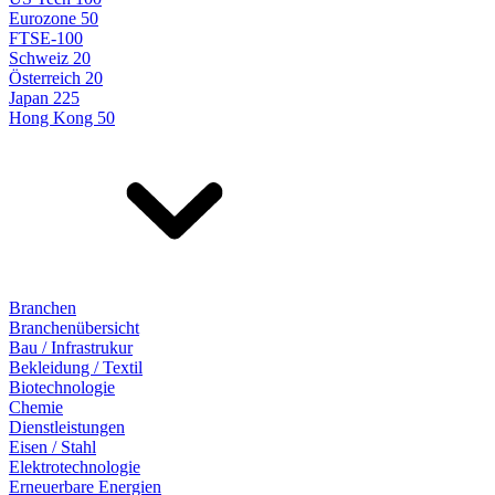
Eurozone 50
FTSE-100
Schweiz 20
Österreich 20
Japan 225
Hong Kong 50
Branchen
Branchenübersicht
Bau / Infrastrukur
Bekleidung / Textil
Biotechnologie
Chemie
Dienstleistungen
Eisen / Stahl
Elektrotechnologie
Erneuerbare Energien