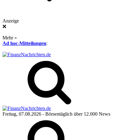
Anzeige
❌
Mehr »
Ad hoc-Mitteilungen
:
Freitag, 07.08.2026
- Börsentäglich über 12.000 News