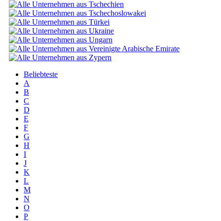
Beliebteste
A
B
C
D
E
F
G
H
I
J
K
L
M
N
O
P