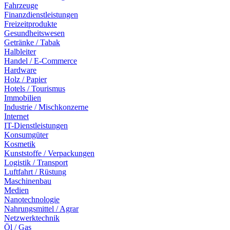
Fahrzeuge
Finanzdienstleistungen
Freizeitprodukte
Gesundheitswesen
Getränke / Tabak
Halbleiter
Handel / E-Commerce
Hardware
Holz / Papier
Hotels / Tourismus
Immobilien
Industrie / Mischkonzerne
Internet
IT-Dienstleistungen
Konsumgüter
Kosmetik
Kunststoffe / Verpackungen
Logistik / Transport
Luftfahrt / Rüstung
Maschinenbau
Medien
Nanotechnologie
Nahrungsmittel / Agrar
Netzwerktechnik
Öl / Gas