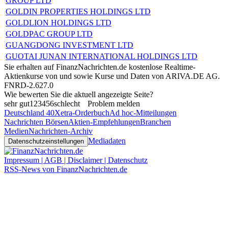
GROUP LTD
GOLDIN PROPERTIES HOLDINGS LTD
GOLDLION HOLDINGS LTD
GOLDPAC GROUP LTD
GUANGDONG INVESTMENT LTD
GUOTAI JUNAN INTERNATIONAL HOLDINGS LTD
Sie erhalten auf FinanzNachrichten.de kostenlose Realtime-
Aktienkurse von
und
sowie Kurse und Daten von
ARIVA.DE AG
.
FNRD-2.627.0
Wie bewerten Sie die aktuell angezeigte Seite?
sehr gut
1
2
3
4
5
6
schlecht
Problem melden
Deutschland 40
Xetra-Orderbuch
Ad hoc-Mitteilungen
Nachrichten Börsen
Aktien-Empfehlungen
Branchen
Medien
Nachrichten-Archiv
Mediadaten
Datenschutzeinstellungen
Impressum | AGB | Disclaimer | Datenschutz
RSS-News von FinanzNachrichten.de