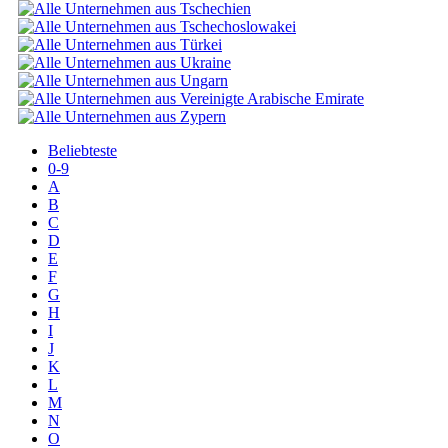
Beliebteste
0-9
A
B
C
D
E
F
G
H
I
J
K
L
M
N
O