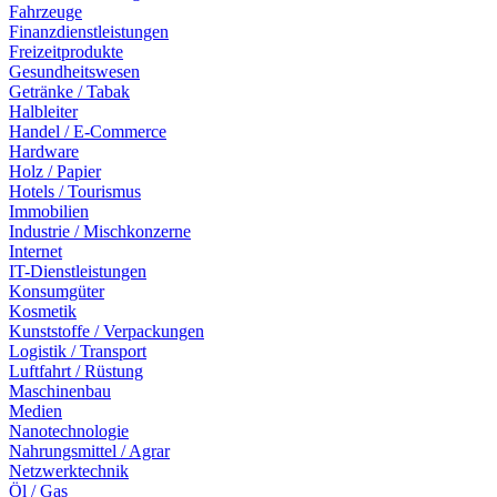
Fahrzeuge
Finanzdienstleistungen
Freizeitprodukte
Gesundheitswesen
Getränke / Tabak
Halbleiter
Handel / E-Commerce
Hardware
Holz / Papier
Hotels / Tourismus
Immobilien
Industrie / Mischkonzerne
Internet
IT-Dienstleistungen
Konsumgüter
Kosmetik
Kunststoffe / Verpackungen
Logistik / Transport
Luftfahrt / Rüstung
Maschinenbau
Medien
Nanotechnologie
Nahrungsmittel / Agrar
Netzwerktechnik
Öl / Gas