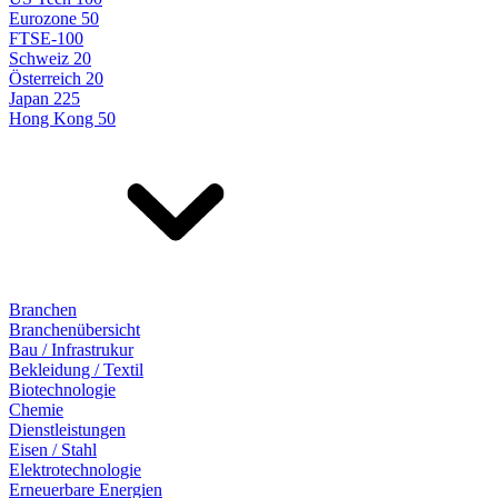
Eurozone 50
FTSE-100
Schweiz 20
Österreich 20
Japan 225
Hong Kong 50
Branchen
Branchenübersicht
Bau / Infrastrukur
Bekleidung / Textil
Biotechnologie
Chemie
Dienstleistungen
Eisen / Stahl
Elektrotechnologie
Erneuerbare Energien