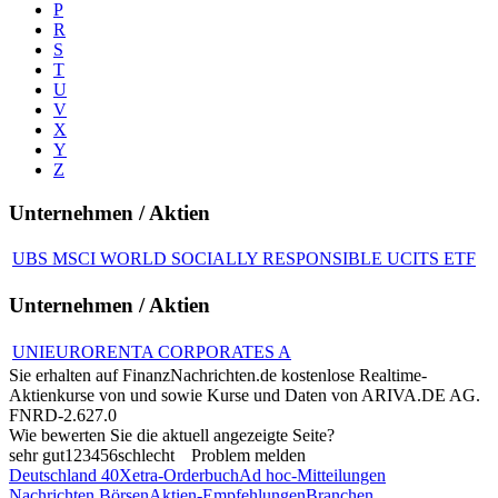
P
R
S
T
U
V
X
Y
Z
Unternehmen / Aktien
UBS MSCI WORLD SOCIALLY RESPONSIBLE UCITS ETF
Unternehmen / Aktien
UNIEURORENTA CORPORATES A
Sie erhalten auf FinanzNachrichten.de kostenlose Realtime-
Aktienkurse von
und
sowie Kurse und Daten von
ARIVA.DE AG
.
FNRD-2.627.0
Wie bewerten Sie die aktuell angezeigte Seite?
sehr gut
1
2
3
4
5
6
schlecht
Problem melden
Deutschland 40
Xetra-Orderbuch
Ad hoc-Mitteilungen
Nachrichten Börsen
Aktien-Empfehlungen
Branchen