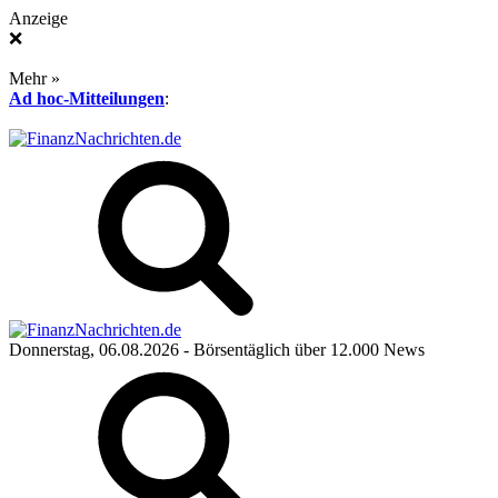
Anzeige
❌
Mehr »
Ad hoc-Mitteilungen
:
Donnerstag, 06.08.2026
- Börsentäglich über 12.000 News