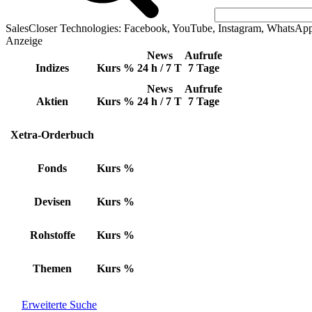
SalesCloser Technologies: Facebook, YouTube, Instagram, WhatsAp
Anzeige
News
Aufrufe
Indizes
Kurs
%
24 h / 7 T
7 Tage
News
Aufrufe
Aktien
Kurs
%
24 h / 7 T
7 Tage
Xetra-Orderbuch
Fonds
Kurs
%
Devisen
Kurs
%
Rohstoffe
Kurs
%
Themen
Kurs
%
Erweiterte Suche