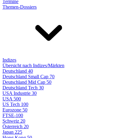
Termine
Themen-Dossiers
Indizes
Übersicht nach Indizes/Märkten
Deutschland 40
Deutschland Small Cap 70
Deutschland Mid Cap 50
Deutschland Tech 30
USA Industrie 30
USA 500
US Tech 100
Eurozone 50
FTSE-100
Schweiz 20
Österreich 20
Japan 225
Hong Kong 50