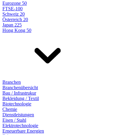
Eurozone 50
FTSE-100
Schweiz 20
Österreich 20
Japan 225
Hong Kong 50
Branchen
Branchenübersicht
Bau / Infrastrukur
Bekleidung / Textil
Biotechnologie
Chemie
Dienstleistungen
Eisen / Stahl
Elektrotechnologie
Erneuerbare Energien