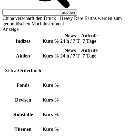
China verschärft den Druck - Heavy Rare Earths werden zum
geopolitischen Machtinstrument
Anzeige
News
Aufrufe
Indizes
Kurs
%
24 h / 7 T
7 Tage
News
Aufrufe
Aktien
Kurs
%
24 h / 7 T
7 Tage
Xetra-Orderbuch
Fonds
Kurs
%
Devisen
Kurs
%
Rohstoffe
Kurs
%
Themen
Kurs
%