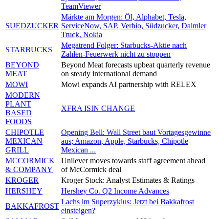
TeamViewer
Märkte am Morgen: Öl, Alphabet, Tesla,
SUEDZUCKER
ServiceNow, SAP, Verbio, Südzucker, Daimler
Truck, Nokia
Megatrend Folger: Starbucks-Aktie nach
STARBUCKS
Zahlen-Feuerwerk nicht zu stoppen
BEYOND
Beyond Meat forecasts upbeat quarterly revenue
MEAT
on steady international demand
MOWI
Mowi expands AI partnership with RELEX
MODERN
PLANT
XFRA ISIN CHANGE
BASED
FOODS
CHIPOTLE
Opening Bell: Wall Street baut Vortagesgewinne
MEXICAN
aus; Amazon, Apple, Starbucks, Chipotle
GRILL
Mexican ...
MCCORMICK
Unilever moves towards staff agreement ahead
& COMPANY
of McCormick deal
KROGER
Kroger Stock: Analyst Estimates & Ratings
HERSHEY
Hershey Co. Q2 Income Advances
Lachs im Superzyklus: Jetzt bei Bakkafrost
BAKKAFROST
einsteigen?