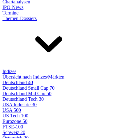
Chartanalysen
IPO-News
Termine
Themen-Dossiers
Indizes
Übersicht nach Indizes/Märkten
Deutschland 40
Deutschland Small Cap 70
Deutschland Mid Cap 50
Deutschland Tech 30
USA Industrie 30
USA 500
US Tech 100
Eurozone 50
FTSE-100
Schweiz 20
Österreich 20