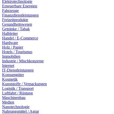
Elektrotechnologie
Erneuerbare Energien
Fahrzeuge
Finanzdienstleistungen
Freizeitprodukte
Gesundheitswesen
Getränke / Tabak
Halbleiter
Handel / E-Commerce
Hardware
Holz / Papier
Hotels / Tourismus
Immobilien
Industrie / Mischkonzerne
Internet
IT-Dienstleistungen
Konsumgüter
Kosmetik
Kunststoffe / Verpackungen
Logistik / Transport
Luftfahrt / Rüstung
Maschinenbau
Medien
Nanotechnologie
Nahrungsmittel / Agrar