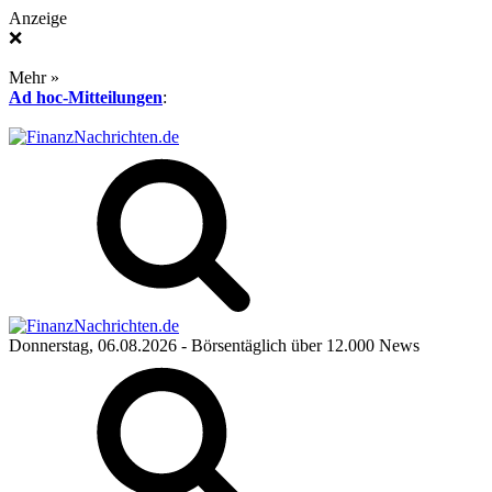
Anzeige
❌
Mehr »
Ad hoc-Mitteilungen
:
Donnerstag, 06.08.2026
- Börsentäglich über 12.000 News