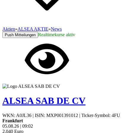
Aktien
»
ALSEA AKTIE
»
News
Realtimekurse aktiv
Push Mitteilungen
ALSEA SAB DE CV
WKN: A0JL36
|
ISIN: MXP001391012
|
Ticker-Symbol: 4FU
Frankfurt
05.08.26
|
09:02
2,040
Euro