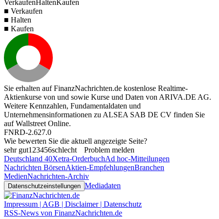
Verkaufen
Halten
Kaufen
■ Verkaufen
■ Halten
■ Kaufen
Sie erhalten auf FinanzNachrichten.de kostenlose Realtime-
Aktienkurse von
und
sowie Kurse und Daten von
ARIVA.DE AG
.
Weitere Kennzahlen, Fundamentaldaten und
Unternehmensinformationen zu ALSEA SAB DE CV finden Sie
auf
Wallstreet Online
.
FNRD-2.627.0
Wie bewerten Sie die aktuell angezeigte Seite?
sehr gut
1
2
3
4
5
6
schlecht
Problem melden
Deutschland 40
Xetra-Orderbuch
Ad hoc-Mitteilungen
Nachrichten Börsen
Aktien-Empfehlungen
Branchen
Medien
Nachrichten-Archiv
Mediadaten
Datenschutzeinstellungen
Impressum | AGB | Disclaimer | Datenschutz
RSS-News von FinanzNachrichten.de