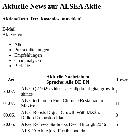
Aktuelle News zur ALSEA Aktie
Aktienalarm. Jetzt kostenlos anmelden!
E-Mail
Aktivieren
Alle
Pressemitteilungen
Empfehlungen
Chartanalysen
Berichte
Aktuelle Nachrichten
Zeit
Leser
Sprache:
Alle
DE
EN
Alsea
Q2 2026 slides: sales dip but digital growth
23.07.
1
shines
Alsea
to Launch First Chipotle Restaurant in
01.07.
11
Mexico
Alsea
Boosts Digital Growth With MX$5.5
09.06.
3
Billion Expansion Plan
20.05.
Alsea
Renews Starbucks Deal Through 2046
5
ALSEA
Aktie jetzt für 0€ handeln