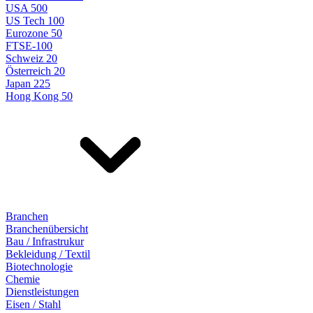
USA 500
US Tech 100
Eurozone 50
FTSE-100
Schweiz 20
Österreich 20
Japan 225
Hong Kong 50
Branchen
Branchenübersicht
Bau / Infrastrukur
Bekleidung / Textil
Biotechnologie
Chemie
Dienstleistungen
Eisen / Stahl