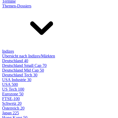
Termine
Themen-Dossiers
Indizes
Übersicht nach Indizes/Märkten
Deutschland 40
Deutschland Small Cap 70
Deutschland Mid Cap 50
Deutschland Tech 30
USA Industrie 30
USA 500
US Tech 100
Eurozone 50
FTSE-100
Schweiz 20
Österreich 20
Japan 225
Hong Kong 50