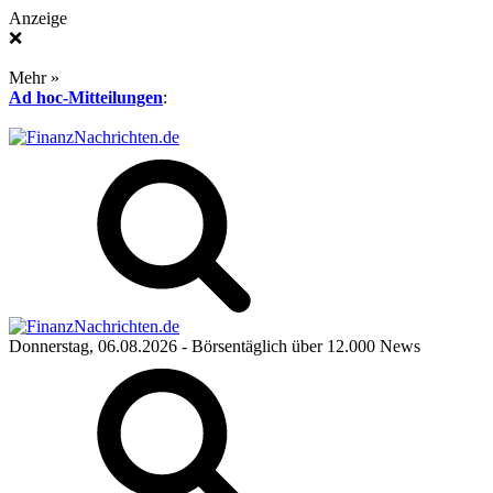
Anzeige
❌
Mehr »
Ad hoc-Mitteilungen
:
Donnerstag, 06.08.2026
- Börsentäglich über 12.000 News