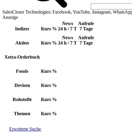
SalesCloser Technologies: Facebook, YouTube, Instagram, WhatsAp
Anzeige
News
Aufrufe
Indizes
Kurs
%
24 h / 7 T
7 Tage
News
Aufrufe
Aktien
Kurs
%
24 h / 7 T
7 Tage
Xetra-Orderbuch
Fonds
Kurs
%
Devisen
Kurs
%
Rohstoffe
Kurs
%
Themen
Kurs
%
Erweiterte Suche