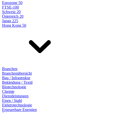
Eurozone 50
FTSE-100
Schweiz 20
Österreich 20
Japan 225
Hong Kong 50
Branchen
Branchenübersicht
Bau / Infrastrukur
Bekleidung / Textil
Biotechnologie
Chemie
Dienstleistungen
Eisen / Stahl
Elektrotechnologie
Erneuerbare Energien