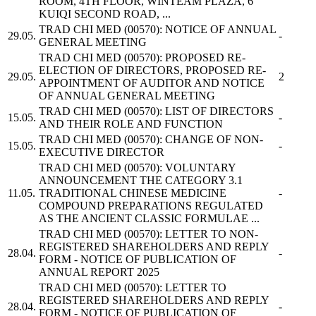
ROOM, 4TH FLOOR, WINTEAM PLAZA, 6
KUIQI SECOND ROAD, ...
TRAD CHI MED
(00570): NOTICE OF ANNUAL
29.05.
-
GENERAL MEETING
TRAD CHI MED
(00570): PROPOSED RE-
ELECTION OF DIRECTORS, PROPOSED RE-
29.05.
2
APPOINTMENT OF AUDITOR AND NOTICE
OF ANNUAL GENERAL MEETING
TRAD CHI MED
(00570): LIST OF DIRECTORS
15.05.
-
AND THEIR ROLE AND FUNCTION
TRAD CHI MED
(00570): CHANGE OF NON-
15.05.
-
EXECUTIVE DIRECTOR
TRAD CHI MED
(00570): VOLUNTARY
ANNOUNCEMENT THE CATEGORY 3.1
11.05.
TRADITIONAL CHINESE MEDICINE
-
COMPOUND PREPARATIONS REGULATED
AS THE ANCIENT CLASSIC FORMULAE ...
TRAD CHI MED
(00570): LETTER TO NON-
REGISTERED SHAREHOLDERS AND REPLY
28.04.
-
FORM - NOTICE OF PUBLICATION OF
ANNUAL REPORT 2025
TRAD CHI MED
(00570): LETTER TO
REGISTERED SHAREHOLDERS AND REPLY
28.04.
-
FORM - NOTICE OF PUBLICATION OF