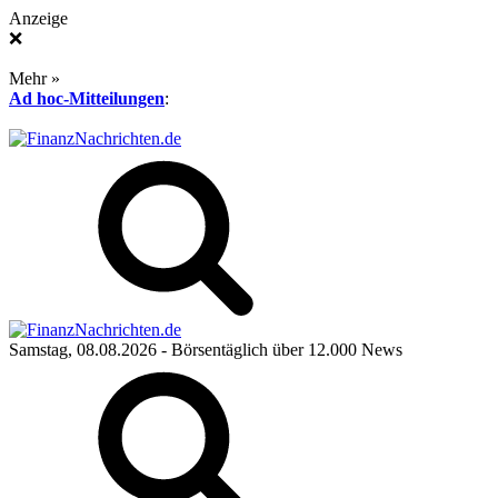
Anzeige
❌
Mehr »
Ad hoc-Mitteilungen
:
Samstag, 08.08.2026
- Börsentäglich über 12.000 News