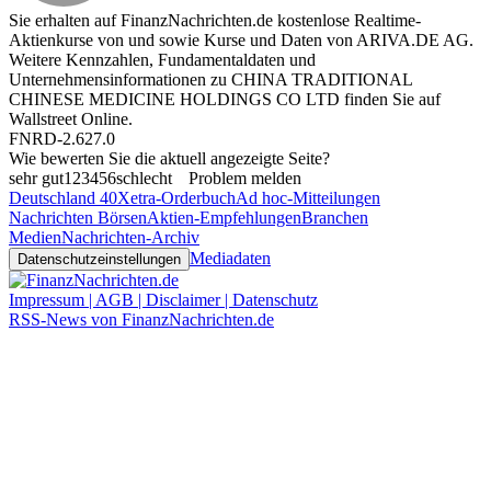
Sie erhalten auf FinanzNachrichten.de kostenlose Realtime-
Aktienkurse von
und
sowie Kurse und Daten von
ARIVA.DE AG
.
Weitere Kennzahlen, Fundamentaldaten und
Unternehmensinformationen zu CHINA TRADITIONAL
CHINESE MEDICINE HOLDINGS CO LTD finden Sie auf
Wallstreet Online
.
FNRD-2.627.0
Wie bewerten Sie die aktuell angezeigte Seite?
sehr gut
1
2
3
4
5
6
schlecht
Problem melden
Deutschland 40
Xetra-Orderbuch
Ad hoc-Mitteilungen
Nachrichten Börsen
Aktien-Empfehlungen
Branchen
Medien
Nachrichten-Archiv
Mediadaten
Datenschutzeinstellungen
Impressum | AGB | Disclaimer | Datenschutz
RSS-News von FinanzNachrichten.de