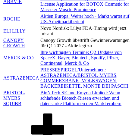
ABBVIE
License Application for BOTOX Cosmetic for
Masseter Muscle Prominence
Aktien Europa: Weiter hoch - Markt wartet auf
ROCHE
US-Arbeitmarktbericht
Novo Nordisk: Lillys FDA-Timing wird jetzt
ELI LILLY
brisant
CANOPY
Canopy Growth übertrifft Gewinnerwartungen
GROWTH
für Q1 2027 - Aktie legt zu
Ihre wichtigsten Termine: Q2-Updates von
MERCK & CO
SpaceX, Bayer, Biontech, Spotify, Pfizer,
Continental, Merck & Co
PRESSESPIEGEL/Unternehmen:
ASTRAZENECA/BRISTOL-MYERS,
ASTRAZENECA
COMMERZBANK, VOLKSWAGEN,
BÄCKEREIKETTE, MONTE DEI PASCHI
BRISTOL-
BioNTech SE und Emyria Limited: Wenn
MYERS
schlafende Biotech-Riesen erwachen und
SQUIBB
datenstarke Plattformen den Markt erobern