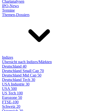
Chartanalysen
IPO-News
Termine
Themen-Dossiers
Indizes
Übersicht nach Indizes/Märkten
Deutschland 40
Deutschland Small Cap 70
Deutschland Mid Cap 50
Deutschland Tech 30
USA Industrie 30
USA 500
US Tech 100
Eurozone 50
FTSE-100
Schweiz 20
Österreich 20