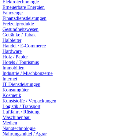
Elektrotechnologie
Erneuerbare Energien
Fahrzeuge
Finanzdienstleistungen
Freizeitprodukte
Gesundheitswesen
Getränke / Tabak
Halbleiter
Handel / E-Commerce
Hardware
Holz / Papier
Hotels / Tourismus
Immobilien
Industrie / Mischkonzerne
Internet
IT-Dienstleistungen
Konsumgüter
Kosmetik
Kunststoffe / Verpackungen
Logistik / Transport
Luftfahrt / Rüstung
Maschinenbau
Medien
Nanotechnologie
Nahrungsmittel / Agrar