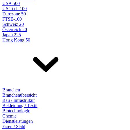
USA 500
US Tech 100
Eurozone 50
FTSE-100
Schweiz 20
Österreich 20
Japan 225
Hong Kong 50
Branchen
Branchenübersicht
Bau / Infrastrukur
Bekleidung / Textil
Biotechnologie
Chemie
Dienstleistungen
Eisen / Stahl