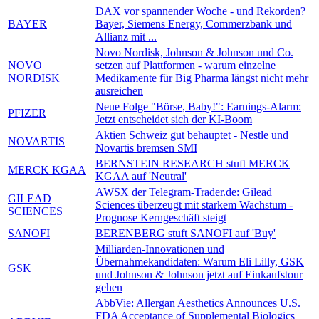
DAX vor spannender Woche - und Rekorden?
BAYER
Bayer, Siemens Energy, Commerzbank und
Allianz mit ...
Novo Nordisk, Johnson & Johnson und Co.
NOVO
setzen auf Plattformen - warum einzelne
NORDISK
Medikamente für Big Pharma längst nicht mehr
ausreichen
Neue Folge "Börse, Baby!": Earnings-Alarm:
PFIZER
Jetzt entscheidet sich der KI-Boom
Aktien Schweiz gut behauptet - Nestle und
NOVARTIS
Novartis bremsen SMI
BERNSTEIN RESEARCH stuft MERCK
MERCK KGAA
KGAA auf 'Neutral'
AWSX der Telegram-Trader.de: Gilead
GILEAD
Sciences überzeugt mit starkem Wachstum -
SCIENCES
Prognose Kerngeschäft steigt
SANOFI
BERENBERG stuft SANOFI auf 'Buy'
Milliarden-Innovationen und
Übernahmekandidaten: Warum Eli Lilly, GSK
GSK
und Johnson & Johnson jetzt auf Einkaufstour
gehen
AbbVie: Allergan Aesthetics Announces U.S.
FDA Acceptance of Supplemental Biologics