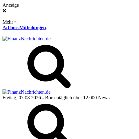
Anzeige
❌
Mehr »
Ad hoc-Mitteilungen
:
Freitag, 07.08.2026
- Börsentäglich über 12.000 News