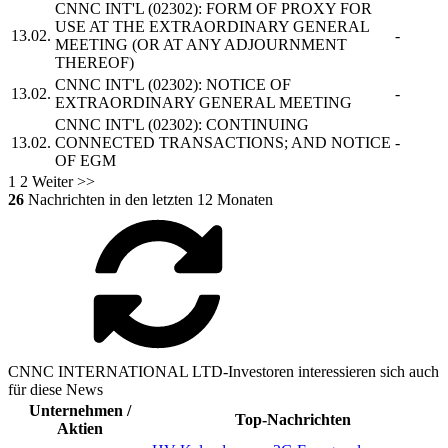
CNNC INT'L
(02302): FORM OF PROXY FOR
USE AT THE EXTRAORDINARY GENERAL
13.02.
-
MEETING (OR AT ANY ADJOURNMENT
THEREOF)
CNNC INT'L
(02302): NOTICE OF
13.02.
-
EXTRAORDINARY GENERAL MEETING
CNNC INT'L
(02302): CONTINUING
13.02.
CONNECTED TRANSACTIONS; AND NOTICE
-
OF EGM
1
2
Weiter >>
26
Nachrichten in den letzten 12 Monaten
CNNC INTERNATIONAL LTD-Investoren interessieren sich auch
für diese News
Unternehmen /
Top-Nachrichten
Aktien