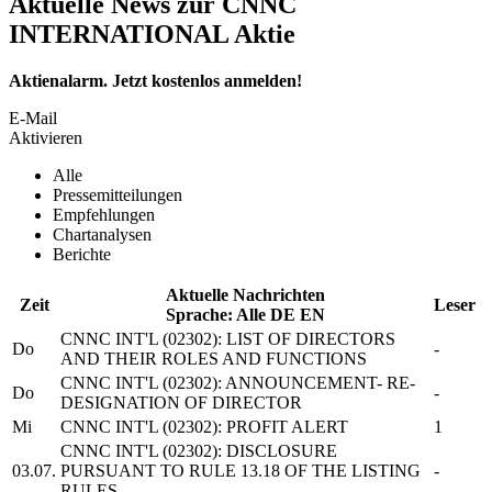
Aktuelle News zur CNNC
INTERNATIONAL Aktie
Aktienalarm. Jetzt kostenlos anmelden!
E-Mail
Aktivieren
Alle
Pressemitteilungen
Empfehlungen
Chartanalysen
Berichte
Aktuelle Nachrichten
Zeit
Leser
Sprache:
Alle
DE
EN
CNNC INT'L
(02302): LIST OF DIRECTORS
Do
-
AND THEIR ROLES AND FUNCTIONS
CNNC INT'L
(02302): ANNOUNCEMENT- RE-
Do
-
DESIGNATION OF DIRECTOR
Mi
CNNC INT'L
(02302): PROFIT ALERT
1
CNNC INT'L
(02302): DISCLOSURE
03.07.
PURSUANT TO RULE 13.18 OF THE LISTING
-
RULES