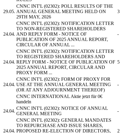
CNNC INT'L
(02302): POLL RESULTS OF THE
29.05.
ANNUAL GENERAL MEETING HELD ON
3
29TH MAY, 2026
CNNC INT'L
(02302): NOTIFICATION LETTER
TO NON-REGISTERED SHAREHOLDERS
24.04.
AND REPLY FORM - NOTICE OF
-
PUBLICATION OF 2025 ANNUAL REPORT,
CIRCULAR OF ANNUAL ...
CNNC INT'L
(02302): NOTIFICATION LETTER
TO REGISTERED SHAREHOLDERS AND
24.04.
REPLY FORM - NOTICE OF PUBLICATION OF
5
2025 ANNUAL REPORT, CIRCULAR AND
PROXY FORM ...
CNNC INT'L
(02302): FORM OF PROXY FOR
24.04.
USE AT THE ANNUAL GENERAL MEETING
-
(OR AT ANY ADJOURNMENT THEREOF)
CNNC INTERNATIONAL
Aktie jetzt für 0€
handeln
CNNC INT'L
(02302): NOTICE OF ANNUAL
24.04.
-
GENERAL MEETING
CNNC INT'L
(02302): GENERAL MANDATES
TO REPURCHASE AND ISSUE SHARES,
24.04.
PROPOSED RE-ELECTION OF DIRECTORS,
2