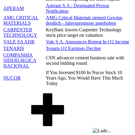
Aperam S.A.: Designated Person
APERAM
Notification
AMG CRITICAL
AMG Critical Materials steigert Gewinn
MATERIALS
deutlich - Jahresprognose angehoben
CARPENTER
KeyBanc lowers Carpenter Technology
TECHNOLOGY
stock price target on valuation
VALE SA ADR
Vale S.A. Announces Retreat In Q2 Income
TENARIS
Tenaris Q2 Earnings Decline
COMPANHIA
CSN advances cement business sale with
SIDERURGICA
second bidding round
NACIONAL
If You Invested $100 In Nucor Stock 10
NUCOR
Years Ago, You Would Have This Much
Today