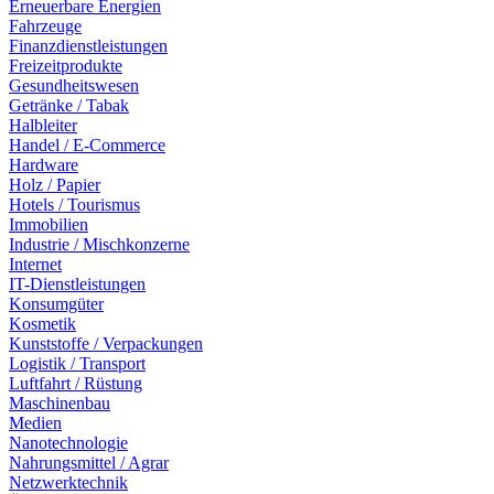
Erneuerbare Energien
Fahrzeuge
Finanzdienstleistungen
Freizeitprodukte
Gesundheitswesen
Getränke / Tabak
Halbleiter
Handel / E-Commerce
Hardware
Holz / Papier
Hotels / Tourismus
Immobilien
Industrie / Mischkonzerne
Internet
IT-Dienstleistungen
Konsumgüter
Kosmetik
Kunststoffe / Verpackungen
Logistik / Transport
Luftfahrt / Rüstung
Maschinenbau
Medien
Nanotechnologie
Nahrungsmittel / Agrar
Netzwerktechnik