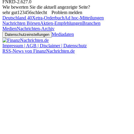
FNRD-2.627.0
Wie bewerten Sie die aktuell angezeigte Seite?
sehr gut
1
2
3
4
5
6
schlecht
Problem melden
Deutschland 40
Xetra-Orderbuch
Ad hoc-Mitteilungen
Nachrichten Börsen
Aktien-Empfehlungen
Branchen
Medien
Nachrichten-Archiv
Mediadaten
Datenschutzeinstellungen
Impressum | AGB | Disclaimer | Datenschutz
RSS-News von FinanzNachrichten.de