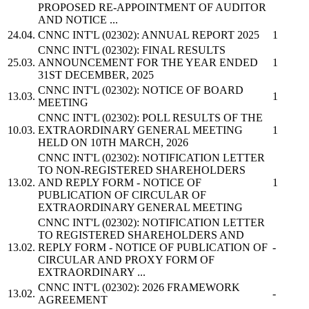
PROPOSED RE-APPOINTMENT OF AUDITOR
AND NOTICE ...
24.04.
CNNC INT'L
(02302): ANNUAL REPORT 2025
1
CNNC INT'L
(02302): FINAL RESULTS
25.03.
ANNOUNCEMENT FOR THE YEAR ENDED
1
31ST DECEMBER, 2025
CNNC INT'L
(02302): NOTICE OF BOARD
13.03.
1
MEETING
CNNC INT'L
(02302): POLL RESULTS OF THE
10.03.
EXTRAORDINARY GENERAL MEETING
1
HELD ON 10TH MARCH, 2026
CNNC INT'L
(02302): NOTIFICATION LETTER
TO NON-REGISTERED SHAREHOLDERS
13.02.
AND REPLY FORM - NOTICE OF
1
PUBLICATION OF CIRCULAR OF
EXTRAORDINARY GENERAL MEETING
CNNC INT'L
(02302): NOTIFICATION LETTER
TO REGISTERED SHAREHOLDERS AND
13.02.
REPLY FORM - NOTICE OF PUBLICATION OF
-
CIRCULAR AND PROXY FORM OF
EXTRAORDINARY ...
CNNC INT'L
(02302): 2026 FRAMEWORK
13.02.
-
AGREEMENT