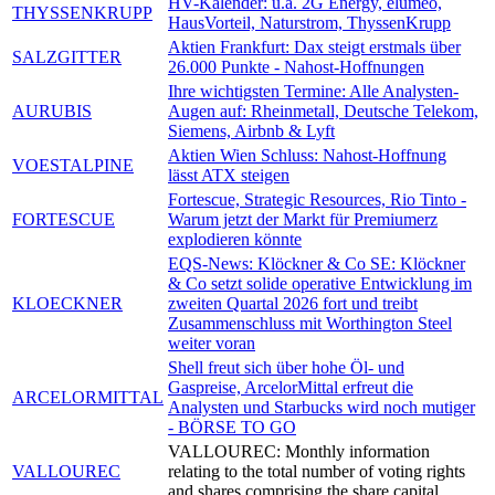
HV-Kalender: u.a. 2G Energy, elumeo,
THYSSENKRUPP
HausVorteil, Naturstrom, ThyssenKrupp
Aktien Frankfurt: Dax steigt erstmals über
SALZGITTER
26.000 Punkte - Nahost-Hoffnungen
Ihre wichtigsten Termine: Alle Analysten-
AURUBIS
Augen auf: Rheinmetall, Deutsche Telekom,
Siemens, Airbnb & Lyft
Aktien Wien Schluss: Nahost-Hoffnung
VOESTALPINE
lässt ATX steigen
Fortescue, Strategic Resources, Rio Tinto -
FORTESCUE
Warum jetzt der Markt für Premiumerz
explodieren könnte
EQS-News: Klöckner & Co SE: Klöckner
& Co setzt solide operative Entwicklung im
KLOECKNER
zweiten Quartal 2026 fort und treibt
Zusammenschluss mit Worthington Steel
weiter voran
Shell freut sich über hohe Öl- und
Gaspreise, ArcelorMittal erfreut die
ARCELORMITTAL
Analysten und Starbucks wird noch mutiger
- BÖRSE TO GO
VALLOUREC: Monthly information
VALLOUREC
relating to the total number of voting rights
and shares comprising the share capital