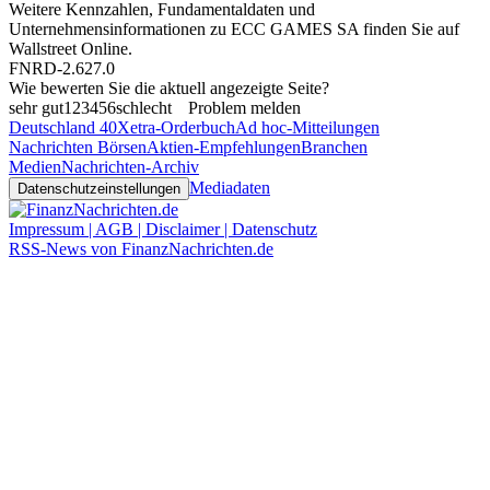
Weitere Kennzahlen, Fundamentaldaten und
Unternehmensinformationen zu ECC GAMES SA finden Sie auf
Wallstreet Online
.
FNRD-2.627.0
Wie bewerten Sie die aktuell angezeigte Seite?
sehr gut
1
2
3
4
5
6
schlecht
Problem melden
Deutschland 40
Xetra-Orderbuch
Ad hoc-Mitteilungen
Nachrichten Börsen
Aktien-Empfehlungen
Branchen
Medien
Nachrichten-Archiv
Mediadaten
Datenschutzeinstellungen
Impressum | AGB | Disclaimer | Datenschutz
RSS-News von FinanzNachrichten.de