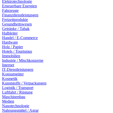
Elektrotechnologie
Erneuerbare Energien
Fahrzeuge
Finanzdienstleistungen
Freizeitprodukte
Gesundheitswesen
Getränke / Tabak
Halbleiter
Handel / E-Commerce
Hardware
Holz / Papier
Hotels / Tourismus
Immobilien
Industrie / Mischkonzerne
Internet
IT-Dienstleistungen
Konsumgüter
Kosmetik
Kunststoffe / Verpackungen
Logistik / Transport
Luftfahrt / Rüstung
Maschinenbau
Medien
Nanotechnologie
Nahrungsmittel / Agrar