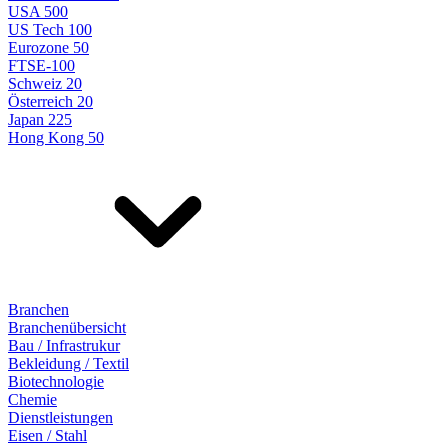
USA 500
US Tech 100
Eurozone 50
FTSE-100
Schweiz 20
Österreich 20
Japan 225
Hong Kong 50
Branchen
Branchenübersicht
Bau / Infrastrukur
Bekleidung / Textil
Biotechnologie
Chemie
Dienstleistungen
Eisen / Stahl