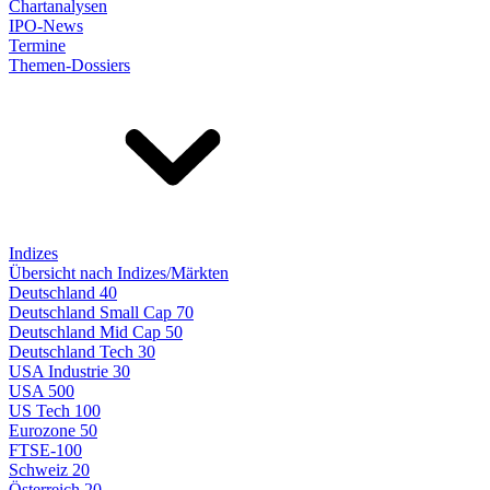
Chartanalysen
IPO-News
Termine
Themen-Dossiers
Indizes
Übersicht nach Indizes/Märkten
Deutschland 40
Deutschland Small Cap 70
Deutschland Mid Cap 50
Deutschland Tech 30
USA Industrie 30
USA 500
US Tech 100
Eurozone 50
FTSE-100
Schweiz 20
Österreich 20