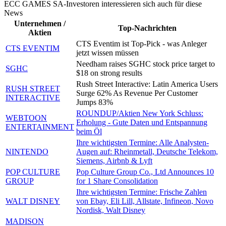
ECC GAMES SA-Investoren interessieren sich auch für diese
News
Unternehmen /
Top-Nachrichten
Aktien
CTS Eventim ist Top-Pick - was Anleger
CTS EVENTIM
jetzt wissen müssen
Needham raises SGHC stock price target to
SGHC
$18 on strong results
Rush Street Interactive: Latin America Users
RUSH STREET
Surge 62% As Revenue Per Customer
INTERACTIVE
Jumps 83%
ROUNDUP/Aktien New York Schluss:
WEBTOON
Erholung - Gute Daten und Entspannung
ENTERTAINMENT
beim Öl
Ihre wichtigsten Termine: Alle Analysten-
NINTENDO
Augen auf: Rheinmetall, Deutsche Telekom,
Siemens, Airbnb & Lyft
POP CULTURE
Pop Culture Group Co., Ltd Announces 10
GROUP
for 1 Share Consolidation
Ihre wichtigsten Termine: Frische Zahlen
WALT DISNEY
von Ebay, Eli Lill, Allstate, Infineon, Novo
Nordisk, Walt Disney
MADISON