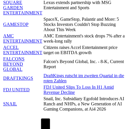
SQUARE
Lexus extends partnership with MSG
GARDEN
Entertainment and Sports
ENTERTAINMENT
SpaceX, GameStop, Palantir and More: 5
GAMESTOP
Stocks Investors Couldn't Stop Buzzing
About This Week
AMC
AMC Entertainment's stock drops 7% after a
ENTERTAINMENT
week-long rally
ACCEL
Citizens raises Accel Entertainment price
ENTERTAINMENT
target on EBITDA growth
FALCONS
Falcon's Beyond Global, Inc. - 8-K, Current
BEYOND
Report
GLOBAL
DraftKings rutscht im zweiten Quartal in die
DRAFTKINGS
roten Zahlen
FDJ United Slips To Loss In H1 Amid
FDJ UNITED
Revenue Decline
Snail, Inc. Subsidiary Egofold Introduces AI
SNAIL
Ranch and NHPs, a New Generation of AI
Gaming Companions, at Ai4 2026