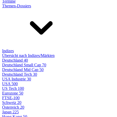
Termine
Themen-Dossiers
Indizes
Übersicht nach Indizes/Märkten
Deutschland 40
Deutschland Small Cap 70
Deutschland Mid Cap 50
Deutschland Tech 30
USA Industrie 30
USA 500
US Tech 100
Eurozone 50
FTSE-100
Schweiz 20
Österreich 20
Japan 225
Hong Kong 50