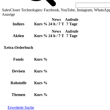
SalesCloser Technologies: Facebook, YouTube, Instagram, WhatsAp
Anzeige
News
Aufrufe
Indizes
Kurs
%
24 h / 7 T
7 Tage
News
Aufrufe
Aktien
Kurs
%
24 h / 7 T
7 Tage
Xetra-Orderbuch
Fonds
Kurs
%
Devisen
Kurs
%
Rohstoffe
Kurs
%
Themen
Kurs
%
Erweiterte Suche