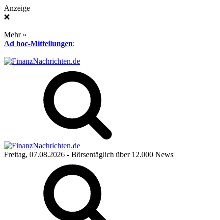
Anzeige
❌
Mehr »
Ad hoc-Mitteilungen
:
Freitag, 07.08.2026
- Börsentäglich über 12.000 News