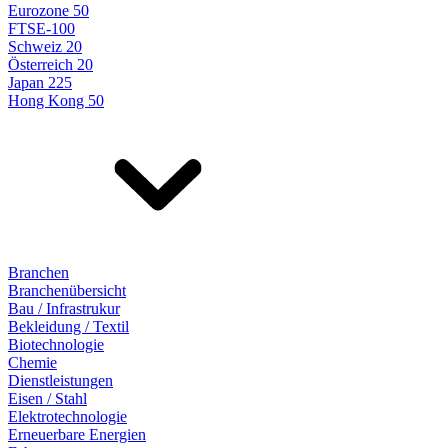
Eurozone 50
FTSE-100
Schweiz 20
Österreich 20
Japan 225
Hong Kong 50
Branchen
Branchenübersicht
Bau / Infrastrukur
Bekleidung / Textil
Biotechnologie
Chemie
Dienstleistungen
Eisen / Stahl
Elektrotechnologie
Erneuerbare Energien