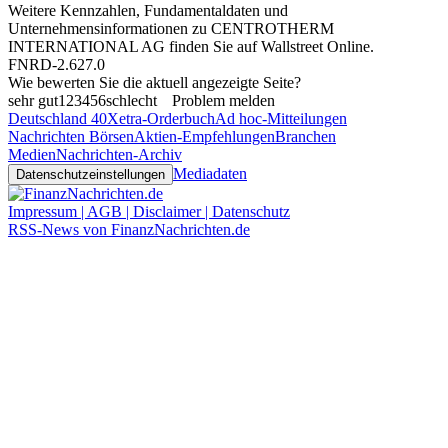
Weitere Kennzahlen, Fundamentaldaten und
Unternehmensinformationen zu CENTROTHERM
INTERNATIONAL AG finden Sie auf
Wallstreet Online
.
FNRD-2.627.0
Wie bewerten Sie die aktuell angezeigte Seite?
sehr gut
1
2
3
4
5
6
schlecht
Problem melden
Deutschland 40
Xetra-Orderbuch
Ad hoc-Mitteilungen
Nachrichten Börsen
Aktien-Empfehlungen
Branchen
Medien
Nachrichten-Archiv
Mediadaten
Datenschutzeinstellungen
Impressum | AGB | Disclaimer | Datenschutz
RSS-News von FinanzNachrichten.de