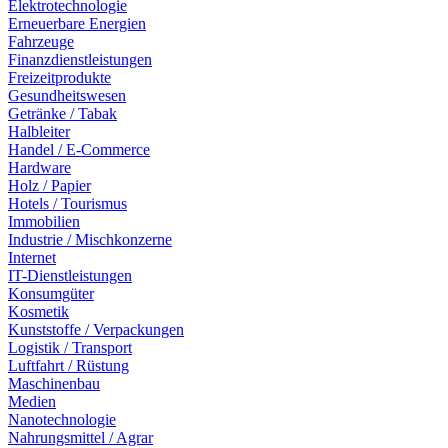
Elektrotechnologie
Erneuerbare Energien
Fahrzeuge
Finanzdienstleistungen
Freizeitprodukte
Gesundheitswesen
Getränke / Tabak
Halbleiter
Handel / E-Commerce
Hardware
Holz / Papier
Hotels / Tourismus
Immobilien
Industrie / Mischkonzerne
Internet
IT-Dienstleistungen
Konsumgüter
Kosmetik
Kunststoffe / Verpackungen
Logistik / Transport
Luftfahrt / Rüstung
Maschinenbau
Medien
Nanotechnologie
Nahrungsmittel / Agrar