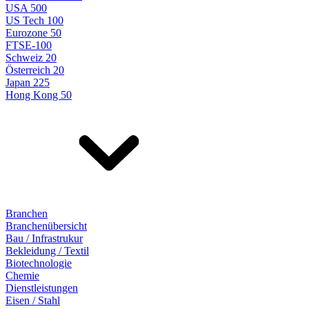
USA 500
US Tech 100
Eurozone 50
FTSE-100
Schweiz 20
Österreich 20
Japan 225
Hong Kong 50
Branchen
Branchenübersicht
Bau / Infrastrukur
Bekleidung / Textil
Biotechnologie
Chemie
Dienstleistungen
Eisen / Stahl