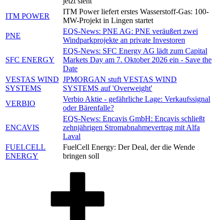
jetzt sieht
ITM Power liefert erstes Wasserstoff-Gas: 100-
ITM POWER
MW-Projekt in Lingen startet
EQS-News: PNE AG: PNE veräußert zwei
PNE
Windparkprojekte an private Investoren
EQS-News: SFC Energy AG lädt zum Capital
SFC ENERGY
Markets Day am 7. Oktober 2026 ein - Save the
Date
VESTAS WIND
JPMORGAN stuft VESTAS WIND
SYSTEMS
SYSTEMS auf 'Overweight'
Verbio Aktie - gefährliche Lage: Verkaufssignal
VERBIO
oder Bärenfalle?
EQS-News: Encavis GmbH: Encavis schließt
ENCAVIS
zehnjährigen Stromabnahmevertrag mit Alfa
Laval
FUELCELL
FuelCell Energy: Der Deal, der die Wende
ENERGY
bringen soll