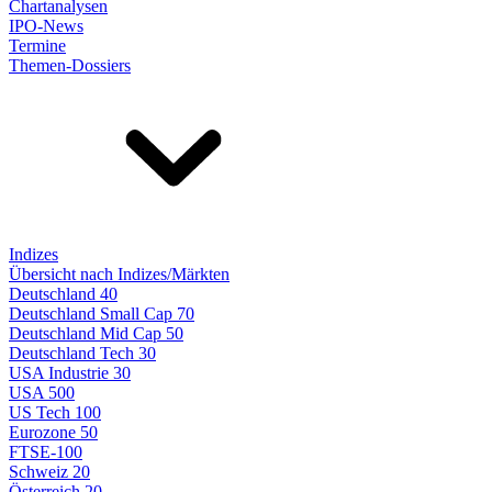
Chartanalysen
IPO-News
Termine
Themen-Dossiers
Indizes
Übersicht nach Indizes/Märkten
Deutschland 40
Deutschland Small Cap 70
Deutschland Mid Cap 50
Deutschland Tech 30
USA Industrie 30
USA 500
US Tech 100
Eurozone 50
FTSE-100
Schweiz 20
Österreich 20