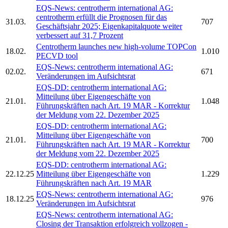
EQS-News:
centrotherm international AG:
centrotherm
erfüllt die Prognosen für das
31.03.
707
Geschäftsjahr 2025; Eigenkapitalquote weiter
verbessert auf 31,7 Prozent
Centrotherm
launches new high-volume TOPCon
18.02.
1.010
PECVD tool
EQS-News:
centrotherm international AG:
02.02.
671
Veränderungen im Aufsichtsrat
EQS-DD:
centrotherm international AG:
Mitteilung über Eigengeschäfte von
21.01.
1.048
Führungskräften nach Art. 19 MAR - Korrektur
der Meldung vom 22. Dezember 2025
EQS-DD:
centrotherm international AG:
Mitteilung über Eigengeschäfte von
21.01.
700
Führungskräften nach Art. 19 MAR - Korrektur
der Meldung vom 22. Dezember 2025
EQS-DD:
centrotherm international AG:
22.12.25
Mitteilung über Eigengeschäfte von
1.229
Führungskräften nach Art. 19 MAR
EQS-News:
centrotherm international AG:
18.12.25
976
Veränderungen im Aufsichtsrat
EQS-News:
centrotherm international AG:
Closing der Transaktion erfolgreich vollzogen -