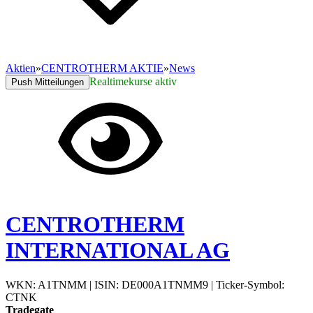
Aktien
»
CENTROTHERM AKTIE
»
News
Realtimekurse aktiv
Push Mitteilungen
CENTROTHERM
INTERNATIONAL AG
WKN: A1TNMM
|
ISIN: DE000A1TNMM9
|
Ticker-Symbol:
CTNK
Tradegate