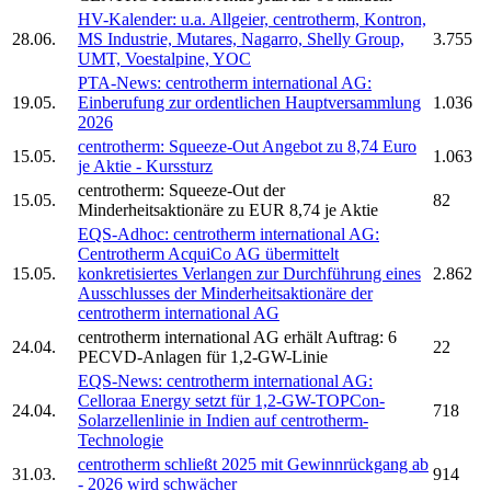
HV-Kalender: u.a. Allgeier,
centrotherm,
Kontron,
28.06.
MS Industrie, Mutares, Nagarro, Shelly Group,
3.755
UMT, Voestalpine, YOC
PTA-News:
centrotherm international AG:
19.05.
Einberufung zur ordentlichen Hauptversammlung
1.036
2026
centrotherm:
Squeeze-Out Angebot zu 8,74 Euro
15.05.
1.063
je Aktie - Kurssturz
centrotherm:
Squeeze-Out der
15.05.
82
Minderheitsaktionäre zu EUR 8,74 je Aktie
EQS-Adhoc:
centrotherm international AG:
Centrotherm
AcquiCo AG übermittelt
15.05.
konkretisiertes Verlangen zur Durchführung eines
2.862
Ausschlusses der Minderheitsaktionäre der
centrotherm international AG
centrotherm international AG
erhält Auftrag: 6
24.04.
22
PECVD-Anlagen für 1,2-GW-Linie
EQS-News:
centrotherm international AG:
Celloraa Energy setzt für 1,2-GW-TOPCon-
24.04.
718
Solarzellenlinie in Indien auf
centrotherm-
Technologie
centrotherm
schließt 2025 mit Gewinnrückgang ab
31.03.
914
- 2026 wird schwächer