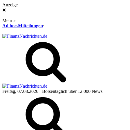
Anzeige
❌
Mehr »
Ad hoc-Mitteilungen
:
Freitag, 07.08.2026
- Börsentäglich über 12.000 News