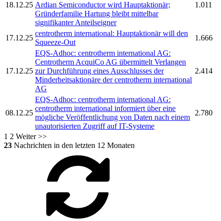
18.12.25
Ardian Semiconductor wird Hauptaktionär;
1.011
Gründerfamilie Hartung bleibt mittelbar
signifikanter Anteilseigner
centrotherm international:
Hauptaktionär will den
17.12.25
1.666
Squeeze-Out
EQS-Adhoc:
centrotherm international AG:
Centrotherm
AcquiCo AG übermittelt Verlangen
17.12.25
zur Durchführung eines Ausschlusses der
2.414
Minderheitsaktionäre der
centrotherm international
AG
EQS-Adhoc:
centrotherm international AG:
centrotherm international
informiert über eine
08.12.25
2.780
mögliche Veröffentlichung von Daten nach einem
unautorisierten Zugriff auf IT-Systeme
1
2
Weiter >>
23
Nachrichten in den letzten 12 Monaten