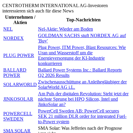
CENTROTHERM INTERNATIONAL AG-Investoren
interessieren sich auch für diese News
Unternehmen /
Top-Nachrichten
Aktien
NEL
Nel-Aktie: Wieder am Boden
GOLDMAN SACHS stuft NORDEX AG auf
NORDEX
'Buy'
Plug Power, ITM Power, Blast Resources: Wie
Uran und Wasserstoff um die
PLUG POWER
Energieversorgung der KI-Industrie
konkurrieren
BALLARD
Ballard Power Systems Inc.: Ballard Reports
POWER
Q2 2026 Results
Zwischenausschüttung an Anleihegläubiger der
SOLARWORLD
SolarWorld AG i.L.
Am Puls der digitalen Revolution: Steht jetzt der
JINKOSOLAR
nächste Sprung bei HPQ Silicon, Intel und
JinkoSolar an?
PowerCell Sweden AB: PowerCell secures
POWERCELL
SEK 21 million DLR order for integrated Fuel-
SWEDEN
to-Power system
SMA Solar: Was Jefferies nach der Prognose
SMA SOLAR