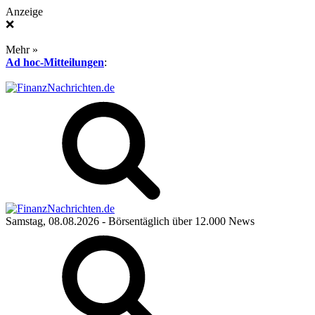
Anzeige
❌
Mehr »
Ad hoc-Mitteilungen
:
Samstag, 08.08.2026
- Börsentäglich über 12.000 News