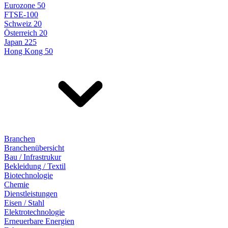
Eurozone 50
FTSE-100
Schweiz 20
Österreich 20
Japan 225
Hong Kong 50
Branchen
Branchenübersicht
Bau / Infrastrukur
Bekleidung / Textil
Biotechnologie
Chemie
Dienstleistungen
Eisen / Stahl
Elektrotechnologie
Erneuerbare Energien