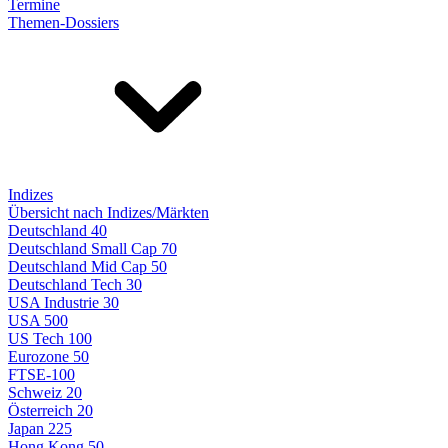
Termine
Themen-Dossiers
Indizes
Übersicht nach Indizes/Märkten
Deutschland 40
Deutschland Small Cap 70
Deutschland Mid Cap 50
Deutschland Tech 30
USA Industrie 30
USA 500
US Tech 100
Eurozone 50
FTSE-100
Schweiz 20
Österreich 20
Japan 225
Hong Kong 50