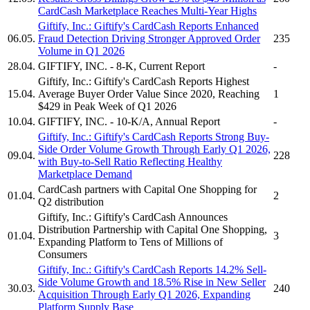
CardCash
Marketplace Reaches Multi-Year Highs
Giftify, Inc.
:
Giftify's
CardCash Reports Enhanced
06.05.
Fraud Detection Driving Stronger Approved Order
235
Volume in Q1 2026
28.04.
GIFTIFY, INC.
- 8-K, Current Report
-
Giftify, Inc.
:
Giftify's
CardCash Reports Highest
15.04.
Average Buyer Order Value Since 2020, Reaching
1
$429 in Peak Week of Q1 2026
10.04.
GIFTIFY, INC.
- 10-K/A, Annual Report
-
Giftify, Inc.
:
Giftify's
CardCash Reports Strong Buy-
Side Order Volume Growth Through Early Q1 2026,
09.04.
228
with Buy-to-Sell Ratio Reflecting Healthy
Marketplace Demand
CardCash
partners with Capital One Shopping for
01.04.
2
Q2 distribution
Giftify, Inc.
:
Giftify's
CardCash Announces
Distribution Partnership with Capital One Shopping,
01.04.
3
Expanding Platform to Tens of Millions of
Consumers
Giftify, Inc.
:
Giftify's
CardCash Reports 14.2% Sell-
Side Volume Growth and 18.5% Rise in New Seller
30.03.
240
Acquisition Through Early Q1 2026, Expanding
Platform Supply Base