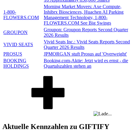
Morning Market Movers: Axe Compute,
1-800-
Inhibrx Biosciences, Huachen AI Parking
FLOWERS.COM
Management Technology, 1-800-
FLOWERS.COM See Big Swings
Groupon: Groupon Reports Second Quarter
GROUPON
2026 Results
Vivid Seats Inc.: Vivid Seats Reports Second
VIVID SEATS
Quarter 2026 Results
PROSUS
JPMORGAN stuft Prosus auf 'Overweight'
BOOKING
Booking.com-Aktie: Jetzt wird es ernst - die
HOLDINGS
Quartalszahlen stehen an
Aktuelle Kennzahlen zu GIFTIFY