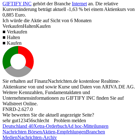
GIFTIFY INC
gehört der Branche
Internet
an. Die relative
Kursveränderung beträgt aktuell
-1,63 %
bei einem Aktienkurs von
0,885
Euro.
Ich würde die Aktie auf Sicht von 6 Monaten
Verkaufen
Halten
Kaufen
■ Verkaufen
■ Halten
■ Kaufen
Sie erhalten auf FinanzNachrichten.de kostenlose Realtime-
Aktienkurse von
und
sowie Kurse und Daten von
ARIVA.DE AG
.
Weitere Kennzahlen, Fundamentaldaten und
Unternehmensinformationen zu GIFTIFY INC finden Sie auf
Wallstreet Online
.
FNRD-2.627.0
Wie bewerten Sie die aktuell angezeigte Seite?
sehr gut
1
2
3
4
5
6
schlecht
Problem melden
Deutschland 40
Xetra-Orderbuch
Ad hoc-Mitteilungen
Nachrichten Börsen
Aktien-Empfehlungen
Branchen
Medien
Nachrichten-Archiv