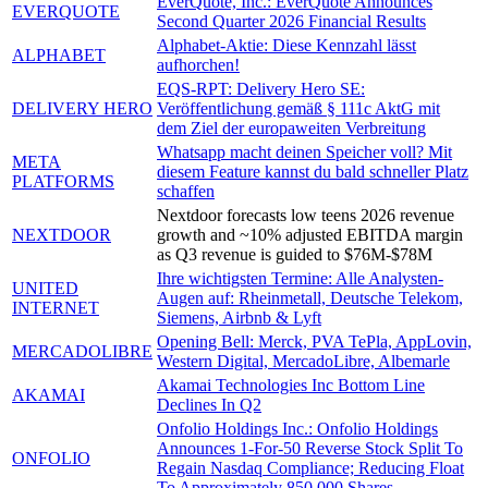
EverQuote, Inc.: EverQuote Announces
EVERQUOTE
Second Quarter 2026 Financial Results
Alphabet-Aktie: Diese Kennzahl lässt
ALPHABET
aufhorchen!
EQS-RPT: Delivery Hero SE:
DELIVERY HERO
Veröffentlichung gemäß § 111c AktG mit
dem Ziel der europaweiten Verbreitung
Whatsapp macht deinen Speicher voll? Mit
META
diesem Feature kannst du bald schneller Platz
PLATFORMS
schaffen
Nextdoor forecasts low teens 2026 revenue
NEXTDOOR
growth and ~10% adjusted EBITDA margin
as Q3 revenue is guided to $76M-$78M
Ihre wichtigsten Termine: Alle Analysten-
UNITED
Augen auf: Rheinmetall, Deutsche Telekom,
INTERNET
Siemens, Airbnb & Lyft
Opening Bell: Merck, PVA TePla, AppLovin,
MERCADOLIBRE
Western Digital, MercadoLibre, Albemarle
Akamai Technologies Inc Bottom Line
AKAMAI
Declines In Q2
Onfolio Holdings Inc.: Onfolio Holdings
Announces 1-For-50 Reverse Stock Split To
ONFOLIO
Regain Nasdaq Compliance; Reducing Float
To Approximately 850,000 Shares