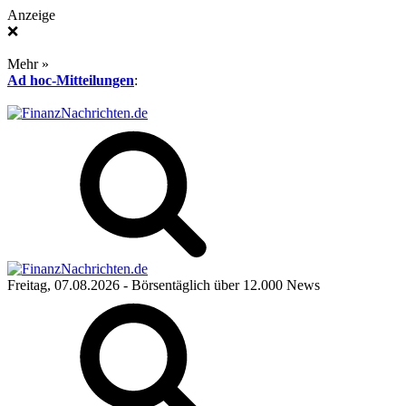
Anzeige
❌
Mehr »
Ad hoc-Mitteilungen
:
Freitag, 07.08.2026
- Börsentäglich über 12.000 News