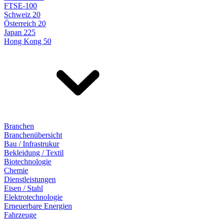
FTSE-100
Schweiz 20
Österreich 20
Japan 225
Hong Kong 50
Branchen
Branchenübersicht
Bau / Infrastrukur
Bekleidung / Textil
Biotechnologie
Chemie
Dienstleistungen
Eisen / Stahl
Elektrotechnologie
Erneuerbare Energien
Fahrzeuge