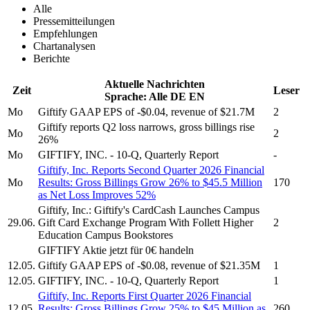
Alle
Pressemitteilungen
Empfehlungen
Chartanalysen
Berichte
Aktuelle Nachrichten
Zeit
Leser
Sprache:
Alle
DE
EN
Mo
Giftify
GAAP EPS of -$0.04, revenue of $21.7M
2
Giftify
reports Q2 loss narrows, gross billings rise
Mo
2
26%
Mo
GIFTIFY, INC.
- 10-Q, Quarterly Report
-
Giftify, Inc.
Reports Second Quarter 2026 Financial
Mo
Results: Gross Billings Grow 26% to $45.5 Million
170
as Net Loss Improves 52%
Giftify, Inc.
:
Giftify's
CardCash Launches Campus
29.06.
Gift Card Exchange Program With Follett Higher
2
Education Campus Bookstores
GIFTIFY
Aktie jetzt für 0€ handeln
12.05.
Giftify
GAAP EPS of -$0.08, revenue of $21.35M
1
12.05.
GIFTIFY, INC.
- 10-Q, Quarterly Report
1
Giftify, Inc.
Reports First Quarter 2026 Financial
12.05.
Results: Gross Billings Grow 25% to $45 Million as
260