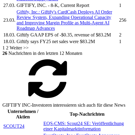
27.03.
GIFTIFY, INC.
- 8-K, Current Report
1
Giftify, Inc.
:
Giftify's
CardCash Deploys AI Order
Review System, Expanding Operational Capacity
23.03.
256
and Improving Margin Profile as Multi-Agent AI
Roadmap Advances
18.03.
Giftify
GAAP EPS of -$0.35, revenue of $83.2M
2
18.03.
Giftify
says FY25 net sales were $83.2M
1
1
2
Weiter >>
26
Nachrichten in den letzten 12 Monaten
GIFTIFY INC-Investoren interessieren sich auch für diese News
Unternehmen /
Top-Nachrichten
Aktien
EQS-CMS: Scout24 SE: Veröffentlichung
SCOUT24
einer Kapitalmarktinformation