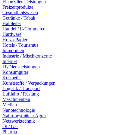
Finanzdienstleistungen
Freizeitprodukte
Gesundheitswesen
Getränke / Tabak
Halbleiter
Handel / E-Commerce
Hardware
Holz / Papier
Hotels / Tourismus
Immobilien
Industrie / Mischkonzerne
Internet
IT-Dienstleistungen
Konsumgüter
Kosmetik
Kunststoffe / Verpackungen
Logistik / Transport
Luftfahrt / Rüstung
Maschinenbau
Medien
Nanotechnologie
Nahrungsmittel / Agrar
Netzwerktechnik
Öl / Gas
Pharma