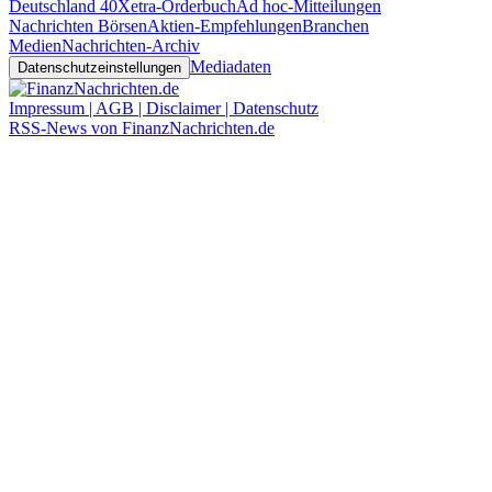
Deutschland 40
Xetra-Orderbuch
Ad hoc-Mitteilungen
Nachrichten Börsen
Aktien-Empfehlungen
Branchen
Medien
Nachrichten-Archiv
Mediadaten
Datenschutzeinstellungen
Impressum | AGB | Disclaimer | Datenschutz
RSS-News von FinanzNachrichten.de