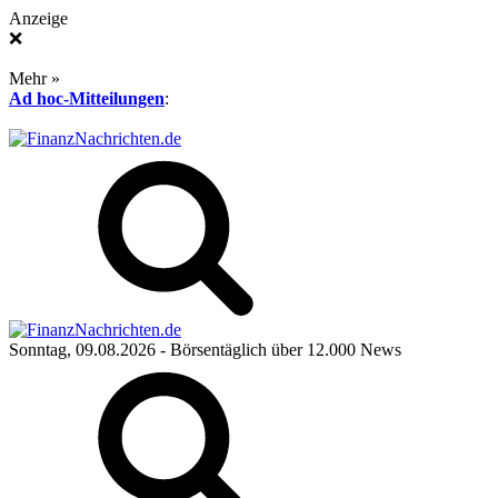
Anzeige
❌
Mehr »
Ad hoc-Mitteilungen
:
Sonntag, 09.08.2026
- Börsentäglich über 12.000 News