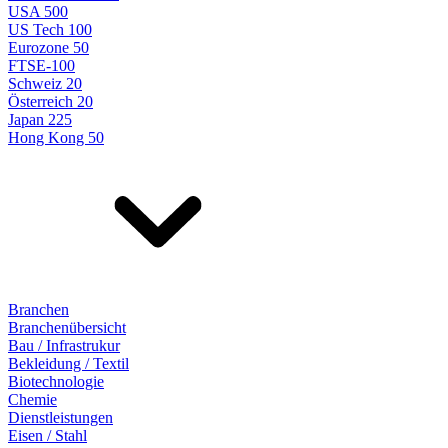
USA 500
US Tech 100
Eurozone 50
FTSE-100
Schweiz 20
Österreich 20
Japan 225
Hong Kong 50
Branchen
Branchenübersicht
Bau / Infrastrukur
Bekleidung / Textil
Biotechnologie
Chemie
Dienstleistungen
Eisen / Stahl