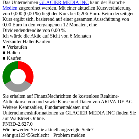
Das Unternehmen
GLACIER MEDIA INC
kann der Branche
Medien
zugeordnet werden. Mit einer aktuellen Kursveränderung
von
0,000
(
0,00 %
) liegt der Kurs bei
0,206
Euro. Beim derzeitigen
Kurs ergibt sich, basierend auf einer gesamten Ausschüttung von
0,00
Euro in den vergangenen 12 Monaten, eine
Dividendendrendite von
0,00 %
.
Ich würde die Aktie auf Sicht von 6 Monaten
Verkaufen
Halten
Kaufen
■ Verkaufen
■ Halten
■ Kaufen
Sie erhalten auf FinanzNachrichten.de kostenlose Realtime-
Aktienkurse von
und
sowie Kurse und Daten von
ARIVA.DE AG
.
Weitere Kennzahlen, Fundamentaldaten und
Unternehmensinformationen zu GLACIER MEDIA INC finden Sie
auf
Wallstreet Online
.
FNRD-2.627.0
Wie bewerten Sie die aktuell angezeigte Seite?
sehr gut
1
2
3
4
5
6
schlecht
Problem melden