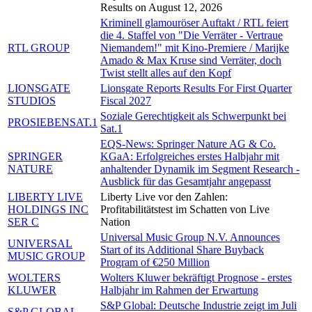
Results on August 12, 2026
Kriminell glamouröser Auftakt / RTL feiert
die 4. Staffel von "Die Verräter - Vertraue
RTL GROUP
Niemandem!" mit Kino-Premiere / Marijke
Amado & Max Kruse sind Verräter, doch
Twist stellt alles auf den Kopf
LIONSGATE
Lionsgate Reports Results For First Quarter
STUDIOS
Fiscal 2027
Soziale Gerechtigkeit als Schwerpunkt bei
PROSIEBENSAT.1
Sat.1
EQS-News: Springer Nature AG & Co.
SPRINGER
KGaA: Erfolgreiches erstes Halbjahr mit
NATURE
anhaltender Dynamik im Segment Research -
Ausblick für das Gesamtjahr angepasst
LIBERTY LIVE
Liberty Live vor den Zahlen:
HOLDINGS INC
Profitabilitätstest im Schatten von Live
SER C
Nation
Universal Music Group N.V. Announces
UNIVERSAL
Start of its Additional Share Buyback
MUSIC GROUP
Program of €250 Million
WOLTERS
Wolters Kluwer bekräftigt Prognose - erstes
KLUWER
Halbjahr im Rahmen der Erwartung
S&P Global: Deutsche Industrie zeigt im Juli
S&P GLOBAL