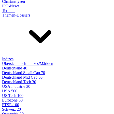
Chartanalysen
IPO-News
Termine
Themen-Dossiers
Indizes
Übersicht nach Indizes/Märkten
Deutschland 40
Deutschland Small Cap 70
Deutschland Mid Cap 50
Deutschland Tech 30
USA Industrie 30
USA 500
US Tech 100
Eurozone 50
FTSE-100
Schweiz 20
Österreich 20