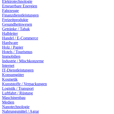
Elektrotechnologie
Erneuerbare Energien
Fahrzeuge
Finanzdienstleistungen
Freizeitprodukte
Gesundheitswesen
Getränke / Tabak
Halbleiter
Handel / E-Commerce
Hardware
Holz / Papier
Hotels / Tourismus
Immobilien
Industrie / Mischkonzerne
Internet
IT-Dienstleistungen
Konsumgüter
Kosmetik
Kunststoffe / Verpackungen
Logistik / Transport
Luftfahrt / Rüstung
Maschinenbau
Medien
Nanotechnologie
Nahrungsmittel / Agrar