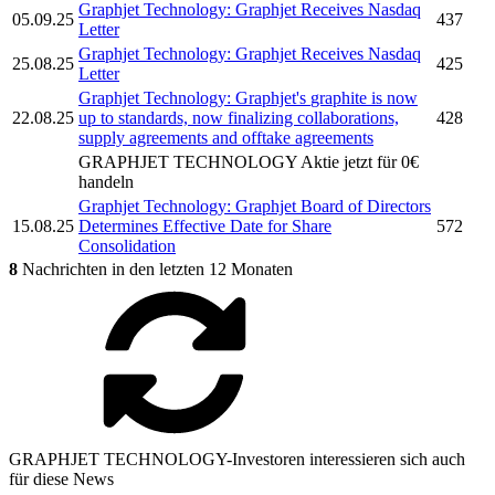
Graphjet Technology:
Graphjet
Receives Nasdaq
05.09.25
437
Letter
Graphjet Technology:
Graphjet
Receives Nasdaq
25.08.25
425
Letter
Graphjet Technology:
Graphjet's
graphite is now
22.08.25
up to standards, now finalizing collaborations,
428
supply agreements and offtake agreements
GRAPHJET TECHNOLOGY
Aktie jetzt für 0€
handeln
Graphjet Technology:
Graphjet
Board of Directors
15.08.25
Determines Effective Date for Share
572
Consolidation
8
Nachrichten in den letzten 12 Monaten
GRAPHJET TECHNOLOGY-Investoren interessieren sich auch
für diese News