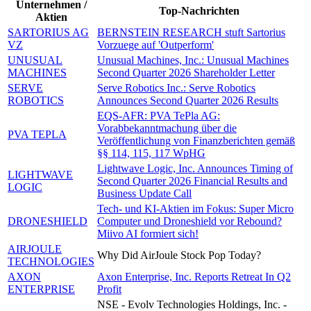
Unternehmen /
Top-Nachrichten
Aktien
SARTORIUS AG
BERNSTEIN RESEARCH stuft Sartorius
VZ
Vorzuege auf 'Outperform'
UNUSUAL
Unusual Machines, Inc.: Unusual Machines
MACHINES
Second Quarter 2026 Shareholder Letter
SERVE
Serve Robotics Inc.: Serve Robotics
ROBOTICS
Announces Second Quarter 2026 Results
EQS-AFR: PVA TePla AG:
Vorabbekanntmachung über die
PVA TEPLA
Veröffentlichung von Finanzberichten gemäß
§§ 114, 115, 117 WpHG
Lightwave Logic, Inc. Announces Timing of
LIGHTWAVE
Second Quarter 2026 Financial Results and
LOGIC
Business Update Call
Tech- und KI-Aktien im Fokus: Super Micro
DRONESHIELD
Computer und Droneshield vor Rebound?
Miivo AI formiert sich!
AIRJOULE
Why Did AirJoule Stock Pop Today?
TECHNOLOGIES
AXON
Axon Enterprise, Inc. Reports Retreat In Q2
ENTERPRISE
Profit
NSE - Evolv Technologies Holdings, Inc. -