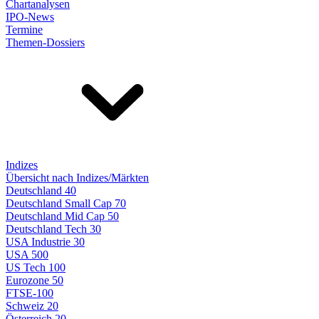
Chartanalysen
IPO-News
Termine
Themen-Dossiers
Indizes
Übersicht nach Indizes/Märkten
Deutschland 40
Deutschland Small Cap 70
Deutschland Mid Cap 50
Deutschland Tech 30
USA Industrie 30
USA 500
US Tech 100
Eurozone 50
FTSE-100
Schweiz 20
Österreich 20