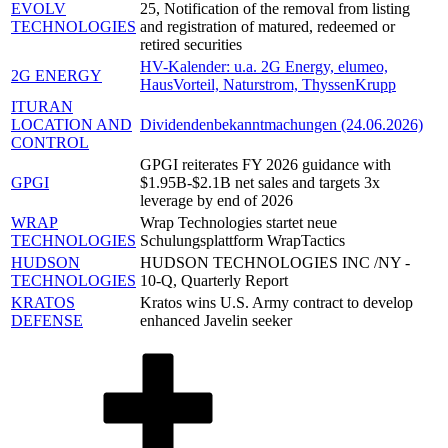
EVOLV
25, Notification of the removal from listing
TECHNOLOGIES
and registration of matured, redeemed or
retired securities
HV-Kalender: u.a. 2G Energy, elumeo,
2G ENERGY
HausVorteil, Naturstrom, ThyssenKrupp
ITURAN
LOCATION AND
Dividendenbekanntmachungen (24.06.2026)
CONTROL
GPGI reiterates FY 2026 guidance with
GPGI
$1.95B-$2.1B net sales and targets 3x
leverage by end of 2026
WRAP
Wrap Technologies startet neue
TECHNOLOGIES
Schulungsplattform WrapTactics
HUDSON
HUDSON TECHNOLOGIES INC /NY -
TECHNOLOGIES
10-Q, Quarterly Report
KRATOS
Kratos wins U.S. Army contract to develop
DEFENSE
enhanced Javelin seeker