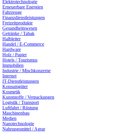
Elektrotechnologie
Erneuerbare Energien
Fahrzeuge
Finanzdienstleistungen
Freizeitprodukte
Gesundheitswesen
Getränke / Tabak
Halbleiter
Handel / E-Commerce
Hardware
Holz / Papier
Hotels / Tourismus
Immobilien
Industrie / Mischkonzerne
Internet
IT-Dienstleistungen
Konsumgüter
Kosmetik
Kunststoffe / Verpackungen
Logistik / Transport
Luftfahrt / Rüstung
Maschinenbau
Medien
Nanotechnologie
Nahrungsmittel / Agrar