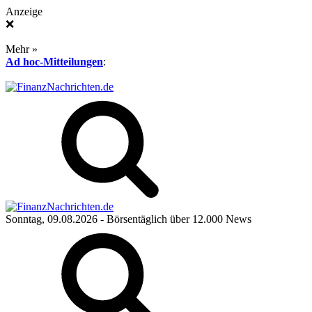
Anzeige
❌
Mehr »
Ad hoc-Mitteilungen
:
Sonntag, 09.08.2026
- Börsentäglich über 12.000 News