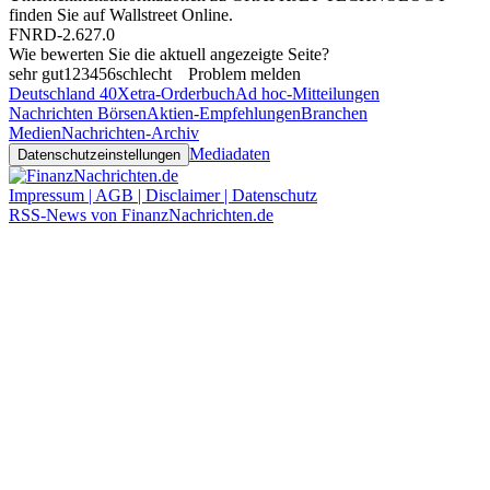
finden Sie auf
Wallstreet Online
.
FNRD-2.627.0
Wie bewerten Sie die aktuell angezeigte Seite?
sehr gut
1
2
3
4
5
6
schlecht
Problem melden
Deutschland 40
Xetra-Orderbuch
Ad hoc-Mitteilungen
Nachrichten Börsen
Aktien-Empfehlungen
Branchen
Medien
Nachrichten-Archiv
Mediadaten
Datenschutzeinstellungen
Impressum | AGB | Disclaimer | Datenschutz
RSS-News von FinanzNachrichten.de