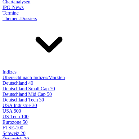
Chartanalysen
IPO-News
Termine
Themen-Dossiers
Indizes
Übersicht nach Indizes/Märkten
Deutschland 40
Deutschland Small Cap 70
Deutschland Mid Cap 50
Deutschland Tech 30
USA Industrie 30
USA 500
US Tech 100
Eurozone 50
FTSE-100
Schweiz 20
Österreich 20