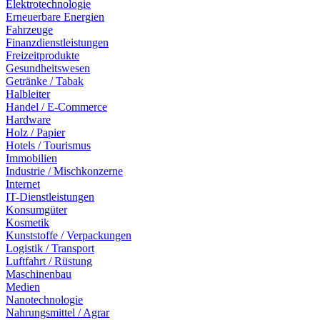
Elektrotechnologie
Erneuerbare Energien
Fahrzeuge
Finanzdienstleistungen
Freizeitprodukte
Gesundheitswesen
Getränke / Tabak
Halbleiter
Handel / E-Commerce
Hardware
Holz / Papier
Hotels / Tourismus
Immobilien
Industrie / Mischkonzerne
Internet
IT-Dienstleistungen
Konsumgüter
Kosmetik
Kunststoffe / Verpackungen
Logistik / Transport
Luftfahrt / Rüstung
Maschinenbau
Medien
Nanotechnologie
Nahrungsmittel / Agrar