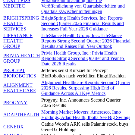
CARL ZEISS
Vorabbekanntmachung über die
MEDITEC
Veröffentlichung von Quartalsberichten und
Quartals-/Zwischenmitteilungen
BRIGHTSPRING
BrightSpring Health Services, Inc. Reports
HEALTH
Second Quarter 2026 Financial Results and
SERVICES
Increases Full Year 2026 Guidance
LIFESTANCE
LifeStance Health Group, Inc.: LifeStance
HEALTH
Reports Strong Second Quarter 2026 Financial
GROUP
Results and Raises Full Year Outlook
Privia Health Group, Inc.: Privia Health
PRIVIA HEALTH
Reports Strong Second Quarter and Year-to-
GROUP
Date 2026 Results
PROCEPT
Jefferies senkt Kursziel für Procept
BIOROBOTICS
BioRobotics nach verfehlten Eingriffszahlen
Alignment Healthcare Reports Second Quarter
ALIGNMENT
2026 Results, Surpassing High End of
HEALTHCARE
Guidance Across All Key Metrics
Progyny, Inc. Announces Second Quarter
PROGYNY
2026 Results
Morning Market Movers: Ameresco, Inno
ADAPTHEALTH
Holdings, AdaptHealth, Ibotta See Big Swings
Cathie Wood's ARK sells Palantir stock, buys
GENEDX
GeneDx Holdings