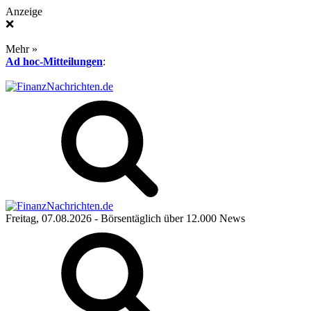
Anzeige
❌
Mehr »
Ad hoc-Mitteilungen
:
Freitag, 07.08.2026
- Börsentäglich über 12.000 News