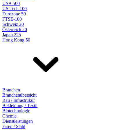
USA 500
US Tech 100
Eurozone 50
FTSE-100
Schweiz 20
Österreich 20
Japan 225
Hong Kong 50
Branchen
Branchenübersicht
Bau / Infrastrukur
Bekleidung / Textil
Biotechnologie
Chemie
Dienstleistungen
Eisen / Stahl