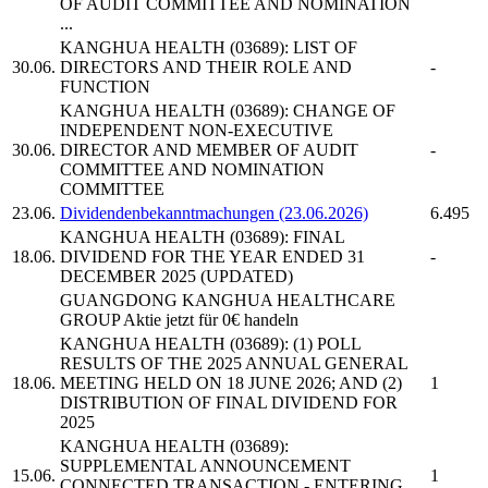
OF AUDIT COMMITTEE AND NOMINATION
...
KANGHUA HEALTH
(03689): LIST OF
30.06.
DIRECTORS AND THEIR ROLE AND
-
FUNCTION
KANGHUA HEALTH
(03689): CHANGE OF
INDEPENDENT NON-EXECUTIVE
30.06.
DIRECTOR AND MEMBER OF AUDIT
-
COMMITTEE AND NOMINATION
COMMITTEE
23.06.
Dividendenbekanntmachungen (23.06.2026)
6.495
KANGHUA HEALTH
(03689): FINAL
18.06.
DIVIDEND FOR THE YEAR ENDED 31
-
DECEMBER 2025 (UPDATED)
GUANGDONG KANGHUA HEALTHCARE
GROUP
Aktie jetzt für 0€ handeln
KANGHUA HEALTH
(03689): (1) POLL
RESULTS OF THE 2025 ANNUAL GENERAL
18.06.
MEETING HELD ON 18 JUNE 2026; AND (2)
1
DISTRIBUTION OF FINAL DIVIDEND FOR
2025
KANGHUA HEALTH
(03689):
SUPPLEMENTAL ANNOUNCEMENT
15.06.
1
CONNECTED TRANSACTION - ENTERING