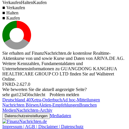
Verkaufen
Halten
Kaufen
■ Verkaufen
■ Halten
■ Kaufen
Sie erhalten auf FinanzNachrichten.de kostenlose Realtime-
Aktienkurse von
und
sowie Kurse und Daten von
ARIVA.DE AG
.
Weitere Kennzahlen, Fundamentaldaten und
Unternehmensinformationen zu GUANGDONG KANGHUA
HEALTHCARE GROUP CO LTD finden Sie auf
Wallstreet
Online
.
FNRD-2.627.0
Wie bewerten Sie die aktuell angezeigte Seite?
sehr gut
1
2
3
4
5
6
schlecht
Problem melden
Deutschland 40
Xetra-Orderbuch
Ad hoc-Mitteilungen
Nachrichten Börsen
Aktien-Empfehlungen
Branchen
Medien
Nachrichten-Archiv
Mediadaten
Datenschutzeinstellungen
Impressum | AGB | Disclaimer | Datenschutz