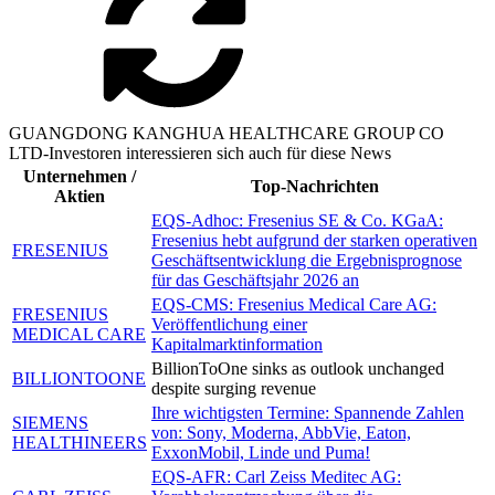
GUANGDONG KANGHUA HEALTHCARE GROUP CO
LTD-Investoren interessieren sich auch für diese News
Unternehmen /
Top-Nachrichten
Aktien
EQS-Adhoc: Fresenius SE & Co. KGaA:
Fresenius hebt aufgrund der starken operativen
FRESENIUS
Geschäftsentwicklung die Ergebnisprognose
für das Geschäftsjahr 2026 an
EQS-CMS: Fresenius Medical Care AG:
FRESENIUS
Veröffentlichung einer
MEDICAL CARE
Kapitalmarktinformation
BillionToOne sinks as outlook unchanged
BILLIONTOONE
despite surging revenue
Ihre wichtigsten Termine: Spannende Zahlen
SIEMENS
von: Sony, Moderna, AbbVie, Eaton,
HEALTHINEERS
ExxonMobil, Linde und Puma!
EQS-AFR: Carl Zeiss Meditec AG: