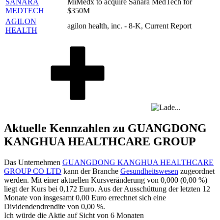
SANARA
MiMedx to acquire Sanara MedTech for
MEDTECH
$350M
AGILON
agilon health, inc. - 8-K, Current Report
HEALTH
Aktuelle Kennzahlen zu GUANGDONG
KANGHUA HEALTHCARE GROUP
Das Unternehmen
GUANGDONG KANGHUA HEALTHCARE
GROUP CO LTD
kann der Branche
Gesundheitswesen
zugeordnet
werden. Mit einer aktuellen Kursveränderung von
0,000
(
0,00 %
)
liegt der Kurs bei
0,172
Euro. Aus der Ausschüttung der letzten 12
Monate von insgesamt
0,00
Euro errechnet sich eine
Dividendendrendite von
0,00 %
.
Ich würde die Aktie auf Sicht von 6 Monaten