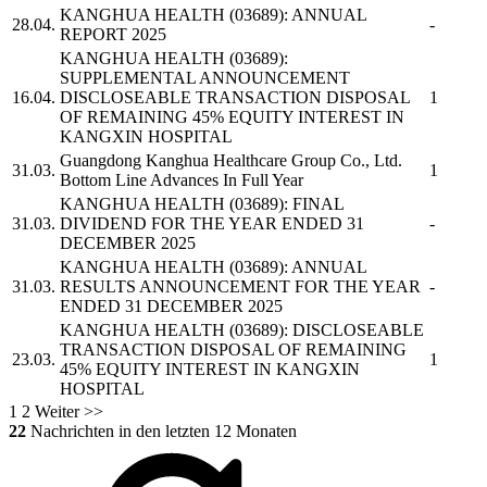
KANGHUA HEALTH
(03689): ANNUAL
28.04.
-
REPORT 2025
KANGHUA HEALTH
(03689):
SUPPLEMENTAL ANNOUNCEMENT
16.04.
DISCLOSEABLE TRANSACTION DISPOSAL
1
OF REMAINING 45% EQUITY INTEREST IN
KANGXIN HOSPITAL
Guangdong Kanghua Healthcare Group Co., Ltd.
31.03.
1
Bottom Line Advances In Full Year
KANGHUA HEALTH
(03689): FINAL
31.03.
DIVIDEND FOR THE YEAR ENDED 31
-
DECEMBER 2025
KANGHUA HEALTH
(03689): ANNUAL
31.03.
RESULTS ANNOUNCEMENT FOR THE YEAR
-
ENDED 31 DECEMBER 2025
KANGHUA HEALTH
(03689): DISCLOSEABLE
TRANSACTION DISPOSAL OF REMAINING
23.03.
1
45% EQUITY INTEREST IN KANGXIN
HOSPITAL
1
2
Weiter >>
22
Nachrichten in den letzten 12 Monaten