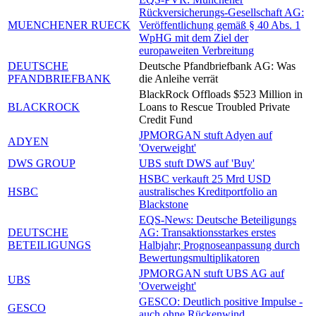
Rückversicherungs-Gesellschaft AG:
MUENCHENER RUECK
Veröffentlichung gemäß § 40 Abs. 1
WpHG mit dem Ziel der
europaweiten Verbreitung
DEUTSCHE
Deutsche Pfandbriefbank AG: Was
PFANDBRIEFBANK
die Anleihe verrät
BlackRock Offloads $523 Million in
BLACKROCK
Loans to Rescue Troubled Private
Credit Fund
JPMORGAN stuft Adyen auf
ADYEN
'Overweight'
DWS GROUP
UBS stuft DWS auf 'Buy'
HSBC verkauft 25 Mrd USD
HSBC
australisches Kreditportfolio an
Blackstone
EQS-News: Deutsche Beteiligungs
DEUTSCHE
AG: Transaktionsstarkes erstes
BETEILIGUNGS
Halbjahr; Prognoseanpassung durch
Bewertungsmultiplikatoren
JPMORGAN stuft UBS AG auf
UBS
'Overweight'
GESCO: Deutlich positive Impulse -
GESCO
auch ohne Rückenwind