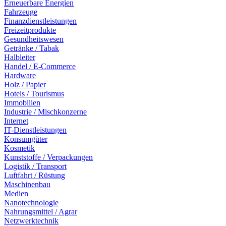
Erneuerbare Energien
Fahrzeuge
Finanzdienstleistungen
Freizeitprodukte
Gesundheitswesen
Getränke / Tabak
Halbleiter
Handel / E-Commerce
Hardware
Holz / Papier
Hotels / Tourismus
Immobilien
Industrie / Mischkonzerne
Internet
IT-Dienstleistungen
Konsumgüter
Kosmetik
Kunststoffe / Verpackungen
Logistik / Transport
Luftfahrt / Rüstung
Maschinenbau
Medien
Nanotechnologie
Nahrungsmittel / Agrar
Netzwerktechnik