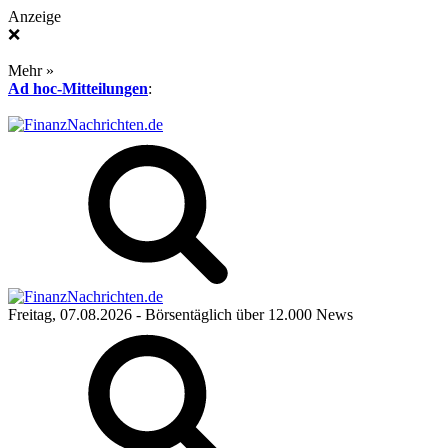
Anzeige
❌
Mehr »
Ad hoc-Mitteilungen
:
Freitag, 07.08.2026
- Börsentäglich über 12.000 News