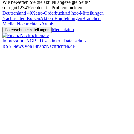
Wie bewerten Sie die aktuell angezeigte Seite?
sehr gut
1
2
3
4
5
6
schlecht
Problem melden
Deutschland 40
Xetra-Orderbuch
Ad hoc-Mitteilungen
Nachrichten Börsen
Aktien-Empfehlungen
Branchen
Medien
Nachrichten-Archiv
Mediadaten
Datenschutzeinstellungen
Impressum | AGB | Disclaimer | Datenschutz
RSS-News von FinanzNachrichten.de