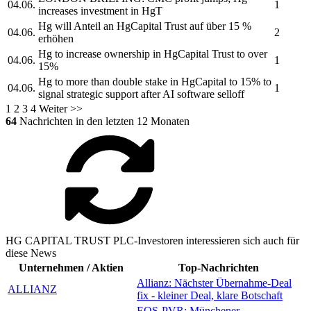
04.06.
1
increases investment in
HgT
Hg will Anteil an
HgCapital Trust
auf über 15 %
04.06.
2
erhöhen
Hg to increase ownership in
HgCapital Trust
to over
04.06.
1
15%
Hg to more than double stake in
HgCapital
to 15% to
04.06.
1
signal strategic support after AI software selloff
1
2
3
4
Weiter >>
64
Nachrichten in den letzten 12 Monaten
HG CAPITAL TRUST PLC-Investoren interessieren sich auch für
diese News
Unternehmen / Aktien
Top-Nachrichten
Allianz: Nächster Übernahme-Deal
ALLIANZ
fix - kleiner Deal, klare Botschaft
EQS-PVR: Münchener