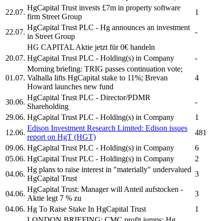
HgCapital Trust
invests £7m in property software
22.07.
1
firm Street Group
HgCapital Trust PLC
- Hg announces an investment
22.07.
-
in Street Group
HG CAPITAL
Aktie jetzt für 0€ handeln
20.07.
HgCapital Trust PLC
- Holding(s) in Company
-
Morning briefing: TRIG passes continuation vote;
01.07.
Valhalla lifts
HgCapital
stake to 11%; Brevan
4
Howard launches new fund
HgCapital Trust PLC
- Director/PDMR
30.06.
-
Shareholding
29.06.
HgCapital Trust PLC
- Holding(s) in Company
1
Edison Investment Research Limited: Edison issues
12.06.
481
report on
HgT
(HGT)
09.06.
HgCapital Trust PLC
- Holding(s) in Company
6
05.06.
HgCapital Trust PLC
- Holding(s) in Company
2
Hg plans to raise interest in "materially" undervalued
04.06.
3
HgCapital Trust
HgCapital Trust:
Manager will Anteil aufstocken -
04.06.
3
Aktie legt 7 % zu
04.06.
Hg To Raise Stake In
HgCapital Trust
1
LONDON BRIEFING: CMC profit jumps; Hg