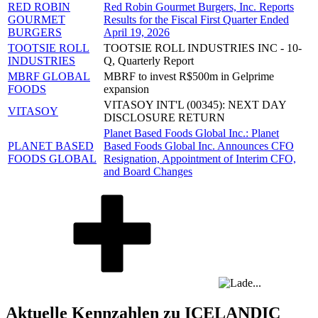
RED ROBIN
Red Robin Gourmet Burgers, Inc. Reports
GOURMET
Results for the Fiscal First Quarter Ended
BURGERS
April 19, 2026
TOOTSIE ROLL
TOOTSIE ROLL INDUSTRIES INC - 10-
INDUSTRIES
Q, Quarterly Report
MBRF GLOBAL
MBRF to invest R$500m in Gelprime
FOODS
expansion
VITASOY INT'L (00345): NEXT DAY
VITASOY
DISCLOSURE RETURN
Planet Based Foods Global Inc.: Planet
PLANET BASED
Based Foods Global Inc. Announces CFO
FOODS GLOBAL
Resignation, Appointment of Interim CFO,
and Board Changes
Aktuelle Kennzahlen zu ICELANDIC