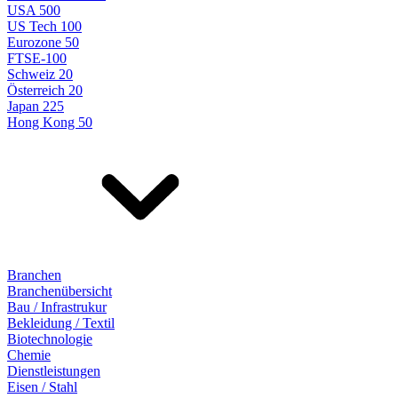
USA 500
US Tech 100
Eurozone 50
FTSE-100
Schweiz 20
Österreich 20
Japan 225
Hong Kong 50
Branchen
Branchenübersicht
Bau / Infrastrukur
Bekleidung / Textil
Biotechnologie
Chemie
Dienstleistungen
Eisen / Stahl