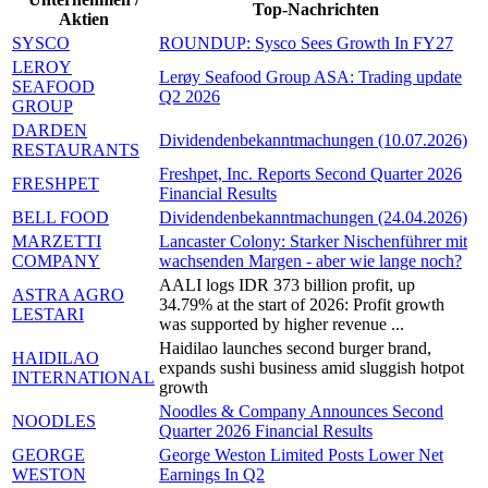
Top-Nachrichten
Aktien
SYSCO
ROUNDUP: Sysco Sees Growth In FY27
LEROY
Lerøy Seafood Group ASA: Trading update
SEAFOOD
Q2 2026
GROUP
DARDEN
Dividendenbekanntmachungen (10.07.2026)
RESTAURANTS
Freshpet, Inc. Reports Second Quarter 2026
FRESHPET
Financial Results
BELL FOOD
Dividendenbekanntmachungen (24.04.2026)
MARZETTI
Lancaster Colony: Starker Nischenführer mit
COMPANY
wachsenden Margen - aber wie lange noch?
AALI logs IDR 373 billion profit, up
ASTRA AGRO
34.79% at the start of 2026: Profit growth
LESTARI
was supported by higher revenue ...
Haidilao launches second burger brand,
HAIDILAO
expands sushi business amid sluggish hotpot
INTERNATIONAL
growth
Noodles & Company Announces Second
NOODLES
Quarter 2026 Financial Results
GEORGE
George Weston Limited Posts Lower Net
WESTON
Earnings In Q2