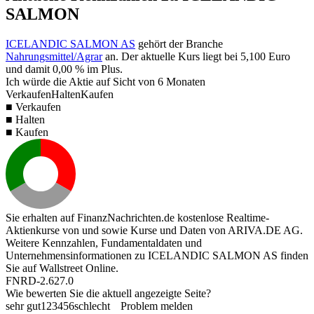
SALMON
ICELANDIC SALMON AS
gehört der Branche
Nahrungsmittel/Agrar
an. Der aktuelle Kurs liegt bei
5,100
Euro
und damit
0,00 %
im Plus.
Ich würde die Aktie auf Sicht von 6 Monaten
Verkaufen
Halten
Kaufen
■ Verkaufen
■ Halten
■ Kaufen
Sie erhalten auf FinanzNachrichten.de kostenlose Realtime-
Aktienkurse von
und
sowie Kurse und Daten von
ARIVA.DE AG
.
Weitere Kennzahlen, Fundamentaldaten und
Unternehmensinformationen zu ICELANDIC SALMON AS finden
Sie auf
Wallstreet Online
.
FNRD-2.627.0
Wie bewerten Sie die aktuell angezeigte Seite?
sehr gut
1
2
3
4
5
6
schlecht
Problem melden