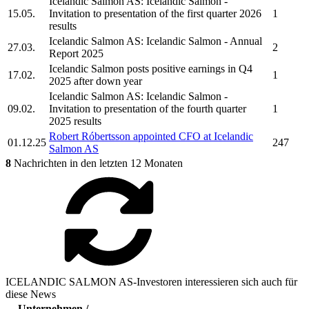
Icelandic Salmon AS:
Icelandic Salmon
-
15.05.
Invitation to presentation of the first quarter 2026
1
results
Icelandic Salmon AS:
Icelandic Salmon
- Annual
27.03.
2
Report 2025
Icelandic Salmon
posts positive earnings in Q4
17.02.
1
2025 after down year
Icelandic Salmon AS:
Icelandic Salmon
-
09.02.
Invitation to presentation of the fourth quarter
1
2025 results
Robert Róbertsson appointed CFO at
Icelandic
01.12.25
247
Salmon AS
8
Nachrichten in den letzten 12 Monaten
ICELANDIC SALMON AS-Investoren interessieren sich auch für
diese News
Unternehmen /