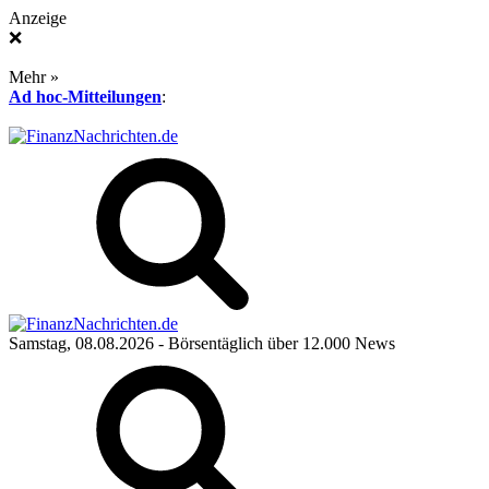
Anzeige
❌
Mehr »
Ad hoc-Mitteilungen
:
Samstag, 08.08.2026
- Börsentäglich über 12.000 News