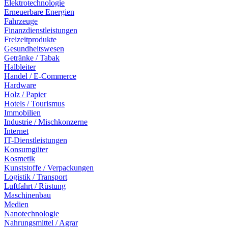
Elektrotechnologie
Erneuerbare Energien
Fahrzeuge
Finanzdienstleistungen
Freizeitprodukte
Gesundheitswesen
Getränke / Tabak
Halbleiter
Handel / E-Commerce
Hardware
Holz / Papier
Hotels / Tourismus
Immobilien
Industrie / Mischkonzerne
Internet
IT-Dienstleistungen
Konsumgüter
Kosmetik
Kunststoffe / Verpackungen
Logistik / Transport
Luftfahrt / Rüstung
Maschinenbau
Medien
Nanotechnologie
Nahrungsmittel / Agrar