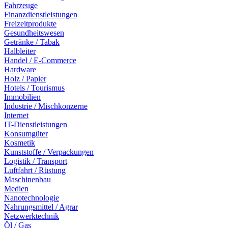
Fahrzeuge
Finanzdienstleistungen
Freizeitprodukte
Gesundheitswesen
Getränke / Tabak
Halbleiter
Handel / E-Commerce
Hardware
Holz / Papier
Hotels / Tourismus
Immobilien
Industrie / Mischkonzerne
Internet
IT-Dienstleistungen
Konsumgüter
Kosmetik
Kunststoffe / Verpackungen
Logistik / Transport
Luftfahrt / Rüstung
Maschinenbau
Medien
Nanotechnologie
Nahrungsmittel / Agrar
Netzwerktechnik
Öl / Gas