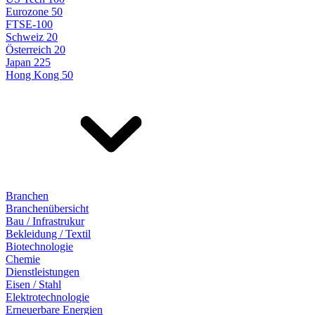
Eurozone 50
FTSE-100
Schweiz 20
Österreich 20
Japan 225
Hong Kong 50
Branchen
Branchenübersicht
Bau / Infrastrukur
Bekleidung / Textil
Biotechnologie
Chemie
Dienstleistungen
Eisen / Stahl
Elektrotechnologie
Erneuerbare Energien