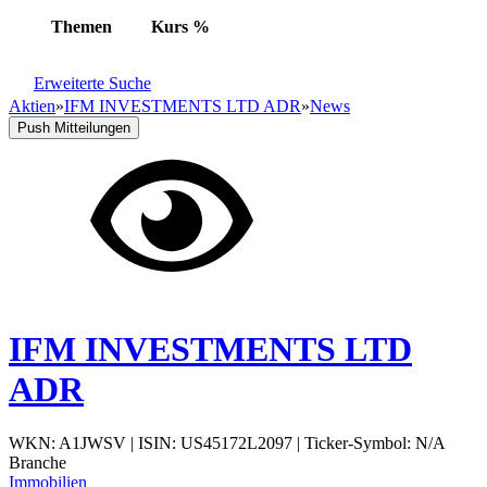
Themen
Kurs
%
Erweiterte Suche
Aktien
»
IFM INVESTMENTS LTD ADR
»
News
Push Mitteilungen
IFM INVESTMENTS LTD
ADR
WKN: A1JWSV
|
ISIN: US45172L2097
|
Ticker-Symbol: N/A
Branche
Immobilien