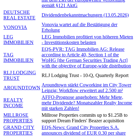
gemäß §121 AktG
DEUTSCHE
Dividendenbekanntmachungen (13.05.2026)
REAL ESTATE
Vonovia wartet auf die Bestätigung der
VONOVIA
Erholung
LEG
LEG Immobilien profitiert von höheren Mieten
IMMOBILIEN
- Investitionskosten belasten
EQS-PVR: TAG Immobilien AG: Release
TAG
according to Article 40, Section 1 of the
IMMOBILIEN
WpHG [the German Securities Trading Act]
with the objective of Europe-wide distribution
RLJ LODGING
RLJ Lodging Trust - 10-Q, Quarterly Report
TRUST
Aroundtown stärkt Coworking im City Tower
AROUNDTOWN
Leipzig: Workflow erweitert auf 2.500 m²
AFFO-Prognose angehoben: Mehr Miete,
REALTY
mehr Dividende? Monatszahler Realty Income
INCOME
mit starken Zahlen!
MILLROSE
Millrose Properties commits up to $1.25B to
PROPERTIES
support Dream Finders' Beazer acquisition
GRAND CITY
EQS-News: Grand City Properties S.A.
PROPERTIES
announces dividend of EUR 0.30 per share