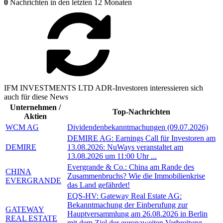
0
Nachrichten in den letzten 12 Monaten
IFM INVESTMENTS LTD ADR-Investoren interessieren sich
auch für diese News
Unternehmen /
Top-Nachrichten
Aktien
WCM AG
Dividendenbekanntmachungen (09.07.2026)
DEMIRE AG: Earnings Call für Investoren am
DEMIRE
13.08.2026: NuWays veranstaltet am
13.08.2026 um 11:00 Uhr ...
Evergrande & Co.: China am Rande des
CHINA
Zusammenbruchs? Wie die Immobilienkrise
EVERGRANDE
das Land gefährdet!
EQS-HV: Gateway Real Estate AG:
Bekanntmachung der Einberufung zur
GATEWAY
Hauptversammlung am 26.08.2026 in Berlin
REAL ESTATE
mit dem Ziel der europaweiten Verbreitung