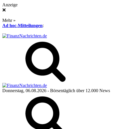
Anzeige
❌
Mehr »
Ad hoc-Mitteilungen
:
Donnerstag, 06.08.2026
- Börsentäglich über 12.000 News