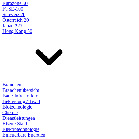
Eurozone 50
FTSE-100
Schweiz 20
Österreich 20
Japan 225
Hong Kong 50
Branchen
Branchenübersicht
Bau / Infrastrukur
Bekleidung / Textil
Biotechnologie
Chemie
Dienstleistungen
Eisen / Stahl
Elektrotechnologie
Erneuerbare Energien