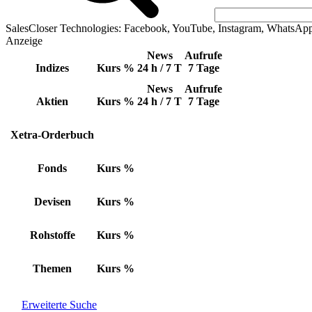
SalesCloser Technologies: Facebook, YouTube, Instagram, WhatsAp
Anzeige
News
Aufrufe
Indizes
Kurs
%
24 h / 7 T
7 Tage
News
Aufrufe
Aktien
Kurs
%
24 h / 7 T
7 Tage
Xetra-Orderbuch
Fonds
Kurs
%
Devisen
Kurs
%
Rohstoffe
Kurs
%
Themen
Kurs
%
Erweiterte Suche