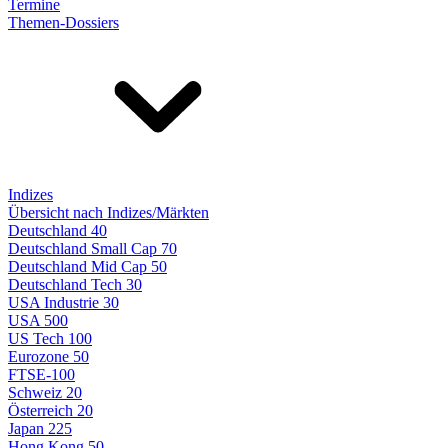
Termine
Themen-Dossiers
Indizes
Übersicht nach Indizes/Märkten
Deutschland 40
Deutschland Small Cap 70
Deutschland Mid Cap 50
Deutschland Tech 30
USA Industrie 30
USA 500
US Tech 100
Eurozone 50
FTSE-100
Schweiz 20
Österreich 20
Japan 225
Hong Kong 50