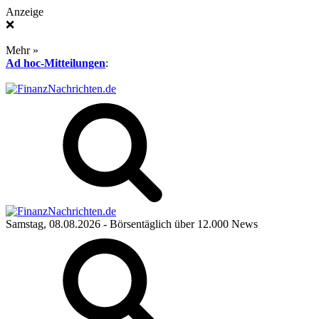
Anzeige
❌
Mehr »
Ad hoc-Mitteilungen
:
Samstag, 08.08.2026
- Börsentäglich über 12.000 News