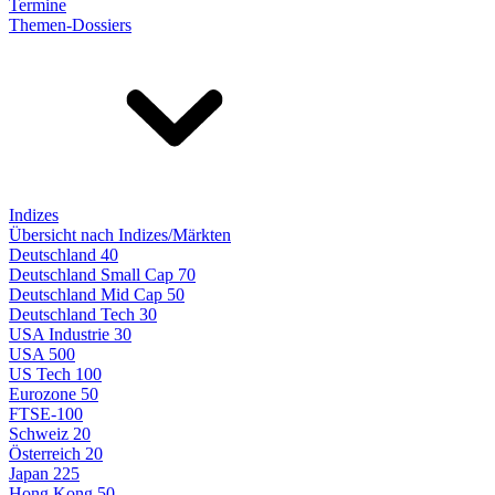
Termine
Themen-Dossiers
Indizes
Übersicht nach Indizes/Märkten
Deutschland 40
Deutschland Small Cap 70
Deutschland Mid Cap 50
Deutschland Tech 30
USA Industrie 30
USA 500
US Tech 100
Eurozone 50
FTSE-100
Schweiz 20
Österreich 20
Japan 225
Hong Kong 50