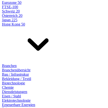
Eurozone 50
FTSE-100
Schweiz 20
Österreich 20
Japan 225
Hong Kong 50
Branchen
Branchenübersicht
Bau / Infrastrukur
Bekleidung / Textil
Biotechnologie
Chemie
Dienstleistungen
Eisen / Stahl
Elektrotechnologie
Erneuerbare Energien