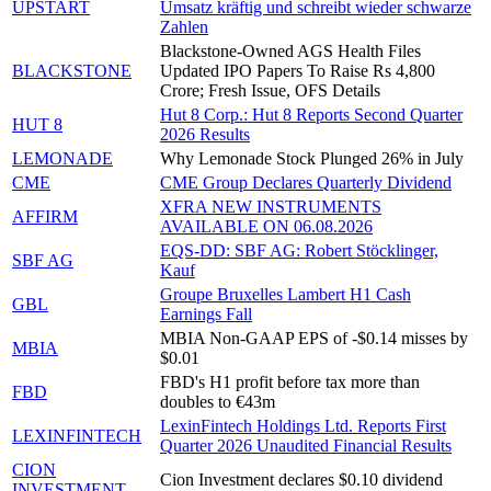
UPSTART
Umsatz kräftig und schreibt wieder schwarze
Zahlen
Blackstone-Owned AGS Health Files
BLACKSTONE
Updated IPO Papers To Raise Rs 4,800
Crore; Fresh Issue, OFS Details
Hut 8 Corp.: Hut 8 Reports Second Quarter
HUT 8
2026 Results
LEMONADE
Why Lemonade Stock Plunged 26% in July
CME
CME Group Declares Quarterly Dividend
XFRA NEW INSTRUMENTS
AFFIRM
AVAILABLE ON 06.08.2026
EQS-DD: SBF AG: Robert Stöcklinger,
SBF AG
Kauf
Groupe Bruxelles Lambert H1 Cash
GBL
Earnings Fall
MBIA Non-GAAP EPS of -$0.14 misses by
MBIA
$0.01
FBD's H1 profit before tax more than
FBD
doubles to €43m
LexinFintech Holdings Ltd. Reports First
LEXINFINTECH
Quarter 2026 Unaudited Financial Results
CION
Cion Investment declares $0.10 dividend
INVESTMENT