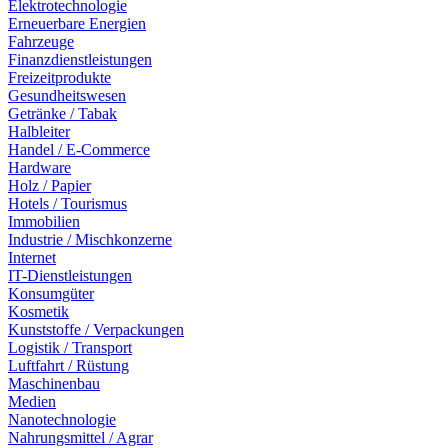
Elektrotechnologie
Erneuerbare Energien
Fahrzeuge
Finanzdienstleistungen
Freizeitprodukte
Gesundheitswesen
Getränke / Tabak
Halbleiter
Handel / E-Commerce
Hardware
Holz / Papier
Hotels / Tourismus
Immobilien
Industrie / Mischkonzerne
Internet
IT-Dienstleistungen
Konsumgüter
Kosmetik
Kunststoffe / Verpackungen
Logistik / Transport
Luftfahrt / Rüstung
Maschinenbau
Medien
Nanotechnologie
Nahrungsmittel / Agrar