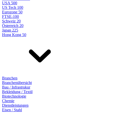
USA 500
US Tech 100
Eurozone 50
FTSE-100
Schweiz 20
Österreich 20
Japan 225
Hong Kong 50
Branchen
Branchenübersicht
Bau / Infrastrukur
Bekleidung / Textil
Biotechnologie
Chemie
Dienstleistungen
Eisen / Stahl