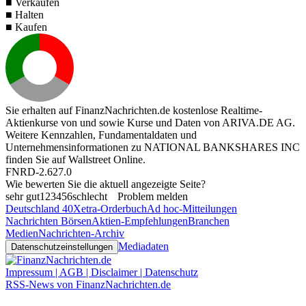
■ Verkaufen
■ Halten
■ Kaufen
Sie erhalten auf FinanzNachrichten.de kostenlose Realtime-
Aktienkurse von
und
sowie Kurse und Daten von
ARIVA.DE AG
.
Weitere Kennzahlen, Fundamentaldaten und
Unternehmensinformationen zu NATIONAL BANKSHARES INC
finden Sie auf
Wallstreet Online
.
FNRD-2.627.0
Wie bewerten Sie die aktuell angezeigte Seite?
sehr gut
1
2
3
4
5
6
schlecht
Problem melden
Deutschland 40
Xetra-Orderbuch
Ad hoc-Mitteilungen
Nachrichten Börsen
Aktien-Empfehlungen
Branchen
Medien
Nachrichten-Archiv
Mediadaten
Datenschutzeinstellungen
Impressum | AGB | Disclaimer | Datenschutz
RSS-News von FinanzNachrichten.de