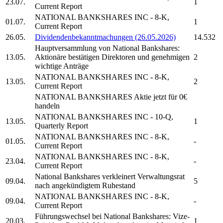
23.07.
1
Current Report
NATIONAL BANKSHARES INC
- 8-K,
01.07.
1
Current Report
26.05.
Dividendenbekanntmachungen (26.05.2026)
14.532
Hauptversammlung von
National Bankshares:
13.05.
Aktionäre bestätigen Direktoren und genehmigen
2
wichtige Anträge
NATIONAL BANKSHARES INC
- 8-K,
13.05.
2
Current Report
NATIONAL BANKSHARES
Aktie jetzt für 0€
handeln
NATIONAL BANKSHARES INC
- 10-Q,
13.05.
1
Quarterly Report
NATIONAL BANKSHARES INC
- 8-K,
01.05.
-
Current Report
NATIONAL BANKSHARES INC
- 8-K,
23.04.
-
Current Report
National Bankshares
verkleinert Verwaltungsrat
09.04.
5
nach angekündigtem Ruhestand
NATIONAL BANKSHARES INC
- 8-K,
09.04.
-
Current Report
Führungswechsel bei
National Bankshares:
Vize-
20.03.
1