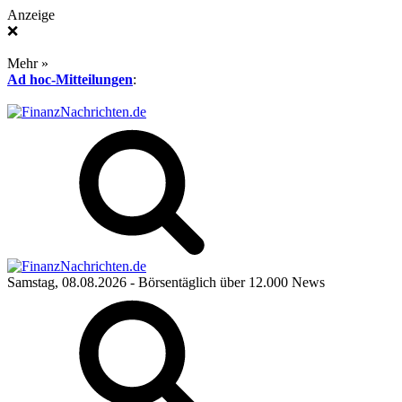
Anzeige
❌
Mehr »
Ad hoc-Mitteilungen
:
Samstag, 08.08.2026
- Börsentäglich über 12.000 News