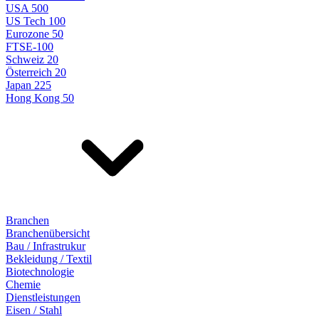
USA 500
US Tech 100
Eurozone 50
FTSE-100
Schweiz 20
Österreich 20
Japan 225
Hong Kong 50
Branchen
Branchenübersicht
Bau / Infrastrukur
Bekleidung / Textil
Biotechnologie
Chemie
Dienstleistungen
Eisen / Stahl