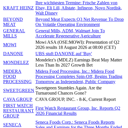
Ihre wichtigsten Termine: Frische Zahlen von
KRAFT HEINZ
Ebay, Eli Lill, Allstate, Infineon, Novo Nordisk,
Walt Disney
BEYOND
Beyond Meat Expects Q3 Net Revenue To Drop
MEAT
On Volatile Operating Environment
GENERAL
General Mills, ADM, Walmart Join To
MILLS
Accelerate Regenerative Agriculture
Mowi ASA (OSE:MOWI): Presentation of Q2
MOWI
2026 results 18 August 2026 at 08:00 (CET)
DANONE
UBS stuft DANONE auf 'Buy'
Mondelez's (MDLZ) Earnings Beat May Matter
MONDELEZ
Less Than Its 2027 Growth Bet
MIDERA
Midera Food Processing, Inc.: Midera Food
FOOD
Processing Completes Spin-Off, Begins Trading
PROCESSING
Tomorrow as Independent, Public Company
Sweetgreen Stumbles Again. Are the
SWEETGREEN
Turnaround Chances Gone?
CAVA GROUP
CAVA GROUP, INC. - 8-K, Current Report
FIRST WATCH
First Watch Restaurant Group, Inc. Reports Q2
RESTAURANT
2026 Financial Results
GROUP
Seneca Foods Corp.: Seneca Foods Reports
SENECA
Sales and Earnings for the Three Months Ended