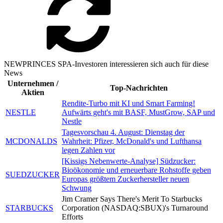
NEWPRINCES SPA-Investoren interessieren sich auch für diese
News
Unternehmen /
Top-Nachrichten
Aktien
Rendite-Turbo mit KI und Smart Farming!
NESTLE
Aufwärts geht's mit BASF, MustGrow, SAP und
Nestle
Tagesvorschau 4. August: Dienstag der
MCDONALDS
Wahrheit: Pfizer, McDonald's und Lufthansa
legen Zahlen vor
[Kissigs Nebenwerte-Analyse] Südzucker:
Bioökonomie und erneuerbare Rohstoffe geben
SUEDZUCKER
Europas größtem Zuckerhersteller neuen
Schwung
Jim Cramer Says There's Merit To Starbucks
STARBUCKS
Corporation (NASDAQ:SBUX)'s Turnaround
Efforts