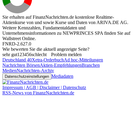
Sie erhalten auf FinanzNachrichten.de kostenlose Realtime-
Aktienkurse von
und
sowie Kurse und Daten von
ARIVA.DE AG
.
Weitere Kennzahlen, Fundamentaldaten und
Unternehmensinformationen zu NEWPRINCES SPA finden Sie auf
Wallstreet Online
.
FNRD-2.627.0
Wie bewerten Sie die aktuell angezeigte Seite?
sehr gut
1
2
3
4
5
6
schlecht
Problem melden
Deutschland 40
Xetra-Orderbuch
Ad hoc-Mitteilungen
Nachrichten Börsen
Aktien-Empfehlungen
Branchen
Medien
Nachrichten-Archiv
Mediadaten
Datenschutzeinstellungen
Impressum | AGB | Disclaimer | Datenschutz
RSS-News von FinanzNachrichten.de