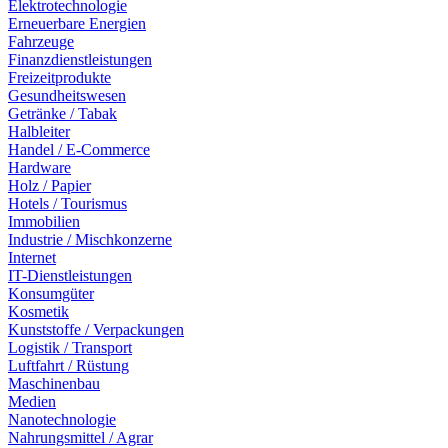
Elektrotechnologie
Erneuerbare Energien
Fahrzeuge
Finanzdienstleistungen
Freizeitprodukte
Gesundheitswesen
Getränke / Tabak
Halbleiter
Handel / E-Commerce
Hardware
Holz / Papier
Hotels / Tourismus
Immobilien
Industrie / Mischkonzerne
Internet
IT-Dienstleistungen
Konsumgüter
Kosmetik
Kunststoffe / Verpackungen
Logistik / Transport
Luftfahrt / Rüstung
Maschinenbau
Medien
Nanotechnologie
Nahrungsmittel / Agrar