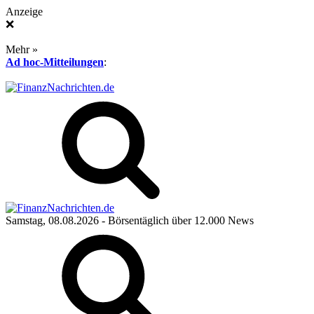
Anzeige
❌
Mehr »
Ad hoc-Mitteilungen
:
Samstag, 08.08.2026
- Börsentäglich über 12.000 News