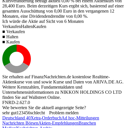
Kursveränderung beträgt aktuell
0,00 %
bei einem Aktienkurs von
28,400
Euro. Beim derzeitigen Kurs ergibt sich, basierend auf einer
gesamten Ausschüttung von
0,00
Euro in den vergangenen 12
Monaten, eine Dividendendrendite von
0,00 %
.
Ich würde die Aktie auf Sicht von 6 Monaten
Verkaufen
Halten
Kaufen
■ Verkaufen
■ Halten
■ Kaufen
Sie erhalten auf FinanzNachrichten.de kostenlose Realtime-
Aktienkurse von
und
sowie Kurse und Daten von
ARIVA.DE AG
.
Weitere Kennzahlen, Fundamentaldaten und
Unternehmensinformationen zu NIKKON HOLDINGS CO LTD
finden Sie auf
Wallstreet Online
.
FNRD-2.627.0
Wie bewerten Sie die aktuell angezeigte Seite?
sehr gut
1
2
3
4
5
6
schlecht
Problem melden
Deutschland 40
Xetra-Orderbuch
Ad hoc-Mitteilungen
Nachrichten Börsen
Aktien-Empfehlungen
Branchen