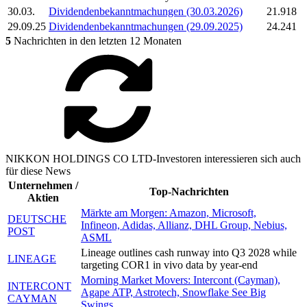
30.03.
Dividendenbekanntmachungen (30.03.2026)
21.918
29.09.25
Dividendenbekanntmachungen (29.09.2025)
24.241
5
Nachrichten in den letzten 12 Monaten
NIKKON HOLDINGS CO LTD-Investoren interessieren sich auch
für diese News
Unternehmen /
Top-Nachrichten
Aktien
Märkte am Morgen: Amazon, Microsoft,
DEUTSCHE
Infineon, Adidas, Allianz, DHL Group, Nebius,
POST
ASML
Lineage outlines cash runway into Q3 2028 while
LINEAGE
targeting COR1 in vivo data by year-end
Morning Market Movers: Intercont (Cayman),
INTERCONT
Agape ATP, Astrotech, Snowflake See Big
CAYMAN
Swings