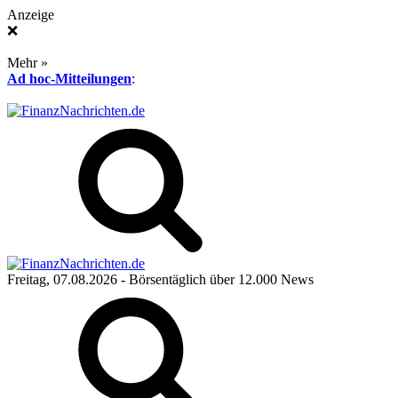
Anzeige
❌
Mehr »
Ad hoc-Mitteilungen
:
Freitag, 07.08.2026
- Börsentäglich über 12.000 News