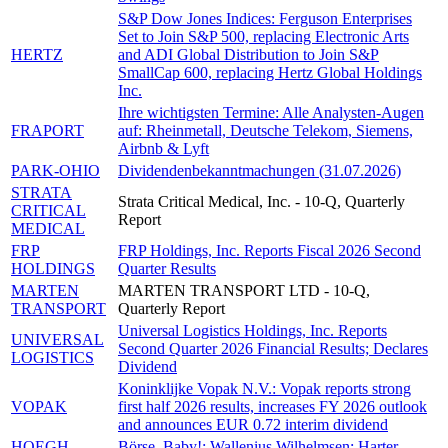
S&P Dow Jones Indices: Ferguson Enterprises
Set to Join S&P 500, replacing Electronic Arts
HERTZ
and ADI Global Distribution to Join S&P
SmallCap 600, replacing Hertz Global Holdings
Inc.
Ihre wichtigsten Termine: Alle Analysten-Augen
FRAPORT
auf: Rheinmetall, Deutsche Telekom, Siemens,
Airbnb & Lyft
PARK-OHIO
Dividendenbekanntmachungen (31.07.2026)
STRATA
Strata Critical Medical, Inc. - 10-Q, Quarterly
CRITICAL
Report
MEDICAL
FRP
FRP Holdings, Inc. Reports Fiscal 2026 Second
HOLDINGS
Quarter Results
MARTEN
MARTEN TRANSPORT LTD - 10-Q,
TRANSPORT
Quarterly Report
Universal Logistics Holdings, Inc. Reports
UNIVERSAL
Second Quarter 2026 Financial Results; Declares
LOGISTICS
Dividend
Koninklijke Vopak N.V.: Vopak reports strong
VOPAK
first half 2026 results, increases FY 2026 outlook
and announces EUR 0.72 interim dividend
HOEGH
Börse, Baby!: Wallenius Wilhelmsen: Harter