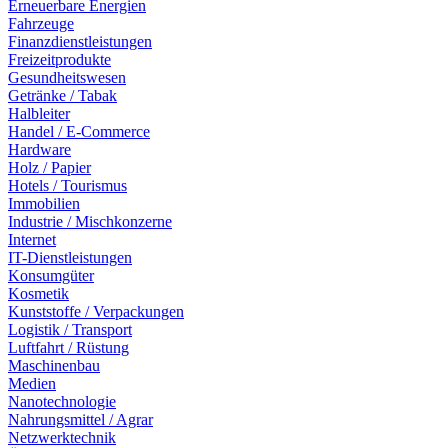
Erneuerbare Energien
Fahrzeuge
Finanzdienstleistungen
Freizeitprodukte
Gesundheitswesen
Getränke / Tabak
Halbleiter
Handel / E-Commerce
Hardware
Holz / Papier
Hotels / Tourismus
Immobilien
Industrie / Mischkonzerne
Internet
IT-Dienstleistungen
Konsumgüter
Kosmetik
Kunststoffe / Verpackungen
Logistik / Transport
Luftfahrt / Rüstung
Maschinenbau
Medien
Nanotechnologie
Nahrungsmittel / Agrar
Netzwerktechnik