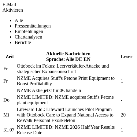
E-Mail
Aktivieren
Alle
Pressemitteilungen
Empfehlungen
Chartanalysen
Berichte
Aktuelle Nachrichten
Zeit
Leser
Sprache:
Alle
DE
EN
Ottobock
im Fokus: Leerverkäufer-Attacke und
Fr
strategischer Expansionsschritt
NZME
Acquires Stuff's Petone Print Equipment to
Fr
1
Boost Profitability
NZME
Aktie jetzt für 0€ handeln
NZME LIMITED:
NZME
acquires Stuff's Petone
Do
-
plant equipment
Lifeward Ltd.: Lifeward Launches Pilot Program
Mi
with
Ottobock
Care to Expand National Access to
20
ReWalk Personal Exoskeleton
NZME LIMITED:
NZME
2026 Half Year Results
31.07.
1
Release Date