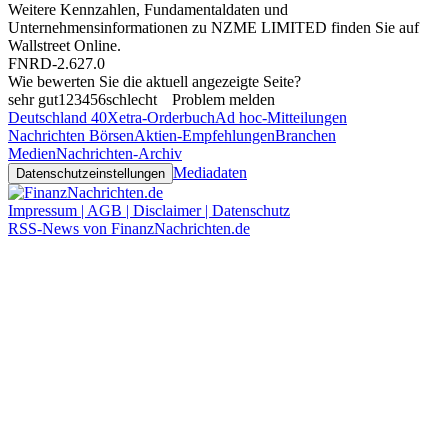
Weitere Kennzahlen, Fundamentaldaten und
Unternehmensinformationen zu NZME LIMITED finden Sie auf
Wallstreet Online
.
FNRD-2.627.0
Wie bewerten Sie die aktuell angezeigte Seite?
sehr gut
1
2
3
4
5
6
schlecht
Problem melden
Deutschland 40
Xetra-Orderbuch
Ad hoc-Mitteilungen
Nachrichten Börsen
Aktien-Empfehlungen
Branchen
Medien
Nachrichten-Archiv
Mediadaten
Datenschutzeinstellungen
Impressum | AGB | Disclaimer | Datenschutz
RSS-News von FinanzNachrichten.de