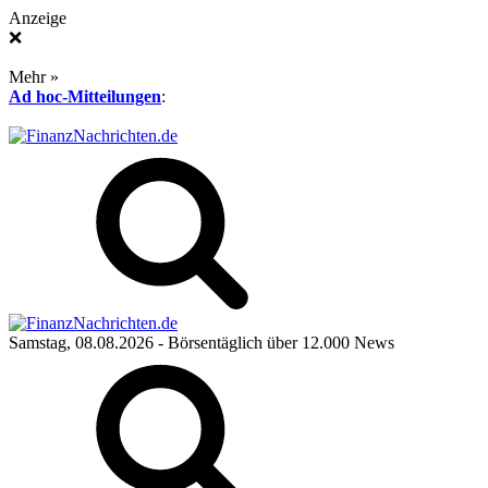
Anzeige
❌
Mehr »
Ad hoc-Mitteilungen
:
Samstag, 08.08.2026
- Börsentäglich über 12.000 News