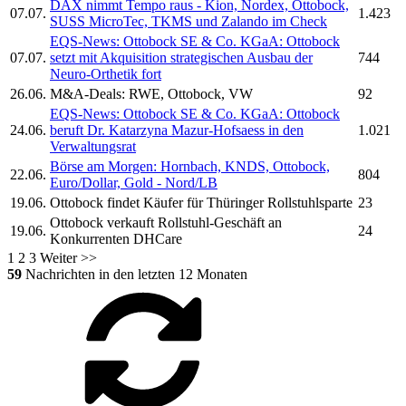
DAX nimmt Tempo raus - Kion, Nordex,
Ottobock,
07.07.
1.423
SUSS MicroTec, TKMS und Zalando im Check
EQS-News:
Ottobock SE & Co. KGaA:
Ottobock
07.07.
setzt mit Akquisition strategischen Ausbau der
744
Neuro-Orthetik fort
26.06.
M&A-Deals: RWE,
Ottobock,
VW
92
EQS-News:
Ottobock SE & Co. KGaA:
Ottobock
24.06.
beruft Dr. Katarzyna Mazur-Hofsaess in den
1.021
Verwaltungsrat
Börse am Morgen: Hornbach, KNDS,
Ottobock,
22.06.
804
Euro/Dollar, Gold - Nord/LB
19.06.
Ottobock
findet Käufer für Thüringer Rollstuhlsparte
23
Ottobock
verkauft Rollstuhl-Geschäft an
19.06.
24
Konkurrenten DHCare
1
2
3
Weiter >>
59
Nachrichten in den letzten 12 Monaten