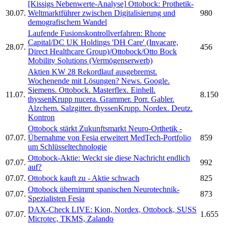
[Kissigs Nebenwerte-Analyse]
Ottobock:
Prothetik-
30.07.
Weltmarktführer zwischen Digitalisierung und
980
demografischem Wandel
Laufende Fusionskontrollverfahren: Rhone
Capital/DC UK Holdings 'DH Care' (Invacare,
28.07.
456
Direct Healthcare Group)/Ottobock/Otto Bock
Mobility Solutions (Vermögenserwerb)
Aktien KW 28 Rekordlauf ausgebremst.
Wochenende mit Lösungen? News. Google.
Siemens.
Ottobock.
Masterflex. Einhell.
11.07.
8.150
thyssenKrupp nucera. Grammer. Porr. Gabler.
Alzchem. Salzgitter. thyssenKrupp. Nordex. Deutz.
Kontron
Ottobock
stärkt Zukunftsmarkt Neuro-Orthetik -
07.07.
Übernahme von Fesia erweitert MedTech-Portfolio
859
um Schlüsseltechnologie
Ottobock-
Aktie: Weckt sie diese Nachricht endlich
07.07.
992
auf?
07.07.
Ottobock
kauft zu - Aktie schwach
825
Ottobock
übernimmt spanischen Neurotechnik-
07.07.
873
Spezialisten Fesia
DAX-Check LIVE: Kion, Nordex,
Ottobock,
SUSS
07.07.
1.655
Microtec, TKMS, Zalando