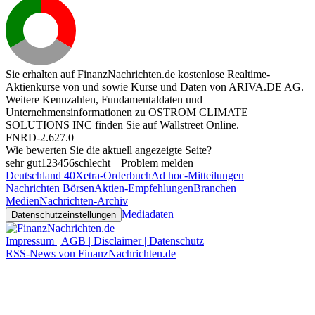
Sie erhalten auf FinanzNachrichten.de kostenlose Realtime-
Aktienkurse von
und
sowie Kurse und Daten von
ARIVA.DE AG
.
Weitere Kennzahlen, Fundamentaldaten und
Unternehmensinformationen zu OSTROM CLIMATE
SOLUTIONS INC finden Sie auf
Wallstreet Online
.
FNRD-2.627.0
Wie bewerten Sie die aktuell angezeigte Seite?
sehr gut
1
2
3
4
5
6
schlecht
Problem melden
Deutschland 40
Xetra-Orderbuch
Ad hoc-Mitteilungen
Nachrichten Börsen
Aktien-Empfehlungen
Branchen
Medien
Nachrichten-Archiv
Mediadaten
Datenschutzeinstellungen
Impressum | AGB | Disclaimer | Datenschutz
RSS-News von FinanzNachrichten.de