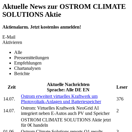
Aktuelle News zur OSTROM CLIMATE
SOLUTIONS Aktie
Aktienalarm. Jetzt kostenlos anmelden!
E-Mail
Aktivieren
Alle
Pressemitteilungen
Empfehlungen
Chartanalysen
Berichte
Aktuelle Nachrichten
Zeit
Leser
Sprache:
Alle
DE
EN
Ostrom
erweitert virtuelles Kraftwerk um
14.07.
376
Photovoltaik-Anlagen und Batteriespeicher
Ostrom:
Virtuelles Kraftwerk NeoGrid AI
14.07.
2
integriert neben E-Autos auch PV und Speicher
OSTROM CLIMATE SOLUTIONS
Aktie jetzt
für 0€ handeln
01.06.
Ostrom Climate Solutions
reports Q1 results
3