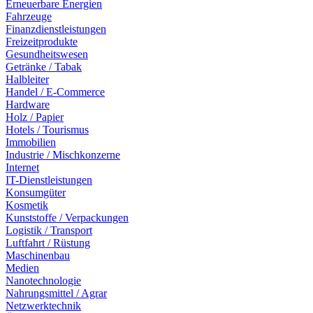
Erneuerbare Energien
Fahrzeuge
Finanzdienstleistungen
Freizeitprodukte
Gesundheitswesen
Getränke / Tabak
Halbleiter
Handel / E-Commerce
Hardware
Holz / Papier
Hotels / Tourismus
Immobilien
Industrie / Mischkonzerne
Internet
IT-Dienstleistungen
Konsumgüter
Kosmetik
Kunststoffe / Verpackungen
Logistik / Transport
Luftfahrt / Rüstung
Maschinenbau
Medien
Nanotechnologie
Nahrungsmittel / Agrar
Netzwerktechnik