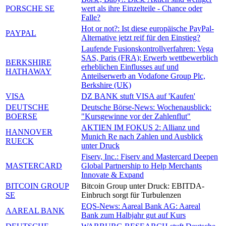
PORSCHE SE
wert als ihre Einzelteile - Chance oder
Falle?
Hot or not?: Ist diese europäische PayPal-
PAYPAL
Alternative jetzt reif für den Einstieg?
Laufende Fusionskontrollverfahren: Vega
SAS, Paris (FRA); Erwerb wettbewerblich
BERKSHIRE
erheblichen Einflusses auf und
HATHAWAY
Anteilserwerb an Vodafone Group Plc,
Berkshire (UK)
VISA
DZ BANK stuft VISA auf 'Kaufen'
DEUTSCHE
Deutsche Börse-News: Wochenausblick:
BOERSE
"Kursgewinne vor der Zahlenflut"
AKTIEN IM FOKUS 2: Allianz und
HANNOVER
Munich Re nach Zahlen und Ausblick
RUECK
unter Druck
Fiserv, Inc.: Fiserv and Mastercard Deepen
MASTERCARD
Global Partnership to Help Merchants
Innovate & Expand
BITCOIN GROUP
Bitcoin Group unter Druck: EBITDA-
SE
Einbruch sorgt für Turbulenzen
EQS-News: Aareal Bank AG: Aareal
AAREAL BANK
Bank zum Halbjahr gut auf Kurs