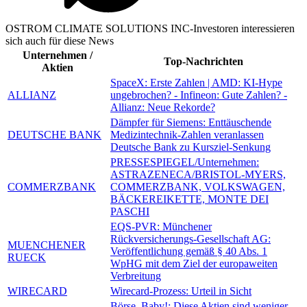
OSTROM CLIMATE SOLUTIONS INC-Investoren interessieren
sich auch für diese News
Unternehmen /
Top-Nachrichten
Aktien
SpaceX: Erste Zahlen | AMD: KI-Hype
ALLIANZ
ungebrochen? - Infineon: Gute Zahlen? -
Allianz: Neue Rekorde?
Dämpfer für Siemens: Enttäuschende
DEUTSCHE BANK
Medizintechnik-Zahlen veranlassen
Deutsche Bank zu Kursziel-Senkung
PRESSESPIEGEL/Unternehmen:
ASTRAZENECA/BRISTOL-MYERS,
COMMERZBANK
COMMERZBANK, VOLKSWAGEN,
BÄCKEREIKETTE, MONTE DEI
PASCHI
EQS-PVR: Münchener
Rückversicherungs-Gesellschaft AG:
MUENCHENER
Veröffentlichung gemäß § 40 Abs. 1
RUECK
WpHG mit dem Ziel der europaweiten
Verbreitung
WIRECARD
Wirecard-Prozess: Urteil in Sicht
Börse, Baby!: Diese Aktien sind weniger