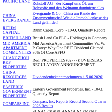
PACIFIC LAND
Rohstoff AG - der Kampf ums Öl, um
Rohstoffe und den Weltraum dominierte alles
Evergrande & Co.: China am Rande des
CHINA
Zusammenbruchs? Wie die Immobilienkrise das
EVERGRANDE
Land gefährdet!
RITHM
Rithm Capital Corp. - 10-Q, Quarterly Report
CAPITAL
BRITISH LAND
British Land Co PLC - Holding(s) in Company
MID-AMERICA
Mid-America Apartment Communities Vs. W.
APARTMENT
P. Carey: Why One REIT Dividend Claimed
COMMUNITIES
86% Of Core AFFO
GUANGZHOU
R&F PROPERTIES (02777): OVERSEAS
R&F
REGULATORY ANNOUNCEMENT
PROPERTIES
CHINA
RESOURCES
Dividendenbekanntmachungen (15.06.2026)
LAND
EASTERLY
Easterly Government Properties, Inc. - 10-Q,
GOVERNMENT
Quarterly Report
PROPERTIES
Compass, Inc. Reports Record Second Quarter
COMPASS INC
2026 Results
SUNAC (01918): ANNOUNCEMENT