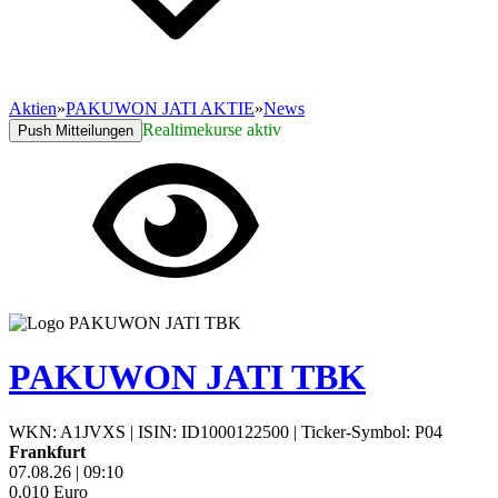
Aktien
»
PAKUWON JATI AKTIE
»
News
Realtimekurse aktiv
Push Mitteilungen
PAKUWON JATI TBK
WKN: A1JVXS
|
ISIN: ID1000122500
|
Ticker-Symbol: P04
Frankfurt
07.08.26
|
09:10
0,010
Euro