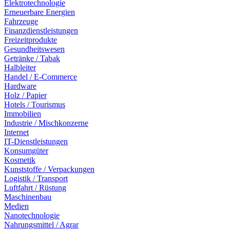
Elektrotechnologie
Erneuerbare Energien
Fahrzeuge
Finanzdienstleistungen
Freizeitprodukte
Gesundheitswesen
Getränke / Tabak
Halbleiter
Handel / E-Commerce
Hardware
Holz / Papier
Hotels / Tourismus
Immobilien
Industrie / Mischkonzerne
Internet
IT-Dienstleistungen
Konsumgüter
Kosmetik
Kunststoffe / Verpackungen
Logistik / Transport
Luftfahrt / Rüstung
Maschinenbau
Medien
Nanotechnologie
Nahrungsmittel / Agrar