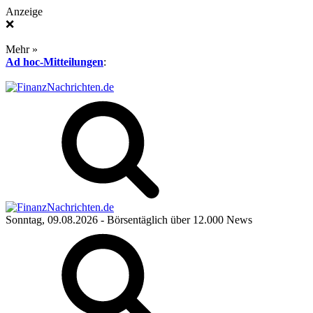
Anzeige
❌
Mehr »
Ad hoc-Mitteilungen
:
Sonntag, 09.08.2026
- Börsentäglich über 12.000 News