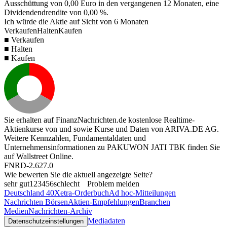
Ausschüttung von
0,00
Euro in den vergangenen 12 Monaten, eine
Dividendendrendite von
0,00 %
.
Ich würde die Aktie auf Sicht von 6 Monaten
Verkaufen
Halten
Kaufen
■ Verkaufen
■ Halten
■ Kaufen
Sie erhalten auf FinanzNachrichten.de kostenlose Realtime-
Aktienkurse von
und
sowie Kurse und Daten von
ARIVA.DE AG
.
Weitere Kennzahlen, Fundamentaldaten und
Unternehmensinformationen zu PAKUWON JATI TBK finden Sie
auf
Wallstreet Online
.
FNRD-2.627.0
Wie bewerten Sie die aktuell angezeigte Seite?
sehr gut
1
2
3
4
5
6
schlecht
Problem melden
Deutschland 40
Xetra-Orderbuch
Ad hoc-Mitteilungen
Nachrichten Börsen
Aktien-Empfehlungen
Branchen
Medien
Nachrichten-Archiv
Mediadaten
Datenschutzeinstellungen