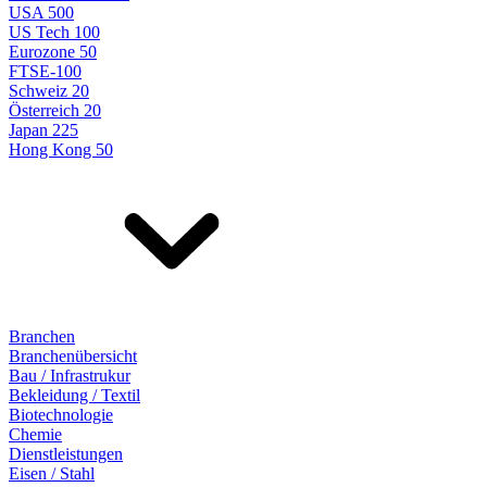
USA 500
US Tech 100
Eurozone 50
FTSE-100
Schweiz 20
Österreich 20
Japan 225
Hong Kong 50
Branchen
Branchenübersicht
Bau / Infrastrukur
Bekleidung / Textil
Biotechnologie
Chemie
Dienstleistungen
Eisen / Stahl