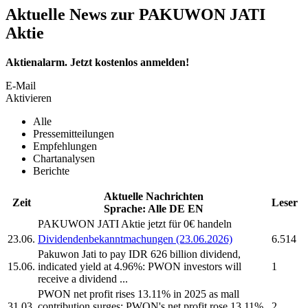
Aktuelle News zur PAKUWON JATI
Aktie
Aktienalarm. Jetzt kostenlos anmelden!
E-Mail
Aktivieren
Alle
Pressemitteilungen
Empfehlungen
Chartanalysen
Berichte
Aktuelle Nachrichten
Zeit
Leser
Sprache:
Alle
DE
EN
PAKUWON JATI
Aktie jetzt für 0€ handeln
23.06.
Dividendenbekanntmachungen (23.06.2026)
6.514
Pakuwon Jati
to pay IDR 626 billion dividend,
15.06.
indicated yield at 4.96%:
PWON
investors will
1
receive a dividend ...
PWON
net profit rises 13.11% in 2025 as mall
31.03.
contribution surges:
PWON's
net profit rose 13.11%
2