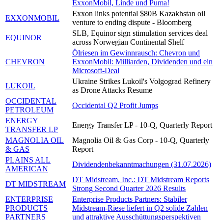
ExxonMobil, Linde und Puma!
Exxon links potential $80B Kazakhstan oil
EXXONMOBIL
venture to ending dispute - Bloomberg
SLB, Equinor sign stimulation services deal
EQUINOR
across Norwegian Continental Shelf
Ölriesen im Gewinnrausch: Chevron und
CHEVRON
ExxonMobil: Milliarden, Dividenden und ein
Microsoft-Deal
Ukraine Strikes Lukoil's Volgograd Refinery
LUKOIL
as Drone Attacks Resume
OCCIDENTAL
Occidental Q2 Profit Jumps
PETROLEUM
ENERGY
Energy Transfer LP - 10-Q, Quarterly Report
TRANSFER LP
MAGNOLIA OIL
Magnolia Oil & Gas Corp - 10-Q, Quarterly
& GAS
Report
PLAINS ALL
Dividendenbekanntmachungen (31.07.2026)
AMERICAN
DT Midstream, Inc.: DT Midstream Reports
DT MIDSTREAM
Strong Second Quarter 2026 Results
ENTERPRISE
Enterprise Products Partners: Stabiler
PRODUCTS
Midstream-Riese liefert in Q2 solide Zahlen
PARTNERS
und attraktive Ausschüttungsperspektiven