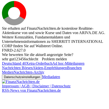
Sie erhalten auf FinanzNachrichten.de kostenlose Realtime-
Aktienkurse von
und
sowie Kurse und Daten von
ARIVA.DE AG
.
Weitere Kennzahlen, Fundamentaldaten und
Unternehmensinformationen zu SHERRITT INTERNATIONAL
CORP finden Sie auf
Wallstreet Online
.
FNRD-2.627.0
Wie bewerten Sie die aktuell angezeigte Seite?
sehr gut
1
2
3
4
5
6
schlecht
Problem melden
Deutschland 40
Xetra-Orderbuch
Ad hoc-Mitteilungen
Nachrichten Börsen
Aktien-Empfehlungen
Branchen
Medien
Nachrichten-Archiv
Mediadaten
Datenschutzeinstellungen
Impressum | AGB | Disclaimer | Datenschutz
RSS-News von FinanzNachrichten.de