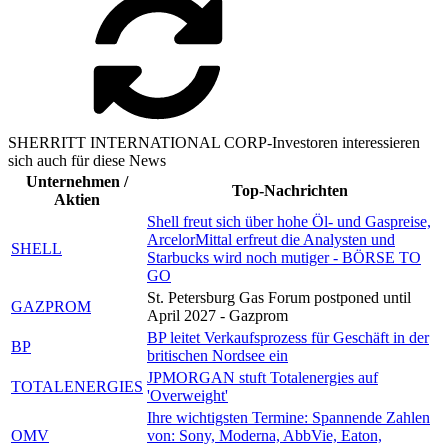
SHERRITT INTERNATIONAL CORP-Investoren interessieren
sich auch für diese News
Unternehmen /
Top-Nachrichten
Aktien
Shell freut sich über hohe Öl- und Gaspreise,
ArcelorMittal erfreut die Analysten und
SHELL
Starbucks wird noch mutiger - BÖRSE TO
GO
St. Petersburg Gas Forum postponed until
GAZPROM
April 2027 - Gazprom
BP leitet Verkaufsprozess für Geschäft in der
BP
britischen Nordsee ein
JPMORGAN stuft Totalenergies auf
TOTALENERGIES
'Overweight'
Ihre wichtigsten Termine: Spannende Zahlen
OMV
von: Sony, Moderna, AbbVie, Eaton,