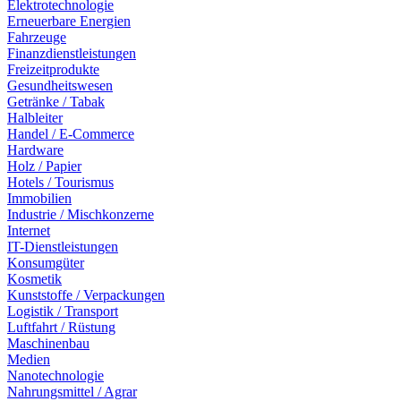
Elektrotechnologie
Erneuerbare Energien
Fahrzeuge
Finanzdienstleistungen
Freizeitprodukte
Gesundheitswesen
Getränke / Tabak
Halbleiter
Handel / E-Commerce
Hardware
Holz / Papier
Hotels / Tourismus
Immobilien
Industrie / Mischkonzerne
Internet
IT-Dienstleistungen
Konsumgüter
Kosmetik
Kunststoffe / Verpackungen
Logistik / Transport
Luftfahrt / Rüstung
Maschinenbau
Medien
Nanotechnologie
Nahrungsmittel / Agrar