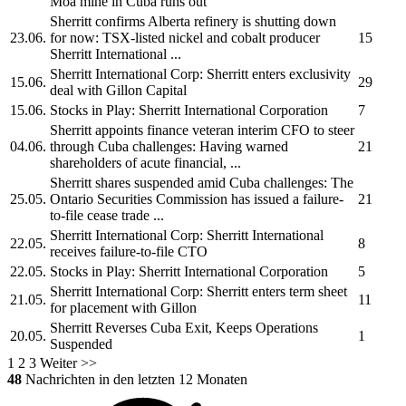
Moa mine in Cuba runs out
Sherritt
confirms Alberta refinery is shutting down
23.06.
for now: TSX-listed nickel and cobalt producer
15
Sherritt International
...
Sherritt International Corp:
Sherritt
enters exclusivity
15.06.
29
deal with Gillon Capital
15.06.
Stocks in Play:
Sherritt International Corporation
7
Sherritt
appoints finance veteran interim CFO to steer
04.06.
through Cuba challenges: Having warned
21
shareholders of acute financial, ...
Sherritt
shares suspended amid Cuba challenges: The
25.05.
Ontario Securities Commission has issued a failure-
21
to-file cease trade ...
Sherritt International Corp:
Sherritt International
22.05.
8
receives failure-to-file CTO
22.05.
Stocks in Play:
Sherritt International Corporation
5
Sherritt International Corp:
Sherritt
enters term sheet
21.05.
11
for placement with Gillon
Sherritt
Reverses Cuba Exit, Keeps Operations
20.05.
1
Suspended
1
2
3
Weiter >>
48
Nachrichten in den letzten 12 Monaten