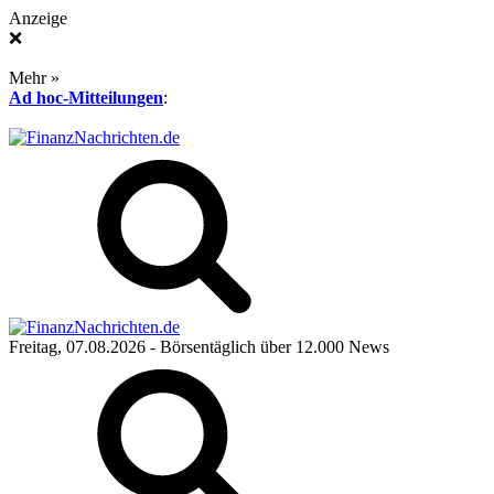
Anzeige
❌
Mehr »
Ad hoc-Mitteilungen
:
Freitag, 07.08.2026
- Börsentäglich über 12.000 News