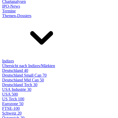
Chartanalysen
IPO-News
Termine
Themen-Dossiers
Indizes
Übersicht nach Indizes/Märkten
Deutschland 40
Deutschland Small Cap 70
Deutschland Mid Cap 50
Deutschland Tech 30
USA Industrie 30
USA 500
US Tech 100
Eurozone 50
FTSE-100
Schweiz 20
Österreich 20