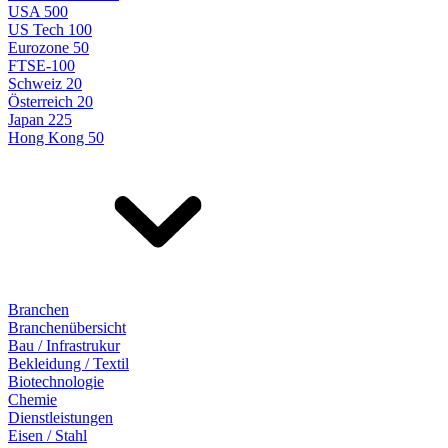
USA 500
US Tech 100
Eurozone 50
FTSE-100
Schweiz 20
Österreich 20
Japan 225
Hong Kong 50
Branchen
Branchenübersicht
Bau / Infrastrukur
Bekleidung / Textil
Biotechnologie
Chemie
Dienstleistungen
Eisen / Stahl