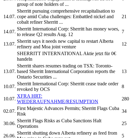
group of note holders of ...
Sherritt
pursuing comprehensive recapitalisation to
14.07.
cope amid Cuba challenges: Embattled nickel and
21
cobalt refiner
Sherritt
...
Sherritt International Corp:
Sherritt
has money woes,
14.07.
7
to release Q2 results Aug. 12
Sherritt
says it needs new capital to restart Alberta
13.07.
12
refinery and Moa joint venture
SHERRITT INTERNATIONAL
Aktie jetzt für 0€
handeln
Sherritt
shares resumes trading on TSX: Toronto-
13.07.
based
Sherritt International Corporation
reports the
13
Ontario Securities ...
Sherritt International Corp:
Sherritt
cease trade order
10.07.
8
revoked by OCS
XFRA HRT:
10.07.
280
WIEDERAUFNAHME/RESUMPTION
First Majestic Advances Permits;
Sherritt
Flags Cuba
02.07.
34
Risk
Sherritt
Flags Risks as Cuba Sanctions Halt
30.06.
25
Operations
Sherritt
shutting down Alberta refinery as feed from
26.06.
5