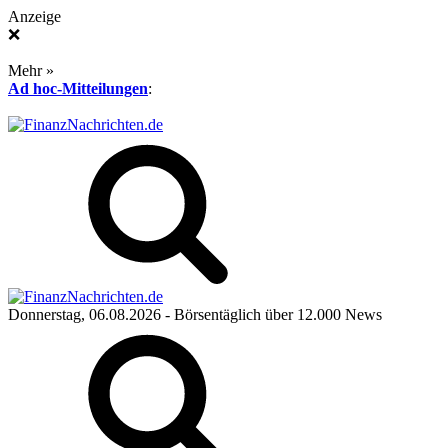
Anzeige
❌
Mehr »
Ad hoc-Mitteilungen
:
Donnerstag, 06.08.2026
- Börsentäglich über 12.000 News