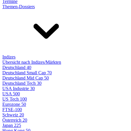
Termine
Themen-Dossiers
Indizes
Übersicht nach Indizes/Märkten
Deutschland 40
Deutschland Small Cap 70
Deutschland Mid Cap 50
Deutschland Tech 30
USA Industrie 30
USA 500
US Tech 100
Eurozone 50
FTSE-100
Schweiz 20
Österreich 20
Japan 225
Hong Kong 50