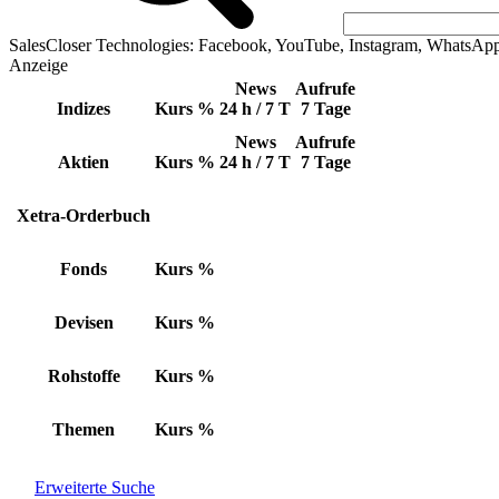
SalesCloser Technologies: Facebook, YouTube, Instagram, WhatsAp
Anzeige
News
Aufrufe
Indizes
Kurs
%
24 h / 7 T
7 Tage
News
Aufrufe
Aktien
Kurs
%
24 h / 7 T
7 Tage
Xetra-Orderbuch
Fonds
Kurs
%
Devisen
Kurs
%
Rohstoffe
Kurs
%
Themen
Kurs
%
Erweiterte Suche