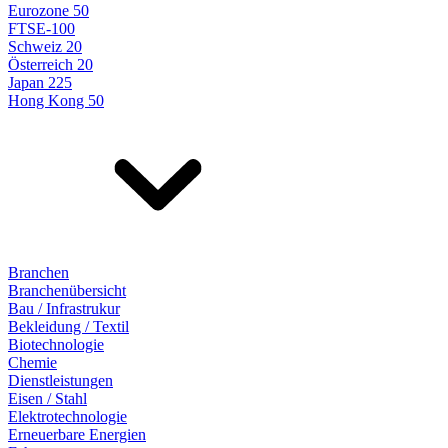
Eurozone 50
FTSE-100
Schweiz 20
Österreich 20
Japan 225
Hong Kong 50
Branchen
Branchenübersicht
Bau / Infrastrukur
Bekleidung / Textil
Biotechnologie
Chemie
Dienstleistungen
Eisen / Stahl
Elektrotechnologie
Erneuerbare Energien