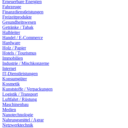
Erneuerbare Energien
Fahrzeuge
Finanzdienstleistungen
Freizeitprodukte
Gesundheitswesen
Getränke / Tabak
Halbleiter
Handel / E-Commerce
Hardware
Holz / Papier
Hotels / Tourismus
Immobilien
Industrie / Mischkonzerne
Internet
IT-Dienstleistungen
Konsumgüter
Kosmetik
Kunststoffe / Verpackungen
Logistik / Transport
Luftfahrt / Rüstung
Maschinenbau
Medien
Nanotechnologie
Nahrungsmittel / Agrar
Netzwerktechnik