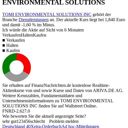
ENVIRONMENTAL SOLUTIONS
TOMI ENVIRONMENTAL SOLUTIONS INC
gehört der
Branche
Dienstleistungen
an. Der aktuelle Kurs liegt bei
1,840
Euro
und damit
-1,60 %
im Minus.
Ich würde die Aktie auf Sicht von 6 Monaten
Verkaufen
Halten
Kaufen
■ Verkaufen
■ Halten
■ Kaufen
Sie erhalten auf FinanzNachrichten.de kostenlose Realtime-
Aktienkurse von
und
sowie Kurse und Daten von
ARIVA.DE AG
.
Weitere Kennzahlen, Fundamentaldaten und
Unternehmensinformationen zu TOMI ENVIRONMENTAL
SOLUTIONS INC finden Sie auf
Wallstreet Online
.
FNRD-2.627.0
Wie bewerten Sie die aktuell angezeigte Seite?
sehr gut
1
2
3
4
5
6
schlecht
Problem melden
Deutschland 40
Xetra-Orderbuch
Ad hoc-Mitteilungen