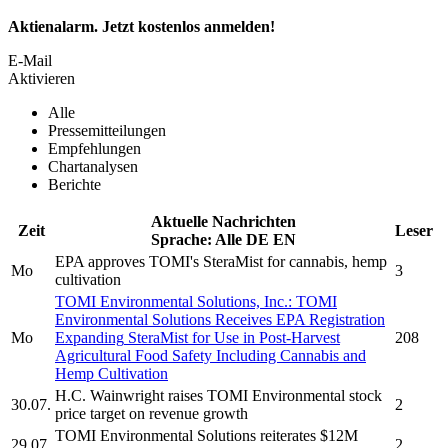
Aktienalarm. Jetzt kostenlos anmelden!
E-Mail
Aktivieren
Alle
Pressemitteilungen
Empfehlungen
Chartanalysen
Berichte
Aktuelle Nachrichten
Zeit
Leser
Sprache:
Alle
DE
EN
EPA approves TOMI's
SteraMist
for cannabis, hemp
Mo
3
cultivation
TOMI Environmental Solutions, Inc.
:
TOMI
Environmental Solutions
Receives EPA Registration
Mo
Expanding
SteraMist
for Use in Post-Harvest
208
Agricultural Food Safety Including Cannabis and
Hemp Cultivation
H.C. Wainwright raises
TOMI Environmental
stock
30.07.
2
price target on revenue growth
TOMI Environmental Solutions
reiterates $12M
29.07.
2