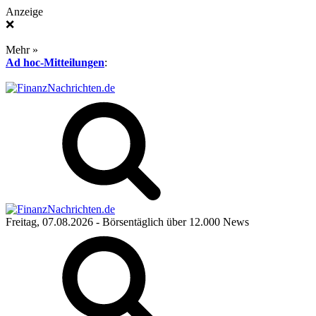
Anzeige
❌
Mehr »
Ad hoc-Mitteilungen
:
Freitag, 07.08.2026
- Börsentäglich über 12.000 News