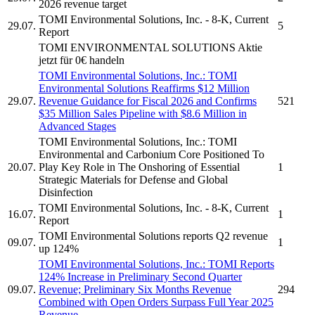
2026 revenue target
TOMI Environmental Solutions, Inc.
- 8-K, Current
29.07.
5
Report
TOMI ENVIRONMENTAL SOLUTIONS
Aktie
jetzt für 0€ handeln
TOMI Environmental Solutions, Inc.
:
TOMI
Environmental Solutions
Reaffirms $12 Million
29.07.
Revenue Guidance for Fiscal 2026 and Confirms
521
$35 Million Sales Pipeline with $8.6 Million in
Advanced Stages
TOMI Environmental Solutions, Inc.
:
TOMI
Environmental
and Carbonium Core Positioned To
20.07.
Play Key Role in The Onshoring of Essential
1
Strategic Materials for Defense and Global
Disinfection
TOMI Environmental Solutions, Inc.
- 8-K, Current
16.07.
1
Report
TOMI Environmental Solutions
reports Q2 revenue
09.07.
1
up 124%
TOMI Environmental Solutions, Inc.
: TOMI Reports
124% Increase in Preliminary Second Quarter
09.07.
Revenue; Preliminary Six Months Revenue
294
Combined with Open Orders Surpass Full Year 2025
Revenue