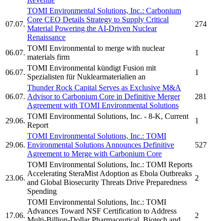
TOMI Environmental Solutions, Inc.
: Carbonium
Core CEO Details Strategy to Supply Critical
07.07.
274
Material Powering the AI-Driven Nuclear
Renaissance
TOMI Environmental
to merge with nuclear
06.07.
1
materials firm
TOMI Environmental
kündigt Fusion mit
06.07.
1
Spezialisten für Nuklearmaterialien an
Thunder Rock Capital Serves as Exclusive M&A
06.07.
Advisor to Carbonium Core in Definitive Merger
281
Agreement with
TOMI Environmental Solutions
TOMI Environmental Solutions, Inc.
- 8-K, Current
29.06.
1
Report
TOMI Environmental Solutions, Inc.
:
TOMI
29.06.
Environmental Solutions
Announces Definitive
527
Agreement to Merge with Carbonium Core
TOMI Environmental Solutions, Inc.
: TOMI Reports
Accelerating
SteraMist
Adoption as Ebola Outbreaks
23.06.
2
and Global Biosecurity Threats Drive Preparedness
Spending
TOMI Environmental Solutions, Inc.
: TOMI
Advances Toward NSF Certification to Address
17.06.
2
Multi-Billion-Dollar Pharmaceutical, Biotech and