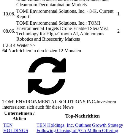
Cleanroom Decontamination Markets
TOMI Environmental Solutions, Inc.
- 8-K, Current
10.06.
1
Report
TOMI Environmental Solutions, Inc.
:
TOMI
Environmental
Targets Drone-Enabled
SteraMist
08.06.
2
Technology for High-Growth AI, Autonomous
Robotics and Biosecurity Markets
1
2
3
4
Weiter >>
64
Nachrichten in den letzten 12 Monaten
TOMI ENVIRONMENTAL SOLUTIONS INC-Investoren
interessieren sich auch für diese News
Unternehmen /
Top-Nachrichten
Aktien
TEN
TEN Holdings, Inc. Outlines Growth Strategy
HOLDINGS
Following Closing of $7.5 Million Offering