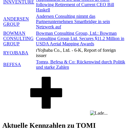
INNVENTURE
following Retirement of Current CEO Bill
Haskell
Andersen Consulting nimmt das
ANDERSEN
Partnerunternehmen Smartbridge in sein
GROUP
Netzwerk auf
BOWMAN
Bowman Consulting Group, Ltd.: Bowman
CONSULTING
Consulting Group Ltd. Secures $11.2 Million in
GROUP
USDA Aerial Mapping Awards
rYojbaba Co., Ltd. - 6-K, Report of foreign
RYOJBABA
issuer
Tomra, Befesa & Co: Rückenwind durch Politik
BEFESA
und starke Zahlen
Aktuelle Kennzahlen zu TOMI