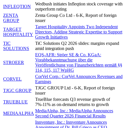
Wedbush initiates Infleqtion stock coverage with
INFLEQTION
outperform rating
ZENTA
Zenta Group Co Ltd - 6-K, Report of foreign
GROUP
issuer
Target Hospitality Appoints Two Independent
TARGET
Directors, Adding Strategic Expertise to Support
HOSPITALITY
Growth Initiatives
TIC
TiC Solutions Q2 2026 slides: margins expand
SOLUTIONS
amid integration push
EQS-AFR: Ströer SE & Co. KGaA:
Vorabbekanntmachung über die
STROEER
Veröffentlichung von Finanzberichten gemäß §§
114, 115, 117 WpHG
CorVel Corp.: CorVel Announces Revenues and
CORVEL
Earnings
TJGC GROUP Ltd - 6-K, Report of foreign
TJGC GROUP
issuer
TrueBlue forecasts Q3 revenue growth of
TRUEBLUE
7%-11% as on-demand returns to growth
MediaAlpha, Inc.: MediaAlpha Announces
MEDIAALPHA
Second Quarter 2026 Financial Results
Innventure, Inc.: Innventure Announces
Appointment of Dr. Bill Grieco as CEO