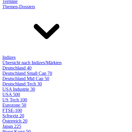
Termine
Themen-Dossiers
Indizes
Übersicht nach Indizes/Märkten
Deutschland 40
Deutschland Small Cap 70
Deutschland Mid Cap 50
Deutschland Tech 30
USA Industrie 30
USA 500
US Tech 100
Eurozone 50
FTSE-100
Schweiz 20
Österreich 20
Japan 225
Hong Kong 50