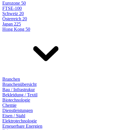
Eurozone 50
FTSE-100
Schweiz 20
Österreich 20
Japan 225
Hong Kong 50
Branchen
Branchenübersicht
Bau / Infrastrukur
Bekleidung / Textil
Biotechnologie
Chemie
Dienstleistungen
Eisen / Stahl
Elektrotechnologie
Erneuerbare Energien