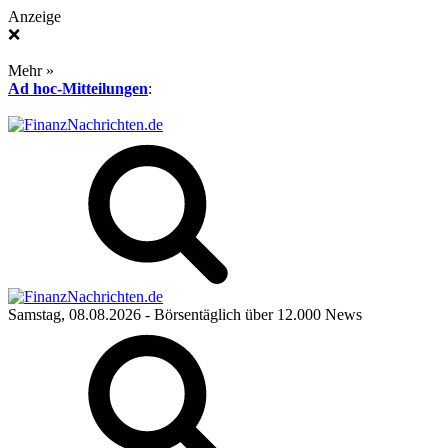
Anzeige
❌
Mehr »
Ad hoc-Mitteilungen
:
Samstag, 08.08.2026
- Börsentäglich über 12.000 News