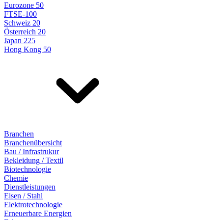
Eurozone 50
FTSE-100
Schweiz 20
Österreich 20
Japan 225
Hong Kong 50
Branchen
Branchenübersicht
Bau / Infrastrukur
Bekleidung / Textil
Biotechnologie
Chemie
Dienstleistungen
Eisen / Stahl
Elektrotechnologie
Erneuerbare Energien