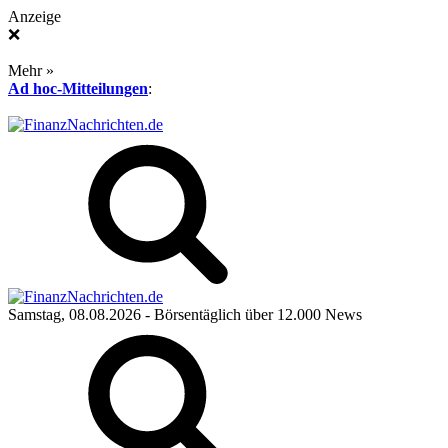
Anzeige
❌
Mehr »
Ad hoc-Mitteilungen
:
Samstag, 08.08.2026
- Börsentäglich über 12.000 News