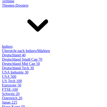
Termine
Themen-Dossiers
Indizes
Übersicht nach Indizes/Märkten
Deutschland 40
Deutschland Small Cap 70
Deutschland Mid Cap 50
Deutschland Tech 30
USA Industrie 30
USA 500
US Tech 100
Eurozone 50
FTSE-100
Schweiz 20
Österreich 20
Japan 225
Hong Kong 50