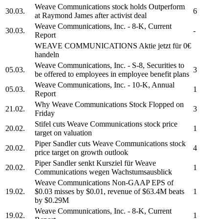
Weave Communications
stock holds Outperform
30.03.
6
at Raymond James after activist deal
Weave Communications, Inc.
- 8-K, Current
30.03.
-
Report
WEAVE COMMUNICATIONS
Aktie jetzt für 0€
handeln
Weave Communications, Inc.
- S-8, Securities to
05.03.
3
be offered to employees in employee benefit plans
Weave Communications, Inc.
- 10-K, Annual
05.03.
1
Report
Why
Weave Communications
Stock Flopped on
21.02.
3
Friday
Stifel cuts
Weave Communications
stock price
20.02.
1
target on valuation
Piper Sandler cuts
Weave Communications
stock
20.02.
4
price target on growth outlook
Piper Sandler senkt Kursziel für
Weave
20.02.
1
Communications
wegen Wachstumsausblick
Weave Communications
Non-GAAP EPS of
19.02.
$0.03 misses by $0.01, revenue of $63.4M beats
1
by $0.29M
Weave Communications, Inc.
- 8-K, Current
19.02.
1