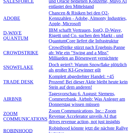
SALESFORCE
und Oracle bedienen Konzerne, Miivo AI
entlastet den Mittelstand
Chancen & Risiken bei den Q2-
ADOBE
Kennzahlen - Adobe, Almonty Industries,
Apple, Microsoft
IBM schafft Vertrauen, IonQ, D-Wave,
D-WAVE
Rigetti und Co. suchen den Markt - und
QUANTUM
QuantumCore liefert die Infrastruktur
CrowdStrike stürzt nach Ergebnis-Panne
CROWDSTRIKE
ab: Wie ein "Swing and a Miss"
Milliarden an Börsenwert vernichtete
Doch geirrt?: Warum Snowflake plötzlich
SNOWFLAKE
als großer KI-Gewinner gilt
Komplett abgedrehter Handel: +45
TRADE DESK
Prozent! Bei dieser Aktie bleibt heute kein
Stein auf dem anderen!
Tagesvorschau 6. August: Siemens,
AIRBNB
Commerzbank, Airbnb: Was Anleger am
Donnerstag wissen müssen
Zoom Communications, Inc.: Zoom
ZOOM
Revenue Accelerator unveils AI that
COMMUNICATIONS
drives revenue action, not just insights
Robinhood könnte jetzt die nächste Rallye
ROBINHOOD