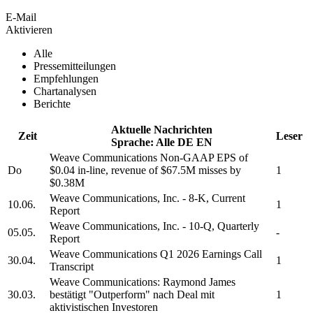
E-Mail
Aktivieren
Alle
Pressemitteilungen
Empfehlungen
Chartanalysen
Berichte
Aktuelle Nachrichten
Zeit
Leser
Sprache:
Alle
DE
EN
Weave Communications
Non-GAAP EPS of
Do
$0.04 in-line, revenue of $67.5M misses by
1
$0.38M
Weave Communications, Inc.
- 8-K, Current
10.06.
1
Report
Weave Communications, Inc.
- 10-Q, Quarterly
05.05.
-
Report
Weave Communications
Q1 2026 Earnings Call
30.04.
1
Transcript
Weave Communications:
Raymond James
30.03.
bestätigt "Outperform" nach Deal mit
1
aktivistischen Investoren