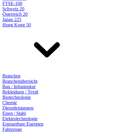
FTSE-100
Schweiz 20
Österreich 20
Japan 225
Hong Kong 50
Branchen
Branchenübersicht
Bau / Infrastrukur
Bekleidung / Textil
Biotechnologie
Chemie
Dienstleistungen
Eisen / Stahl
Elektrotechnologie
Erneuerbare Energien
Fahrzeuge