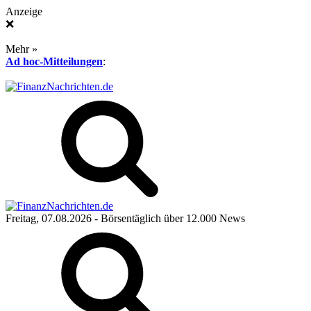
Anzeige
❌
Mehr »
Ad hoc-Mitteilungen
:
Freitag, 07.08.2026
- Börsentäglich über 12.000 News