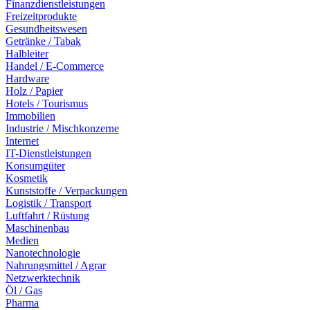
Finanzdienstleistungen
Freizeitprodukte
Gesundheitswesen
Getränke / Tabak
Halbleiter
Handel / E-Commerce
Hardware
Holz / Papier
Hotels / Tourismus
Immobilien
Industrie / Mischkonzerne
Internet
IT-Dienstleistungen
Konsumgüter
Kosmetik
Kunststoffe / Verpackungen
Logistik / Transport
Luftfahrt / Rüstung
Maschinenbau
Medien
Nanotechnologie
Nahrungsmittel / Agrar
Netzwerktechnik
Öl / Gas
Pharma