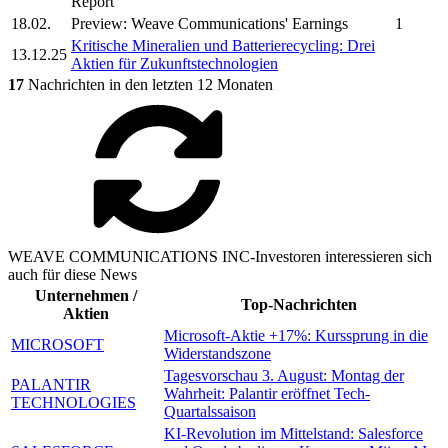
Report
18.02.
Preview:
Weave Communications'
Earnings
1
Kritische Mineralien und Batterierecycling: Drei
13.12.25
Aktien für Zukunftstechnologien
17
Nachrichten in den letzten 12 Monaten
WEAVE COMMUNICATIONS INC-Investoren interessieren sich
auch für diese News
Unternehmen /
Top-Nachrichten
Aktien
Microsoft-Aktie +17%: Kurssprung in die
MICROSOFT
Widerstandszone
Tagesvorschau 3. August: Montag der
PALANTIR
Wahrheit: Palantir eröffnet Tech-
TECHNOLOGIES
Quartalssaison
KI-Revolution im Mittelstand: Salesforce