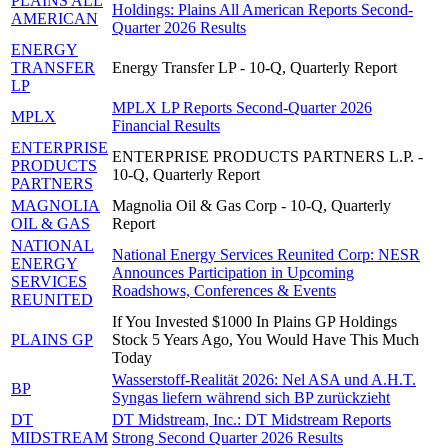
PLAINS ALL
Holdings: Plains All American Reports Second-
AMERICAN
Quarter 2026 Results
ENERGY
TRANSFER
Energy Transfer LP - 10-Q, Quarterly Report
LP
MPLX LP Reports Second-Quarter 2026
MPLX
Financial Results
ENTERPRISE
ENTERPRISE PRODUCTS PARTNERS L.P. -
PRODUCTS
10-Q, Quarterly Report
PARTNERS
MAGNOLIA
Magnolia Oil & Gas Corp - 10-Q, Quarterly
OIL & GAS
Report
NATIONAL
National Energy Services Reunited Corp: NESR
ENERGY
Announces Participation in Upcoming
SERVICES
Roadshows, Conferences & Events
REUNITED
If You Invested $1000 In Plains GP Holdings
PLAINS GP
Stock 5 Years Ago, You Would Have This Much
Today
Wasserstoff-Realität 2026: Nel ASA und A.H.T.
BP
Syngas liefern während sich BP zurückzieht
DT
DT Midstream, Inc.: DT Midstream Reports
MIDSTREAM
Strong Second Quarter 2026 Results