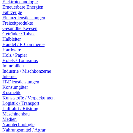
Elektrotechnologie
Erneuerbare Energien
Fahrzeuge
Finanzdienstleistungen
Freizeitprodukte
Gesundheitswesen
Getränke / Tabak
Halbleiter
Handel / E-Commerce
Hardware
Holz / Papier
Hotels / Tourismus
Immobilien
Industrie / Mischkonzerne
Internet
IT-Dienstleistungen
Konsumgüter
Kosmetik
Kunststoffe / Verpackungen
Logistik / Transport
Luftfahrt / Rüstung
Maschinenbau
Medien
Nanotechnologie
Nahrungsmittel / Agrar