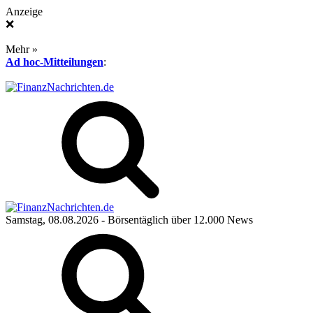
Anzeige
❌
Mehr »
Ad hoc-Mitteilungen
:
Samstag, 08.08.2026
- Börsentäglich über 12.000 News