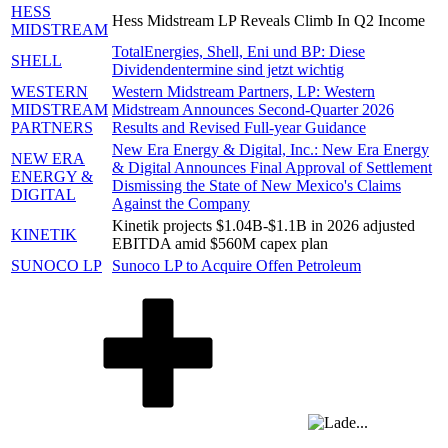
HESS
Hess Midstream LP Reveals Climb In Q2 Income
MIDSTREAM
TotalEnergies, Shell, Eni und BP: Diese
SHELL
Dividendentermine sind jetzt wichtig
WESTERN
Western Midstream Partners, LP: Western
MIDSTREAM
Midstream Announces Second-Quarter 2026
PARTNERS
Results and Revised Full-year Guidance
New Era Energy & Digital, Inc.: New Era Energy
NEW ERA
& Digital Announces Final Approval of Settlement
ENERGY &
Dismissing the State of New Mexico's Claims
DIGITAL
Against the Company
Kinetik projects $1.04B-$1.1B in 2026 adjusted
KINETIK
EBITDA amid $560M capex plan
SUNOCO LP
Sunoco LP to Acquire Offen Petroleum