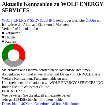
Aktuelle Kennzahlen zu WOLF ENERGY
SERVICES
WOLF ENERGY SERVICES INC
gehört der Branche
Öl/Gas
an.
Ich würde die Aktie auf Sicht von 6 Monaten
Verkaufen
Halten
Kaufen
■ Verkaufen
■ Halten
■ Kaufen
Sie erhalten auf FinanzNachrichten.de kostenlose Realtime-
Aktienkurse von
und
sowie Kurse und Daten von
ARIVA.DE AG
.
Weitere Kennzahlen, Fundamentaldaten und
Unternehmensinformationen zu WOLF ENERGY SERVICES INC
finden Sie auf
Wallstreet Online
.
FNRD-2.627.0
Wie bewerten Sie die aktuell angezeigte Seite?
sehr gut
1
2
3
4
5
6
schlecht
Problem melden
Deutschland 40
Xetra-Orderbuch
Ad hoc-Mitteilungen