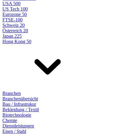
USA 500
US Tech 100
Eurozone 50
FTSE-100
Schweiz 20
Österreich 20
Japan 225
Hong Kong 50
Branchen
Branchenübersicht
Bau / Infrastrukur
Bekleidung / Textil
Biotechnologie
Chemie
Dienstleistungen
Eisen / Stahl