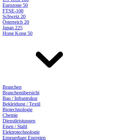
Eurozone 50
FTSE-100
Schweiz 20
Österreich 20
Japan 225
Hong Kong 50
Branchen
Branchenübersicht
Bau / Infrastrukur
Bekleidung / Textil
Biotechnologie
Chemie
Dienstleistungen
Eisen / Stahl
Elektrotechnologie
Erneuerbare Energien