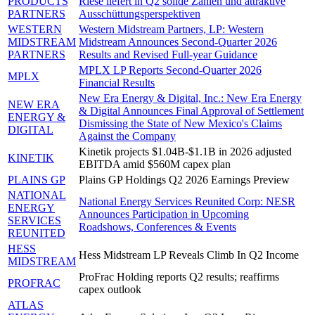
PRODUCTS
Riese liefert in Q2 solide Zahlen und attraktive
PARTNERS
Ausschüttungsperspektiven
WESTERN
Western Midstream Partners, LP: Western
MIDSTREAM
Midstream Announces Second-Quarter 2026
PARTNERS
Results and Revised Full-year Guidance
MPLX LP Reports Second-Quarter 2026
MPLX
Financial Results
New Era Energy & Digital, Inc.: New Era Energy
NEW ERA
& Digital Announces Final Approval of Settlement
ENERGY &
Dismissing the State of New Mexico's Claims
DIGITAL
Against the Company
Kinetik projects $1.04B-$1.1B in 2026 adjusted
KINETIK
EBITDA amid $560M capex plan
PLAINS GP
Plains GP Holdings Q2 2026 Earnings Preview
NATIONAL
National Energy Services Reunited Corp: NESR
ENERGY
Announces Participation in Upcoming
SERVICES
Roadshows, Conferences & Events
REUNITED
HESS
Hess Midstream LP Reveals Climb In Q2 Income
MIDSTREAM
ProFrac Holding reports Q2 results; reaffirms
PROFRAC
capex outlook
ATLAS