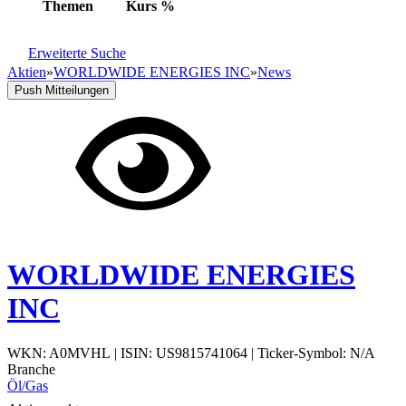
Themen
Kurs
%
Erweiterte Suche
Aktien
»
WORLDWIDE ENERGIES INC
»
News
Push Mitteilungen
WORLDWIDE ENERGIES
INC
WKN: A0MVHL
|
ISIN: US9815741064
|
Ticker-Symbol: N/A
Branche
Öl/Gas