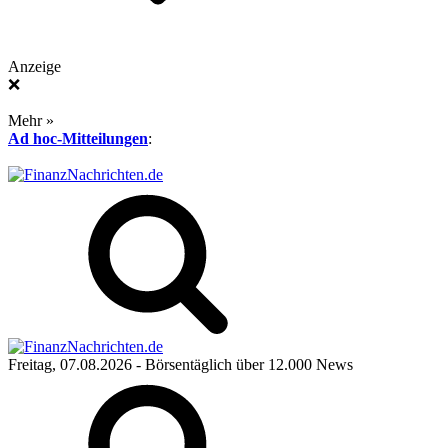
Anzeige
❌
Mehr »
Ad hoc-Mitteilungen
:
Freitag, 07.08.2026
- Börsentäglich über 12.000 News