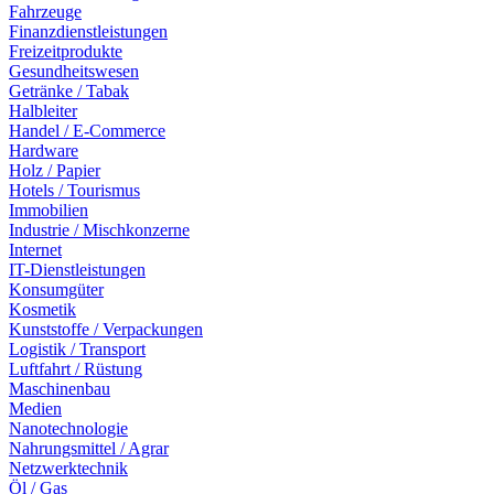
Fahrzeuge
Finanzdienstleistungen
Freizeitprodukte
Gesundheitswesen
Getränke / Tabak
Halbleiter
Handel / E-Commerce
Hardware
Holz / Papier
Hotels / Tourismus
Immobilien
Industrie / Mischkonzerne
Internet
IT-Dienstleistungen
Konsumgüter
Kosmetik
Kunststoffe / Verpackungen
Logistik / Transport
Luftfahrt / Rüstung
Maschinenbau
Medien
Nanotechnologie
Nahrungsmittel / Agrar
Netzwerktechnik
Öl / Gas