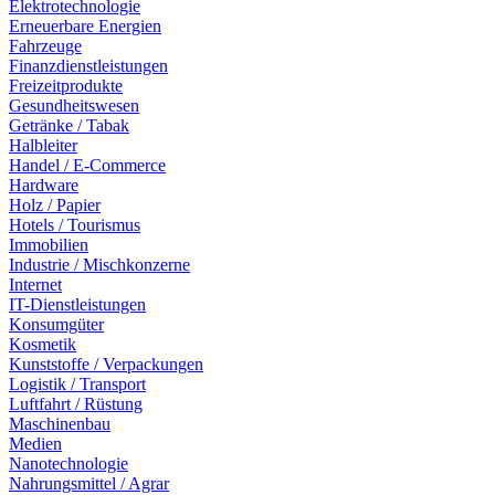
Elektrotechnologie
Erneuerbare Energien
Fahrzeuge
Finanzdienstleistungen
Freizeitprodukte
Gesundheitswesen
Getränke / Tabak
Halbleiter
Handel / E-Commerce
Hardware
Holz / Papier
Hotels / Tourismus
Immobilien
Industrie / Mischkonzerne
Internet
IT-Dienstleistungen
Konsumgüter
Kosmetik
Kunststoffe / Verpackungen
Logistik / Transport
Luftfahrt / Rüstung
Maschinenbau
Medien
Nanotechnologie
Nahrungsmittel / Agrar