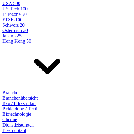
USA 500
US Tech 100
Eurozone 50
FTSE-100
Schweiz 20
Österreich 20
Japan 225
Hong Kong 50
Branchen
Branchenübersicht
Bau / Infrastrukur
Bekleidung / Textil
Biotechnologie
Chemie
Dienstleistungen
Eisen / Stahl