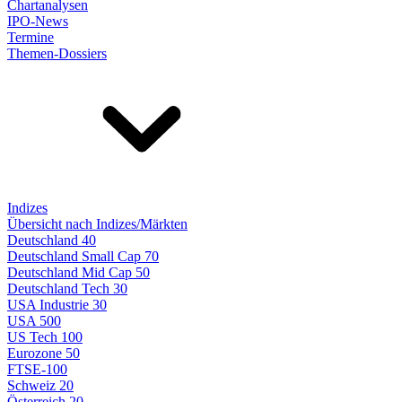
Chartanalysen
IPO-News
Termine
Themen-Dossiers
Indizes
Übersicht nach Indizes/Märkten
Deutschland 40
Deutschland Small Cap 70
Deutschland Mid Cap 50
Deutschland Tech 30
USA Industrie 30
USA 500
US Tech 100
Eurozone 50
FTSE-100
Schweiz 20
Österreich 20