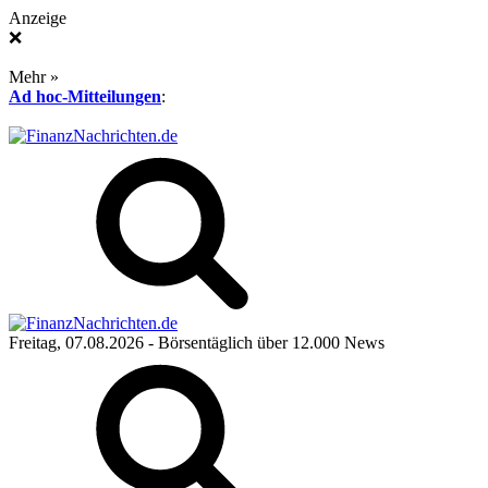
Anzeige
❌
Mehr »
Ad hoc-Mitteilungen
:
Freitag, 07.08.2026
- Börsentäglich über 12.000 News