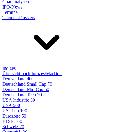
Chartanalysen
IPO-News
Termine
Themen-Dossiers
Indizes
Übersicht nach Indizes/Märkten
Deutschland 40
Deutschland Small Cap 70
Deutschland Mid Cap 50
Deutschland Tech 30
USA Industrie 30
USA 500
US Tech 100
Eurozone 50
FTSE-100
Schweiz 20
Österreich 20