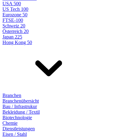
USA 500
US Tech 100
Eurozone 50
FTSE-100
Schweiz 20
Österreich 20
Japan 225
Hong Kong 50
Branchen
Branchenübersicht
Bau / Infrastrukur
Bekleidung / Textil
Biotechnologie
Chemie
Dienstleistungen
Eisen / Stahl