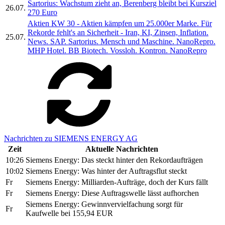
Sartorius: Wachstum zieht an, Berenberg bleibt bei Kursziel
26.07.
270 Euro
Aktien KW 30 - Aktien kämpfen um 25.000er Marke. Für
Rekorde fehlt's an Sicherheit - Iran, KI, Zinsen, Inflation.
25.07.
News. SAP. Sartorius. Mensch und Maschine. NanoRepro.
MHP Hotel. BB Biotech. Vossloh. Kontron. NanoRepro
Nachrichten zu SIEMENS ENERGY AG
Zeit
Aktuelle Nachrichten
10:26
Siemens Energy: Das steckt hinter den Rekordaufträgen
10:02
Siemens Energy: Was hinter der Auftragsflut steckt
Fr
Siemens Energy: Milliarden-Aufträge, doch der Kurs fällt
Fr
Siemens Energy: Diese Auftragswelle lässt aufhorchen
Siemens Energy: Gewinnvervielfachung sorgt für
Fr
Kaufwelle bei 155,94 EUR