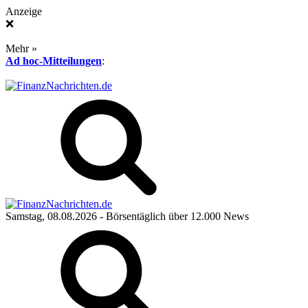
Anzeige
❌
Mehr »
Ad hoc-Mitteilungen
:
Samstag, 08.08.2026
- Börsentäglich über 12.000 News