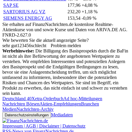
SAP SE
177,96
+4,08 %
SARTORIUS AG VZ
232,20
+1,18 %
SIEMENS ENERGY AG
153,54
-0,09 %
Sie erhalten auf FinanzNachrichten.de kostenlose Realtime-
Aktienkurse von
und
sowie Kurse und Daten von
ARIVA.DE AG
.
FNRD-2.627.0
Wie bewerten Sie die aktuell angezeigte Seite?
sehr gut
1
2
3
4
5
6
schlecht
Problem melden
Werbehinweise:
Die Billigung des Basisprospekts durch die BaFin
ist nicht als ihre Befürwortung der angebotenen Wertpapiere zu
verstehen. Wir empfehlen Interessenten und potenziellen Anlegern
den Basisprospekt und die Endgültigen Bedingungen zu lesen,
bevor sie eine Anlageentscheidung treffen, um sich möglichst
umfassend zu informieren, insbesondere über die potenziellen
Risiken und Chancen des Wertpapiers. Sie sind im Begriff, ein
Produkt zu erwerben, das nicht einfach ist und schwer zu verstehen
sein kann.
Deutschland 40
Xetra-Orderbuch
Ad hoc-Mitteilungen
Nachrichten Börsen
Aktien-Empfehlungen
Branchen
Medien
Nachrichten-Archiv
Mediadaten
Datenschutzeinstellungen
Impressum | AGB | Disclaimer | Datenschutz
RSS-News von FinanzNachrichten.de