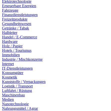
Elektrotechnologie
Erneuerbare Energien
Fahrzeuge
Finanzdienstleistungen
Freizeitprodukte
Gesundheitswesen
Getränke / Tabak
Halbleiter
Handel / E-Commerce
Hardware
Holz / Papier
Hotels / Tourismus
Immobilien
Industrie / Mischkonzerne
Internet
IT-Dienstleistungen
Konsumgüter
Kosmetik
Kunststoffe / Verpackungen
Logistik / Transport
Luftfahrt / Rüstung
Maschinenbau
Medien
Nanotechnologie
Nahrungsmittel / Agrar