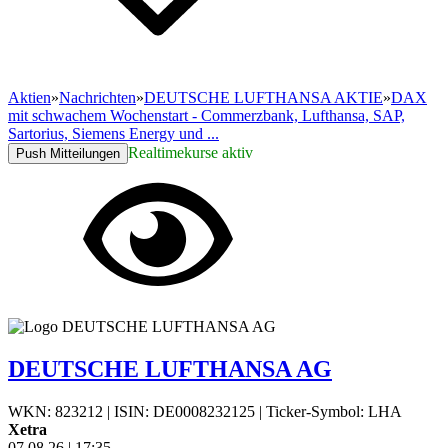
Aktien
»
Nachrichten
»
DEUTSCHE LUFTHANSA AKTIE
»
DAX
mit schwachem Wochenstart - Commerzbank, Lufthansa, SAP,
Sartorius, Siemens Energy und ...
Realtimekurse aktiv
Push Mitteilungen
DEUTSCHE LUFTHANSA AG
WKN: 823212
|
ISIN: DE0008232125
|
Ticker-Symbol: LHA
Xetra
07.08.26
|
17:35