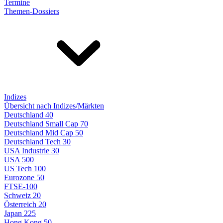
Termine
Themen-Dossiers
Indizes
Übersicht nach Indizes/Märkten
Deutschland 40
Deutschland Small Cap 70
Deutschland Mid Cap 50
Deutschland Tech 30
USA Industrie 30
USA 500
US Tech 100
Eurozone 50
FTSE-100
Schweiz 20
Österreich 20
Japan 225
Hong Kong 50