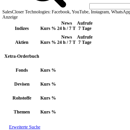
SalesCloser Technologies: Facebook, YouTube, Instagram, WhatsAp
Anzeige
News
Aufrufe
Indizes
Kurs
%
24 h / 7 T
7 Tage
News
Aufrufe
Aktien
Kurs
%
24 h / 7 T
7 Tage
Xetra-Orderbuch
Fonds
Kurs
%
Devisen
Kurs
%
Rohstoffe
Kurs
%
Themen
Kurs
%
Erweiterte Suche