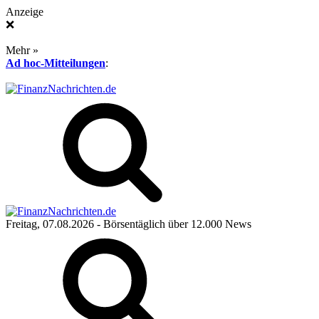
Anzeige
❌
Mehr »
Ad hoc-Mitteilungen
:
Freitag, 07.08.2026
- Börsentäglich über 12.000 News