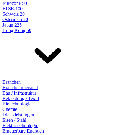
Eurozone 50
FTSE-100
Schweiz 20
Österreich 20
Japan 225
Hong Kong 50
Branchen
Branchenübersicht
Bau / Infrastrukur
Bekleidung / Textil
Biotechnologie
Chemie
Dienstleistungen
Eisen / Stahl
Elektrotechnologie
Erneuerbare Energien