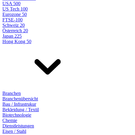
USA 500
US Tech 100
Eurozone 50
FTSE-100
Schweiz 20
Österreich 20
Japan 225
Hong Kong 50
Branchen
Branchenübersicht
Bau / Infrastrukur
Bekleidung / Textil
Biotechnologie
Chemie
Dienstleistungen
Eisen / Stahl