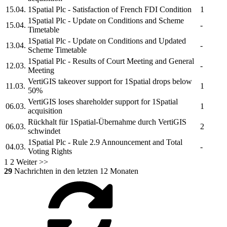
15.04.
1Spatial Plc
- Satisfaction of French FDI Condition
1
1Spatial Plc
- Update on Conditions and Scheme
15.04.
-
Timetable
1Spatial Plc
- Update on Conditions and Updated
13.04.
-
Scheme Timetable
1Spatial Plc
- Results of Court Meeting and General
12.03.
-
Meeting
VertiGIS takeover support for
1Spatial
drops below
11.03.
1
50%
VertiGIS loses shareholder support for
1Spatial
06.03.
1
acquisition
Rückhalt für
1Spatial-
Übernahme durch VertiGIS
06.03.
2
schwindet
1Spatial Plc
- Rule 2.9 Announcement and Total
04.03.
-
Voting Rights
1
2
Weiter >>
29
Nachrichten in den letzten 12 Monaten