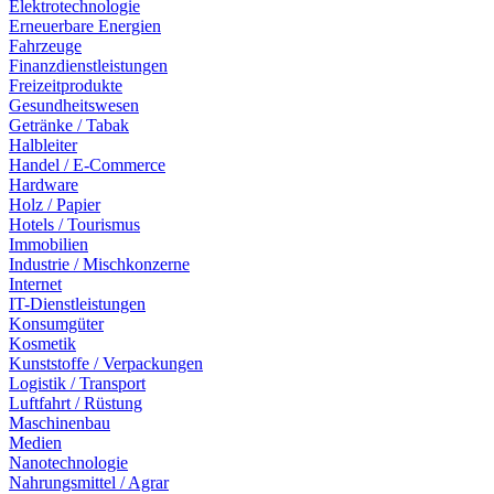
Elektrotechnologie
Erneuerbare Energien
Fahrzeuge
Finanzdienstleistungen
Freizeitprodukte
Gesundheitswesen
Getränke / Tabak
Halbleiter
Handel / E-Commerce
Hardware
Holz / Papier
Hotels / Tourismus
Immobilien
Industrie / Mischkonzerne
Internet
IT-Dienstleistungen
Konsumgüter
Kosmetik
Kunststoffe / Verpackungen
Logistik / Transport
Luftfahrt / Rüstung
Maschinenbau
Medien
Nanotechnologie
Nahrungsmittel / Agrar