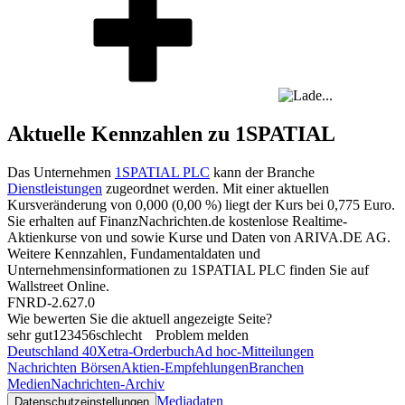
Aktuelle Kennzahlen zu 1SPATIAL
Das Unternehmen
1SPATIAL PLC
kann der Branche
Dienstleistungen
zugeordnet werden. Mit einer aktuellen
Kursveränderung von
0,000
(
0,00 %
) liegt der Kurs bei
0,775
Euro.
Sie erhalten auf FinanzNachrichten.de kostenlose Realtime-
Aktienkurse von
und
sowie Kurse und Daten von
ARIVA.DE AG
.
Weitere Kennzahlen, Fundamentaldaten und
Unternehmensinformationen zu 1SPATIAL PLC finden Sie auf
Wallstreet Online
.
FNRD-2.627.0
Wie bewerten Sie die aktuell angezeigte Seite?
sehr gut
1
2
3
4
5
6
schlecht
Problem melden
Deutschland 40
Xetra-Orderbuch
Ad hoc-Mitteilungen
Nachrichten Börsen
Aktien-Empfehlungen
Branchen
Medien
Nachrichten-Archiv
Mediadaten
Datenschutzeinstellungen