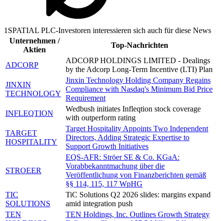
1SPATIAL PLC-Investoren interessieren sich auch für diese News
Unternehmen /
Top-Nachrichten
Aktien
ADCORP HOLDINGS LIMITED - Dealings
ADCORP
by the Adcorp Long-Term Incentive (LTI) Plan
Jinxin Technology Holding Company Regains
JINXIN
Compliance with Nasdaq's Minimum Bid Price
TECHNOLOGY
Requirement
Wedbush initiates Infleqtion stock coverage
INFLEQTION
with outperform rating
Target Hospitality Appoints Two Independent
TARGET
Directors, Adding Strategic Expertise to
HOSPITALITY
Support Growth Initiatives
EQS-AFR: Ströer SE & Co. KGaA:
Vorabbekanntmachung über die
STROEER
Veröffentlichung von Finanzberichten gemäß
§§ 114, 115, 117 WpHG
TIC
TiC Solutions Q2 2026 slides: margins expand
SOLUTIONS
amid integration push
TEN
TEN Holdings, Inc. Outlines Growth Strategy