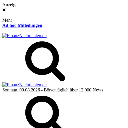
Anzeige
❌
Mehr »
Ad hoc-Mitteilungen
:
Sonntag, 09.08.2026
- Börsentäglich über 12.000 News