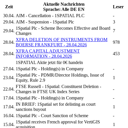
Aktuelle Nachrichten
Zeit
Leser
Sprache:
Alle
DE
EN
30.04.
AIM - Cancellation -
1SPATIAL PLC
-
29.04.
AIM - Suspension -
1Spatial Plc
3
1Spatial Plc
- Scheme Becomes Effective and Board
29.04.
7
Changes
XFRA DELETION OF INSTRUMENTS FROM
28.04.
978
BOERSE FRANKFURT - 28.04.2026
XFRA CAPITAL ADJUSTMENT
28.04.
453
INFORMATION - 28.04.2026
1SPATIAL
Aktie jetzt für 0€ handeln
27.04.
1Spatial Plc
- Holding(s) in Company
-
1Spatial Plc
- PDMR/Director Holdings, Issue of
23.04.
1
Equity, Rule 2.9
FTSE Russell -
1Spatial:
Constituent Deletion -
22.04.
-
Changes in FTSE UK Index Series
17.04.
1Spatial Plc
- Holding(s) in Company
-
IN BRIEF:
1Spatial
set for delisting as court
17.04.
1
sanctions buyout
16.04.
1Spatial Plc
- Court Sanction of Scheme
-
1Spatial
receives French approval for VertiGIS
15.04.
1
acquisition