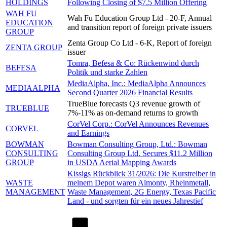
HOLDINGS
Following Closing of $7.5 Million Offering
WAH FU
Wah Fu Education Group Ltd - 20-F, Annual
EDUCATION
and transition report of foreign private issuers
GROUP
Zenta Group Co Ltd - 6-K, Report of foreign
ZENTA GROUP
issuer
Tomra, Befesa & Co: Rückenwind durch
BEFESA
Politik und starke Zahlen
MediaAlpha, Inc.: MediaAlpha Announces
MEDIAALPHA
Second Quarter 2026 Financial Results
TrueBlue forecasts Q3 revenue growth of
TRUEBLUE
7%-11% as on-demand returns to growth
CorVel Corp.: CorVel Announces Revenues
CORVEL
and Earnings
BOWMAN
Bowman Consulting Group, Ltd.: Bowman
CONSULTING
Consulting Group Ltd. Secures $11.2 Million
GROUP
in USDA Aerial Mapping Awards
Kissigs Rückblick 31/2026: Die Kurstreiber in
WASTE
meinem Depot waren Almonty, Rheinmetall,
MANAGEMENT
Waste Management, 2G Energy, Texas Pacific
Land - und sorgten für ein neues Jahrestief