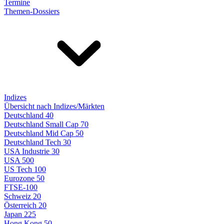
Termine
Themen-Dossiers
Indizes
Übersicht nach Indizes/Märkten
Deutschland 40
Deutschland Small Cap 70
Deutschland Mid Cap 50
Deutschland Tech 30
USA Industrie 30
USA 500
US Tech 100
Eurozone 50
FTSE-100
Schweiz 20
Österreich 20
Japan 225
Hong Kong 50