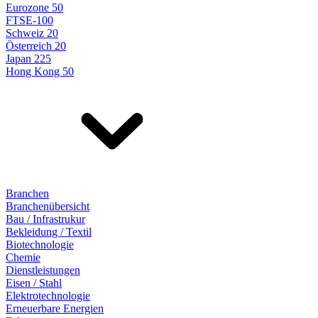
Eurozone 50
FTSE-100
Schweiz 20
Österreich 20
Japan 225
Hong Kong 50
Branchen
Branchenübersicht
Bau / Infrastrukur
Bekleidung / Textil
Biotechnologie
Chemie
Dienstleistungen
Eisen / Stahl
Elektrotechnologie
Erneuerbare Energien