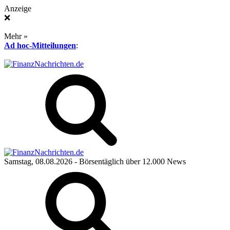
Anzeige
❌
Mehr »
Ad hoc-Mitteilungen
:
Samstag, 08.08.2026
- Börsentäglich über 12.000 News