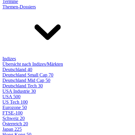
Termine
Themen-Dossiers
Indizes
Übersicht nach Indizes/Märkten
Deutschland 40
Deutschland Small Cap 70
Deutschland Mid Cap 50
Deutschland Tech 30
USA Industrie 30
USA 500
US Tech 100
Eurozone 50
FTSE-100
Schweiz 20
Österreich 20
Japan 225
Hong Kong 50