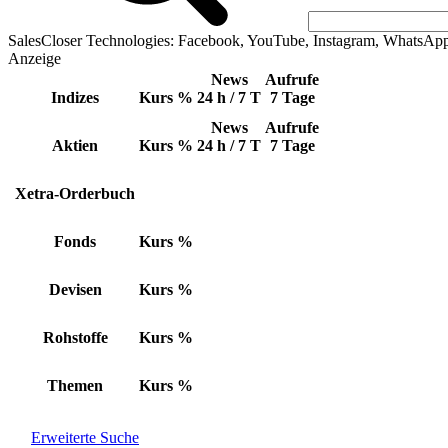
SalesCloser Technologies: Facebook, YouTube, Instagram, WhatsAp
Anzeige
News
Aufrufe
Indizes
Kurs
%
24 h / 7 T
7 Tage
News
Aufrufe
Aktien
Kurs
%
24 h / 7 T
7 Tage
Xetra-Orderbuch
Fonds
Kurs
%
Devisen
Kurs
%
Rohstoffe
Kurs
%
Themen
Kurs
%
Erweiterte Suche