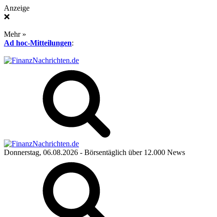
Anzeige
❌
Mehr »
Ad hoc-Mitteilungen
:
Donnerstag, 06.08.2026
- Börsentäglich über 12.000 News