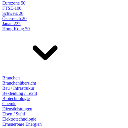
Eurozone 50
FTSE-100
Schweiz 20
Österreich 20
Japan 225
Hong Kong 50
Branchen
Branchenübersicht
Bau / Infrastrukur
Bekleidung / Textil
Biotechnologie
Chemie
Dienstleistungen
Eisen / Stahl
Elektrotechnologie
Erneuerbare Energien