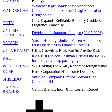
LAUDER
Ratings
Waldencast plc: Waldencast Announces
WALDENCAST
Completion of the Sale of Obagi Medical to
Bridgepoint
Coty Expands Refillable Burberry Goddess
COTY
Fragrance Franchise
UNITED-
Dividendenbekanntmachungen (28.07.2026)
GUARDIAN
Yatsen Holding Limited: Yatsen Announces
YATSEN
First Quarter 2026 Financial Results
ULTA BEAUTY
Ulta's Growth Is Real, But So Are the Risks
KANEBO selects Eastman Cristal One IM812
KAO
for luxury overcap packaging
WF HOLDING
WF Holding Ltd - 6-K, Report of foreign issuer
KOSE
Kose Corporation H1 Income Declines
Shiseido Company Limited Bottom Line
SHISEIDO
Climbs In H1
CARING
Caring Brands, Inc. - 8-K, Current Report
BRANDS