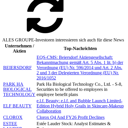
ALES GROUPE-Investoren interessieren sich auch für diese News
Unternehmen /
Top-Nachrichten
Aktien
EQS-CMS: Beiersdorf Aktiengesellschaft:
Bekanntmachung gemäß Art. 5 Abs. 1 lit. b) der
BEIERSDORF
Verordnung (EU) Nr. 596/2014 und Art. 2 Abs.
2 und 3 der Delegierten Verordnung (EU) Nr.
2016/1052
PARK HA
Park Ha Biological Technology Co., Ltd. - S-8,
BIOLOGICAL
Securities to be offered to employees in
TECHNOLOGY
employee benefit plans
e.l.f. Beauty: e.l.f. and Bubble Launch Limited-
ELF BEAUTY
Edition Hybrid Holy Grails in Skincare-Makeup
Collaboration
CLOROX
Clorox Q4 And FY26 Profit Declines
ESTEE
Estée Lauder Stock: Analyst Estimates &