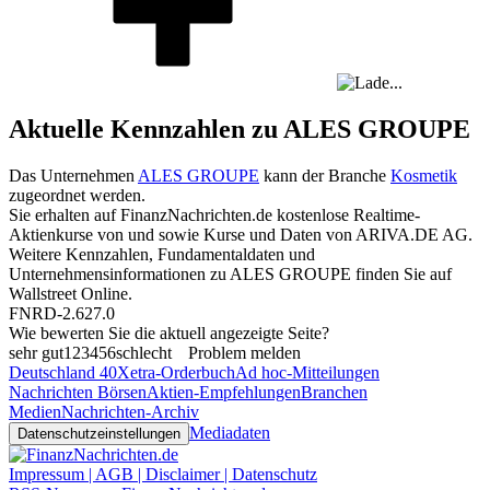
Aktuelle Kennzahlen zu ALES GROUPE
Das Unternehmen
ALES GROUPE
kann der Branche
Kosmetik
zugeordnet werden.
Sie erhalten auf FinanzNachrichten.de kostenlose Realtime-
Aktienkurse von
und
sowie Kurse und Daten von
ARIVA.DE AG
.
Weitere Kennzahlen, Fundamentaldaten und
Unternehmensinformationen zu ALES GROUPE finden Sie auf
Wallstreet Online
.
FNRD-2.627.0
Wie bewerten Sie die aktuell angezeigte Seite?
sehr gut
1
2
3
4
5
6
schlecht
Problem melden
Deutschland 40
Xetra-Orderbuch
Ad hoc-Mitteilungen
Nachrichten Börsen
Aktien-Empfehlungen
Branchen
Medien
Nachrichten-Archiv
Mediadaten
Datenschutzeinstellungen
Impressum | AGB | Disclaimer | Datenschutz