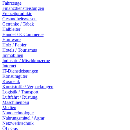
Fahrzeuge
Finanzdienstleistungen
Freizeitprodukte
Gesundheitswesen
Getränke / Tabak
Halbleiter
Handel / E-Commerce
Hardware
Holz / Papier
Hotels / Tourismus
Immobilien
Industrie / Mischkonzerne
Internet
IT-Dienstleistungen
Konsumgüter
Kosmetik
Kunststoffe / Verpackungen
Logistik / Transport
Luftfahrt / Rüstung
Maschinenbau
Medien
Nanotechnologie
Nahrungsmittel / Agrar
Netzwerktechnik
Öl / Gas